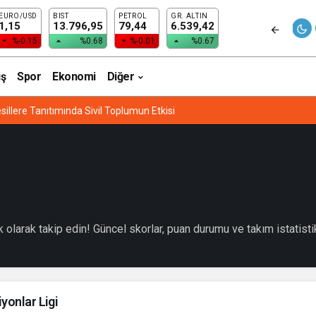
EURO/USD
BIST
PETROL
GR. ALTIN
1,15
13.796,95
79,44
6.539,42
%-0.15
%0.68
%-0.01
%0.67
iş
Spor
Ekonomi
Diğer
sillere Tanıtımında Sivil Toplumun Etkisi
olarak takip edin! Güncel skorlar, puan durumu ve takım istatistikl
yonlar Ligi