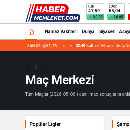
USD
EURO
47,59
55,04
%0.06
%0.05
Namaz Vakitleri
Dünya
Siyaset
Asay
23:40
Kültürel Mirasın Genç Ne
SON GELIŞMELER
Maç Merkezi
Maç Merkezi
Tüm Maçlar (2026-05-06 ) canlı maç sonuçlarını anlık 
Popüler Ligler
Şampi