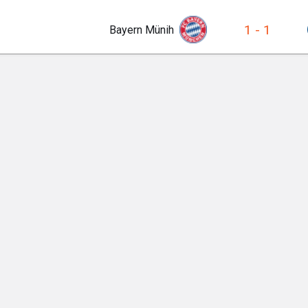
1
-
1
Bayern Münih