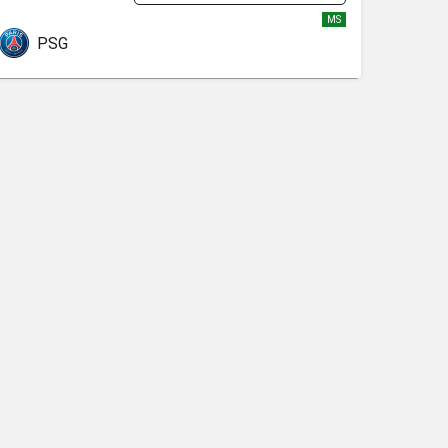
MS
PSG