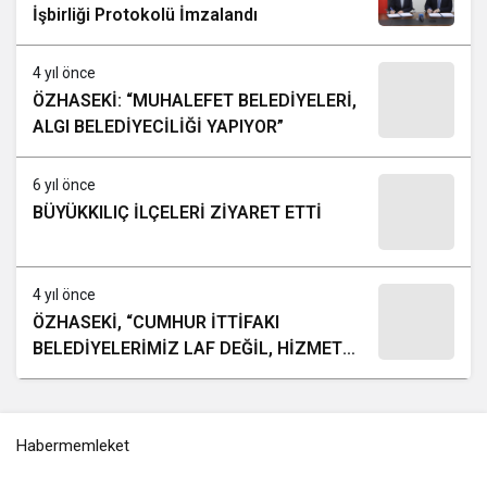
İşbirliği Protokolü İmzalandı
4 yıl önce
ÖZHASEKİ: “MUHALEFET BELEDİYELERİ,
ALGI BELEDİYECİLİĞİ YAPIYOR”
6 yıl önce
BÜYÜKKILIÇ İLÇELERİ ZİYARET ETTİ
4 yıl önce
ÖZHASEKİ, “CUMHUR İTTİFAKI
BELEDİYELERİMİZ LAF DEĞİL, HİZMET
ÜRETİYOR”
Habermemleket