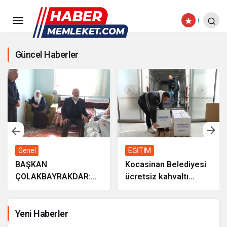
Güncel Haberler
Genel
EĞİTİM
BAŞKAN
Kocasinan Belediyesi
ÇOLAKBAYRAKDAR:
ücretsiz kahvaltı
“EVDE SAĞLIK
desteği projesi
HİZMETİMİZLE DE
GÖNÜLLERE
Yeni Haberler
DOKUNUYORUZ”