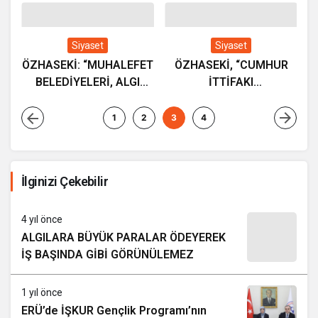
Siyaset
Siyaset
ÖZHASEKİ: “MUHALEFET
ÖZHASEKİ, “CUMHUR
Ş
BELEDİYELERİ, ALGI
İTTİFAKI
BELEDİYECİLİĞİ
BELEDİYELERİMİZ LAF
YAPIYOR”
DEĞİL, HİZMET
1
2
3
4
ÜRETİYOR”
İlginizi Çekebilir
4 yıl önce
ALGILARA BÜYÜK PARALAR ÖDEYEREK
İŞ BAŞINDA GİBİ GÖRÜNÜLEMEZ
1 yıl önce
ERÜ’de İŞKUR Gençlik Programı’nın