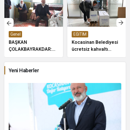
Genel
EĞİTİM
BAŞKAN
Kocasinan Belediyesi
ÇOLAKBAYRAKDAR:
ücretsiz kahvaltı
“EVDE SAĞLIK
desteği projesi
HİZMETİMİZLE DE
GÖNÜLLERE
Yeni Haberler
DOKUNUYORUZ”