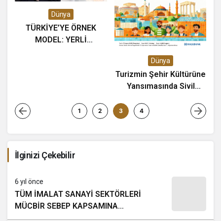
Dünya
nç
TÜRKİYE’YE ÖRNEK
da
MODEL: YERLİ
ÜRETİMDE KAYSERİ
Dünya
ŞEKER ÜLKE
Turizmin Şehir Kültürüne
GÜNDEMİNDE
Yansımasında Sivil
Toplumun Rolü
1
2
3
4
İlginizi Çekebilir
6 yıl önce
TÜM İMALAT SANAYİ SEKTÖRLERİ
MÜCBİR SEBEP KAPSAMINA
ALINMALIDIR