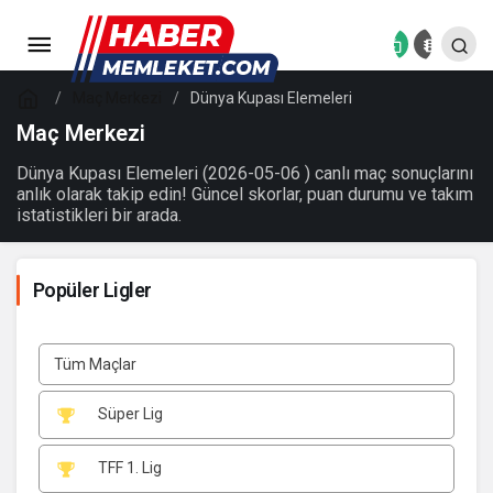
Maç Merkezi
Dünya Kupası Elemeleri
Maç Merkezi
Dünya Kupası Elemeleri (2026-05-06 ) canlı maç sonuçlarını
anlık olarak takip edin! Güncel skorlar, puan durumu ve takım
istatistikleri bir arada.
Popüler Ligler
Tüm Maçlar
Süper Lig
TFF 1. Lig