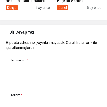
nesillere tanıtılmasında
Başkan Ahmet
sivil toplumun rolü
Çolakbayrakdar ile
Dünya
5 ay önce
Genel
5 ay önce
yeniliklere imza atıyor
Bir Cevap Yaz
E-posta adresiniz yayınlanmayacak.
Gerekli alanlar
*
ile
işaretlenmişlerdir
Yorumunuz
*
Adınız
*