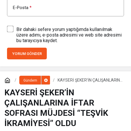
E-Posta
*
Bir dahaki sefere yorum yaptığımda kullanılmak
üzere adımı, e-posta adresimi ve web site adresimi
bu tarayıcıya kaydet.
YORUM GÖNDER
KAYSERİ ŞEKER’İN ÇALIŞANLARINA
Gündem
İFTAR SOFRASI MÜJDESİ “TEŞVİK
İKRAMİYESİ” OLDU
KAYSERİ ŞEKER’İN
ÇALIŞANLARINA İFTAR
SOFRASI MÜJDESİ “TEŞVİK
İKRAMİYESİ” OLDU