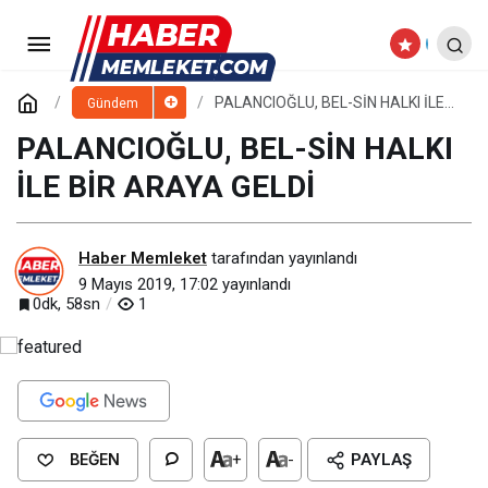
KAYSERİ ŞEKER’İN
ÇALIŞANLARINA İFTAR SOFRASI
Paylaş
Yorum Yap
PALANCIOĞLU, BEL-SİN HALKI İLE
Gündem
BİR ARAYA GELDİ
PALANCIOĞLU, BEL-SİN HALKI
MÜJDESİ “TEŞVİK İKRAMİYESİ” OLDU
İLE BİR ARAYA GELDİ
Haber Memleket
tarafından yayınlandı
9 Mayıs 2019, 17:02
yayınlandı
0dk, 58sn
1
BEĞEN
+
-
PAYLAŞ