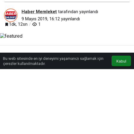
Haber Memleket
tarafından yayınlandı
9 Mayıs 2019, 16:12
yayınlandı
1dk, 12sn
1
Bu web sitesinde en iyi deneyimi yaşamanızı sağlamak için
Anasayfa
Akış
Eczaneler
Trafik
Kabul
çerezler kullanılmaktadır.
BEĞEN
PAYLAŞ
Kayseri Şeker tarafından Boğazlıyan Şeker Fabrikasında düzenlenen Büyük
Kayseri Şeker ailesi iftar sofrasına, Kayseri Pancar Kooperatifi Yönetim
Kurulu Başkanı Hüseyin Akay, Kayseri Şeker Fabrikası Yönetim Kurulu
Başkanı Turhan Özer, Kayseri Şeker Fabrikası ile Kayseri Pancar Kooperatifi
Yönetim ve Denetim Kurulu üyeleri, Kayseri Şeker Fabrikası Genel Müdürü
Osman Canıtez, Genel Müdür Yardımcıları, Bölge Müdürleri, Kayseri Pancar
Kooperatif Müdürü, Şeker-İş Sendikası Kayseri Şube Başkanı İbrahim Dayı