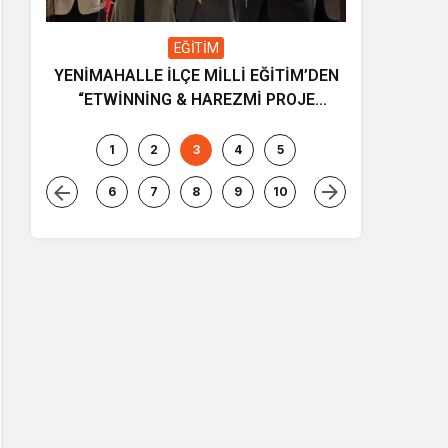
EĞİTİM
YENİMAHALLE İLÇE MİLLİ EĞİTİM’DEN
Gençliğin
“ETWİNNİNG & HAREZMİ PROJE
ve müziği
ŞENLİĞİ”
1
2
3
4
5
6
7
8
9
10