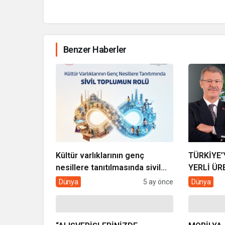
Benzer Haberler
Kültür varlıklarının genç
TÜRKİYE’
nesillere tanıtılmasında sivil
YERLİ ÜR
toplumun rolü
ŞEKER Ü
Dünya
5 ay önce
Dünya