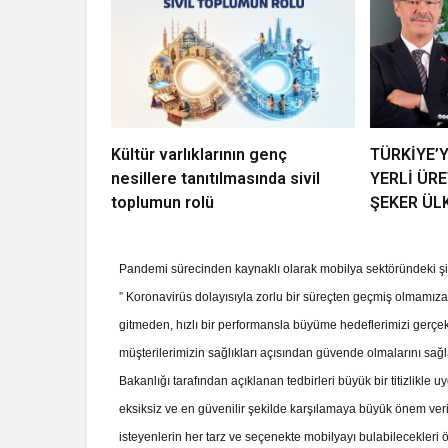
Kültür varlıklarının genç
TÜRKİYE’
nesillere tanıtılmasında sivil
YERLİ ÜR
toplumun rolü
ŞEKER ÜL
Pandemi sürecinden kaynaklı olarak mobilya sektöründeki ş
” Koronavirüs dolayısıyla zorlu bir süreçten geçmiş olmamıza
gitmeden, hızlı bir performansla büyüme hedeflerimizi gerçe
müşterilerimizin sağlıkları açısından güvende olmalarını sağ
Bakanlığı tarafından açıklanan tedbirleri büyük bir titizlikle u
eksiksiz ve en güvenilir şekilde karşılamaya büyük önem ve
isteyenlerin her tarz ve seçenekte mobilyayı bulabilecekleri 