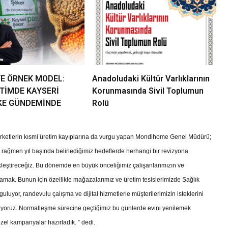
YE ÖRNEK MODEL:
Anadoludaki Kültür Varlıklarının
ETİMDE KAYSERİ
Korunmasında Sivil Toplumun
KE GÜNDEMİNDE
Rolü
irketlerin kısmi üretim kayıplarına da vurgu yapan Mondihome Genel Müdürü;
 rağmen yıl başında belirlediğimiz hedeflerde herhangi bir revizyona
kleştireceğiz. Bu dönemde en büyük önceliğimiz çalışanlarımızın ve
lamak. Bunun için özellikle mağazalarımız ve üretim tesislerimizde Sağlık
yguluyor, randevulu çalışma ve dijital hizmetlerle müşterilerimizin isteklerini
riyoruz. Normalleşme sürecine geçtiğimiz bu günlerde evini yenilemek
özel kampanyalar hazırladık. ” dedi.