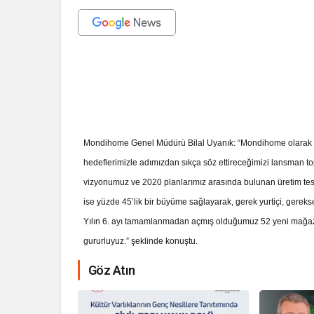
Erciyes Anadolu Holding’in mobilya sektöründeki genç ve dina
mağazacılık alanında yaptığı yatırımlarla da güçlendirmeye karar
toplantısında, 2020 sonuna kadar 100 yeni mağaza açma hedefi
mağaza ile önümüzdeki dönemde sektöre getirdiği dinamizm ile
Mondihome Genel Müdürü Bilal Uyanık: “Mondihome olarak m
hedeflerimizle adımızdan sıkça söz ettireceğimizi lansman to
vizyonumuz ve 2020 planlarımız arasında bulunan üretim tesi
ise yüzde 45’lik bir büyüme sağlayarak, gerek yurtiçi, gerekse 
Yılın 6. ayı tamamlanmadan açmış olduğumuz 52 yeni mağaza
gururluyuz.” şeklinde konuştu.
İhale ilanı Ko
Göz Atın