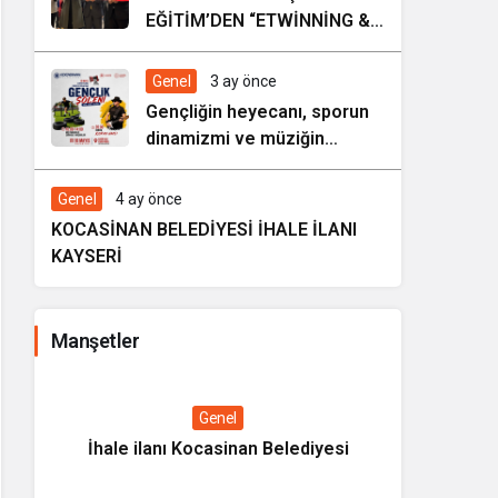
EĞİTİM’DEN “ETWİNNİNG &
HAREZMİ PROJE ŞENLİĞİ”
Genel
3 ay önce
Gençliğin heyecanı, sporun
dinamizmi ve müziğin
coşkusu Kocasinan’da bir
araya geliyor!
Genel
4 ay önce
KOCASİNAN BELEDİYESİ İHALE İLANI
KAYSERİ
Manşetler
Genel
İhale ilanı Kocasinan Belediyesi
Kültüre
Tanıtım