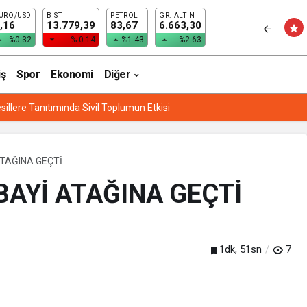
URO/USD
BIST
PETROL
GR. ALTIN
NDE ÇİFTE MUTLULUK
,16
13.779,39
83,67
6.663,30
%0.32
%-0.14
%1.43
%2.63
iş
Spor
Ekonomi
Diğer
Lİ EĞİTİM’DEN “ETWİNNİNG & HAREZMİ PROJE ŞENLİĞİ”
TAĞINA GEÇTİ
AYİ ATAĞINA GEÇTİ
1dk, 51sn
7