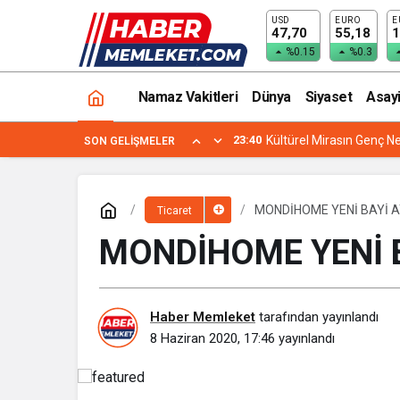
USD
EURO
E
MOBİLYA ALACAKLARA KDV İNDİRİMİ
47,70
55,18
1
%0.15
%0.3
Namaz Vakitleri
Dünya
Siyaset
Asay
19:24
YENİMAHALLE İLÇE MİL
SON GELIŞMELER
MONDİHOME YENİ BAYİ A
Ticaret
MONDİHOME YENİ B
Haber Memleket
tarafından yayınlandı
8 Haziran 2020, 17:46
yayınlandı