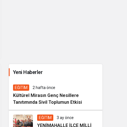
İhale ilanı Kocasinan Belediyesi
Yeni Haberler
5 gün önce
Genel
EĞİTİM
2 hafta önce
Kültürel Mirasın Genç Nesillere
Tanıtımında Sivil Toplumun Etkisi
EĞİTİM
3 ay önce
YENİMAHALLE İLÇE MİLLİ