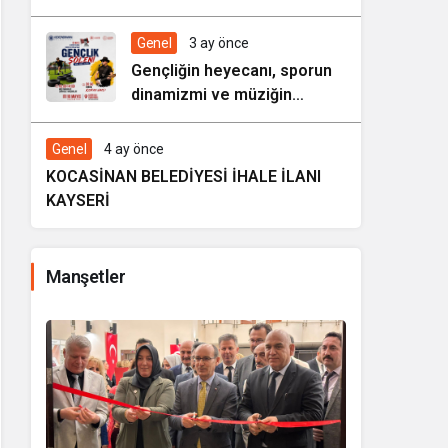
HAREZMİ PROJE ŞENLİĞİ”
Genel
3 ay önce
Gençliğin heyecanı, sporun
dinamizmi ve müziğin
coşkusu Kocasinan’da bir
araya geliyor!
Genel
4 ay önce
KOCASİNAN BELEDİYESİ İHALE İLANI
KAYSERİ
Manşetler
i