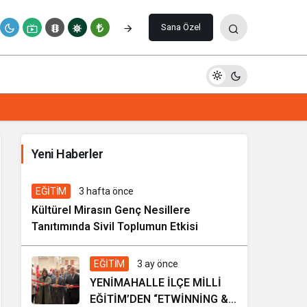
Paylaş
Yorum Yap
Sana Özel
İhale ilanı Kocasinan Belediyesi
Yeni Haberler
6 gün önce
Genel
EĞİTİM
3 hafta önce
Kültürel Mirasın Genç Nesillere
Tanıtımında Sivil Toplumun Etkisi
EĞİTİM
3 ay önce
YENİMAHALLE İLÇE MİLLİ
EĞİTİM’DEN “ETWİNNİNG &