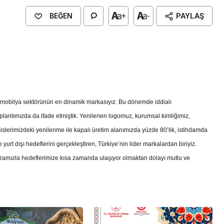
BEĞEN
+
-
PAYLAŞ
mik markası Mondihome, yenilediği marka imajını
lı. Geçtiğimiz Eylül ayında gerçekleştirdiği lansman
 koyan marka, mayıs ayı sonuna kadar açtığı 52
 de adından sıkça bahsettirecek.
obilya sektörünün en dinamik markasıyız. Bu dönemde iddialı
plantımızda da ifade etmiştik. Yenilenen logomuz, kurumsal kimliğimiz,
slerimizdeki yenilenme ile kapalı üretim alanımızda yüzde 80’lik, istihdamda
yurt dışı hedeflerini gerçekleştiren, Türkiye’nin lider markalardan biriyiz.
mızla hedeflerimize kısa zamanda ulaşıyor olmaktan dolayı mutlu ve
Genel
EĞİTİM
casinan Belediyesi
Kültürel Mirasın Genç Nesillere
Tanıtımında Sivil Toplumun Etkis