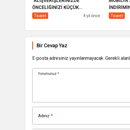
“ALIŞVERİŞLERİNİZDE
MOBİLYA
ÖNCELİĞİNİZİ KÜÇÜK
İNDİRİMİ
ESNAFTAN YANA KULLANIN”
Ticaret
4 yıl önce
Ticaret
Bir Cevap Yaz
E-posta adresiniz yayınlanmayacak.
Gerekli alan
Yorumunuz
*
Adınız
*