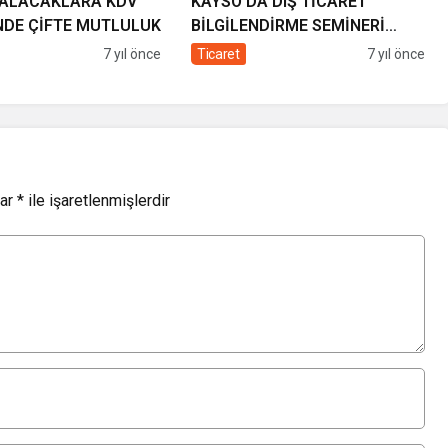
 ALACAKLARA KDV
KAYSO’DA DIŞ TİCARET
NDE ÇİFTE MUTLULUK
BİLGİLENDİRME SEMİNERİ
DÜZENLENDİ
7 yıl önce
Ticaret
7 yıl önce
lar
*
ile işaretlenmişlerdir