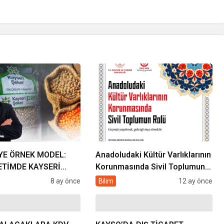
YE ÖRNEK MODEL:
Anadoludaki Kültür Varlıklarının
ETİMDE KAYSERİ
Korunmasında Sivil Toplumun
LKE GÜNDEMİNDE
Rolü
8 ay önce
Bilim
12 ay önce