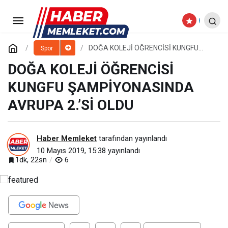
KAYSERİ MUAYTHAİ TAKIMI
SAMSUN'DAN BAŞARILARLA DÖNDÜ
Paylaş
Yorum Yap
DOĞA KOLEJİ ÖĞRENCİSİ KUNGFU
Spor
ŞAMPİYONASINDA AVRUPA 2.’Sİ OLDU
DOĞA KOLEJİ ÖĞRENCİSİ
KUNGFU ŞAMPİYONASINDA
AVRUPA 2.’Sİ OLDU
Haber Memleket
tarafından yayınlandı
10 Mayıs 2019, 15:38
yayınlandı
1dk, 22sn
6