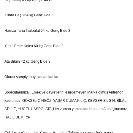
Kübra Baş +64 kg Genç A’da 3.
Hamza Taha İnalpulat 64 kg Genç B’de 3.
Yusuf Emre Kolcu 60 kg Genc B’de 3.
Ata Bilgin 42 kg Genç B’de 3.
Olarak şampiyonayı tamamladılar.
Sporcularımıza , Emek ve gayretlerini esirgemeyen Marka olmuş Antrenör
kadromuz, GÖKSEL CİNGÖZ, YAŞAR CUMA KILIÇ, KEVSER BİLGİN, BİLAL
ATİLLE, YÜCEL HASPOLATA ,Her zaman yanımızda bulunan As başkanımız
HALİL DEMİR’e
Çok teşekkür ederim. Kayseri Muaythai Takımımızın gençlerin yarısı