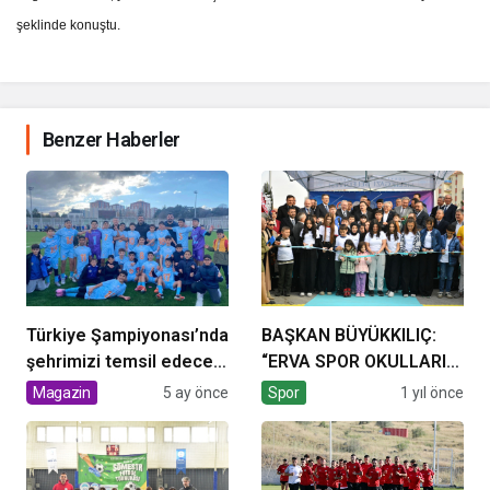
şeklinde konuştu.
Benzer Haberler
Türkiye Şampiyonası’nda
BAŞKAN BÜYÜKKILIÇ:
şehrimizi temsil edecek
“ERVA SPOR OKULLARI
olan evlatlarımız
BİR EKOL OLUŞTURDU”
Magazin
5 ay önce
Spor
1 yıl önce