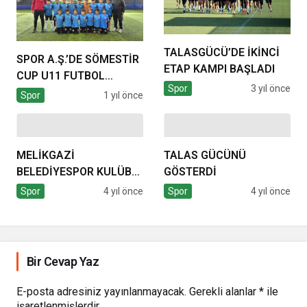
TALASGÜCÜ’DE İKİNCİ
SPOR A.Ş.’DE SÖMESTİR
ETAP KAMPI BAŞLADI
CUP U11 FUTBOL
Spor
3 yıl önce
TURNUVASI BAŞLADI
Spor
1 yıl önce
MELİKGAZİ
TALAS GÜCÜNÜ
BELEDİYESPOR KULÜBÜ,
GÖSTERDİ
BASKETBOL BÜYÜKLER
Spor
4 yıl önce
Spor
4 yıl önce
FİNAL MAÇINDAN
ŞAMPİYON AYRILDI
Bir Cevap Yaz
E-posta adresiniz yayınlanmayacak.
Gerekli alanlar
*
ile
işaretlenmişlerdir