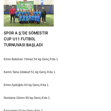
SPOR A.Ş.’DE SÖMESTİR
CUP U11 FUTBOL
TURNUVASI BAŞLADI
Emre Batuhan Yılmaz 54 kg Genç A’da 1.
Kerim Taha Gökkurt 51 kg Genç A’da 1.
Emre Aydoğdu 64 kg Genç A’da 1.
Nurdane Gören 60 kg Genç A’da 1.
Ezgi keleş 54 kg Genç A’da 2.