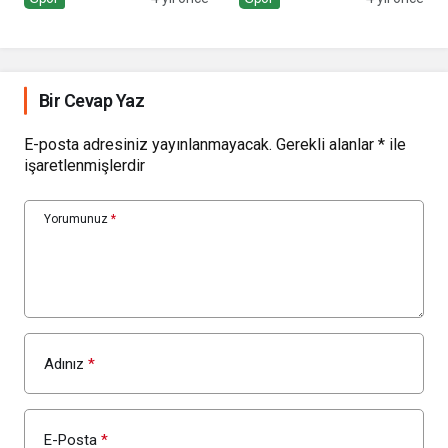
FİNAL MAÇINDAN
ŞAMPİYON AYRILDI
Bir Cevap Yaz
E-posta adresiniz yayınlanmayacak.
Gerekli alanlar
*
ile
işaretlenmişlerdir
Yorumunuz
*
Adınız
*
E-Posta
*