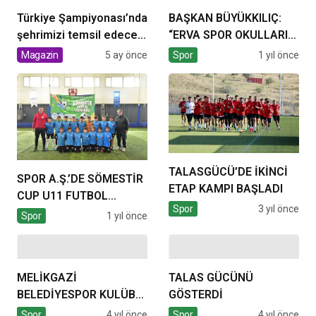
Türkiye Şampiyonası’nda
BAŞKAN BÜYÜKKILIÇ:
şehrimizi temsil edecek
“ERVA SPOR OKULLARI
olan evlatlarımız
BİR EKOL OLUŞTURDU”
Magazin
5 ay önce
Spor
1 yıl önce
TALASGÜCÜ’DE İKİNCİ
SPOR A.Ş.’DE SÖMESTİR
ETAP KAMPI BAŞLADI
CUP U11 FUTBOL
Spor
3 yıl önce
TURNUVASI BAŞLADI
Spor
1 yıl önce
MELİKGAZİ
TALAS GÜCÜNÜ
BELEDİYESPOR KULÜBÜ,
GÖSTERDİ
BASKETBOL BÜYÜKLER
Spor
4 yıl önce
Spor
4 yıl önce