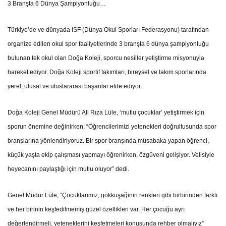
3 Branşta 6 Dünya Şampiyonluğu…
Türkiye’de ve dünyada ISF (Dünya Okul Sporları Federasyonu) tarafından
organize edilen okul spor faaliyetlerinde
3 branşta 6 dünya şampiyonluğu
bulunan tek okul
olan Doğa Koleji, sporcu nesiller yetiştirme misyonuyla
hareket ediyor. Doğa Koleji sportif takımları, bireysel ve takım sporlarında
yerel, ulusal ve uluslararası başarılar elde ediyor.
Doğa Koleji Genel Müdürü Ali Rıza Lüle,
‘mutlu çocuklar’
yetiştirmek için
sporun önemine değinirken; “Öğrencilerimizi yetenekleri doğrultusunda spor
branşlarına yönlendiriyoruz. Bir spor branşında müsabaka yapan öğrenci,
küçük yaşta ekip çalışması
yapmayı öğrenirken, özgüveni gelişiyor. Velisiyle
heyecanını paylaştığı için mutlu oluyor” dedi.
Genel Müdür Lüle, “Çocuklarımız, gökkuşağının renkleri gibi birbirinden farklı
ve her birinin keşfedilmemiş güzel özellikleri var.
Her çocuğu ayrı
değerlendirmeli,
yeteneklerini keşfetmeleri konusunda rehber olmalıyız”