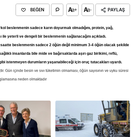
BEĞEN
+
-
PAYLAŞ
l beslenmenin sadece karın doyurmak olmadığını, protein, yağ,
 ile yeterli ve dengeli bir beslenmenin sağlanacağını açıkladı.
8 saatte beslenmenin sadece 2 öğün değil minimum 3-4 öğün olacak şekilde
lıklı insanlarda bile mide ve bağırsaklarda aşırı gaz birikimi, reflü,
gibi istenmeyen durumların yaşanabileceği için oruç tutacakları uyardı.
tir. Gün içinde besin ve sıvı tüketimin olmaması, öğün sayısının ve uyku süresi
vaşlamasına neden olmaktadır
Genel
EĞİTİM
casinan Belediyesi
Kültürel Mirasın Genç Nesillere
Tanıtımında Sivil Toplumun Etkis