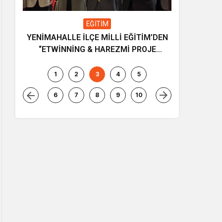
EĞİTİM
YENİMAHALLE İLÇE MİLLİ EĞİTİM’DEN
Gençliğin
“ETWİNNİNG & HAREZMİ PROJE
ve müziği
ŞENLİĞİ”
1
2
3
4
5
6
7
8
9
10