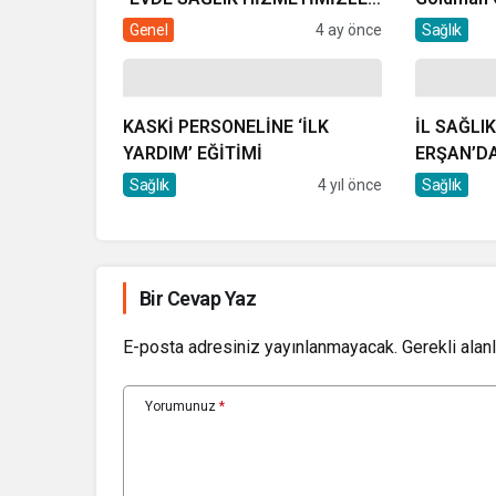
DE GÖNÜLLERE
Genel
4 ay önce
Sağlık
DOKUNUYORUZ”
KASKİ PERSONELİNE ‘İLK
İL SAĞLI
YARDIM’ EĞİTİMİ
ERŞAN’DA
ZİYARET
Sağlık
4 yıl önce
Sağlık
Bir Cevap Yaz
E-posta adresiniz yayınlanmayacak.
Gerekli alan
Yorumunuz
*