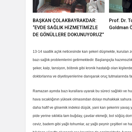
BAŞKAN ÇOLAKBAYRAKDAR:
Prof. Dr. 
“EVDE SAĞLIK HİZMETİMİZLE
Goldman Öd
DE GÖNÜLLERE DOKUNUYORUZ”
13-14 saatlik açlık neticesinde kan şekeri düşmekte, kurulan ze
bazı sağlık problemlerini getirmektedir. Başlangıçta hazımsızlık, 
şeker, kalp, tansiyon, böbrek gibi kronik hastalığı olan kişilerd
doktorlarına ve diyetisyenlerine danışarak oruç tutmalarında f
Ramazan ayında bazı kurallara uyarak bu süreci sağlıklı ve h
hava sıcaklığının yüksek olmasından dolayı muhakkak sahura 
daha hafif ve glisemik indeksi düşük, yani kan şekerini yavaş
pide yerine sıklıkla tam buğday, çavdar ekmeği, bol söğüş domat
ceviz, badem gibi yağlı tohumlar, az yağlı peynir çeşitleri ve ha