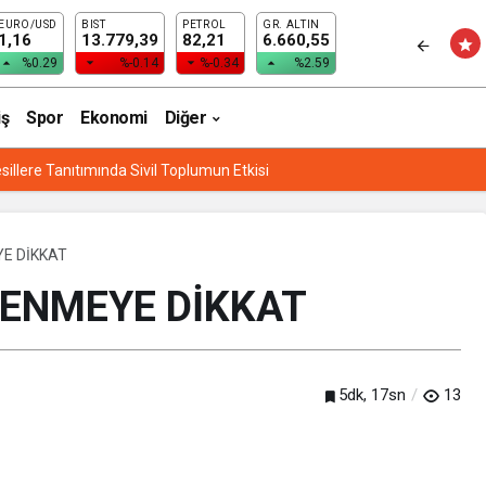
EURO/USD
BIST
PETROL
GR. ALTIN
YOR
1,16
13.779,39
82,21
6.660,55
%0.29
%-0.14
%-0.34
%2.59
iş
Spor
Ekonomi
Diğer
sillere Tanıtımında Sivil Toplumun Etkisi
E DİKKAT
ENMEYE DİKKAT
5dk, 17sn
13