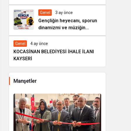
HAREZMİ PROJE ŞENLİĞİ”
Genel
3 ay önce
Gençliğin heyecanı, sporun
dinamizmi ve müziğin
coşkusu Kocasinan’da bir
araya geliyor!
Genel
4 ay önce
KOCASİNAN BELEDİYESİ İHALE İLANI
KAYSERİ
Manşetler
i