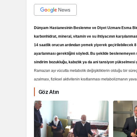
Dünyam Hastanesinin Beslenme ve Diyet Uzmanı Esma Birko
karbonhidrat, mineral, vitamin ve su ihtiyacının karşılanması
14 saatlik orucun ardından yemek yiyerek geçirilebilecek 
ayarlanması gerektiğini söyledi. Bu şekilde beslenemeyen sağ
sindirim bozukluğu, kabızlık ya da ani tansiyon yükselmesi 
Ramazan ayı vücutta metabolik değişikliklerin olduğu bir süreç
azalması, fiziksel aktivitenin kısıtlanması metabolizmanın ya
Göz Atın
İhale ilanı Ko