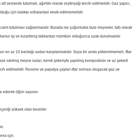
 alt seviyede tutulmalı, ağırlıklı olarak zeytinyağı tercih edilmelidir. Gaz yapıcı,
olduğu için balıkta sofralardan eksik edilmemelidir.
canlı tutulması sağlanmalıdır. Burada ise çoğunlukla taze meyveler, tatlı olarak
r. Hamur işi ve kızartılmış tatlılardan mümkün olduğunca uzak durulmalıdır.
nun en az 10 bardağı sudan karşılanmalıdır. Suya bir anda yüklenilmemeli, iftar
taze sıkılmış meyve suları, kendi şekeriyle yapılmış kompostolar ve az şekerli
rcih edilmelidir. Rezene ve papatya çayları iftar sonrası oluşacak gaz ve
ve ederek öğün sayısını
 içeriği yüksek olan besinler
in.
nra için.