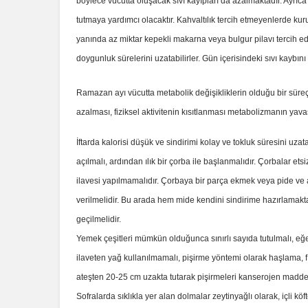
böylece vücutta oluşacak sıvı kayıpları da azalmaktadır. Ayrıca
tutmaya yardımcı olacaktır. Kahvaltılık tercih etmeyenlerde kur
yanında az miktar kepekli makarna veya bulgur pilavı tercih ede
doygunluk sürelerini uzatabilirler. Gün içerisindeki sıvı kaybı
Ramazan ayı vücutta metabolik değişikliklerin olduğu bir süreç
azalması, fiziksel aktivitenin kısıtlanması metabolizmanın ya
İftarda kalorisi düşük ve sindirimi kolay ve tokluk süresini uza
açılmalı, ardından ılık bir çorba ile başlanmalıdır. Çorbalar ets
ilavesi yapılmamalıdır. Çorbaya bir parça ekmek veya pide ve az
verilmelidir. Bu arada hem mide kendini sindirime hazırlamak
geçilmelidir.
Yemek çeşitleri mümkün olduğunca sınırlı sayıda tutulmalı, eğe
ilaveten yağ kullanılmamalı, pişirme yöntemi olarak haşlama, f
ateşten 20-25 cm uzakta tutarak pişirmeleri kanserojen madde
Sofralarda sıklıkla yer alan dolmalar zeytinyağlı olarak, içli k