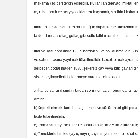
makarna çeşitleri tercih edilebilir. Kullanılan tereyağı miktarı en
aşırı baharatlı ve acı yiyeceklerden kaçınmalı, sindirimi kolay 
İftardan iki saat sonra tekrar bir öğün yaparak metabolizmanın 
ta dondurma, sütlaç, güllaç gibi sütlü tatlılar tercih edilmelidi
İftar ve sahur arasında 12-15 bardak su ve sıvı alınmalıdır. Bu
ve sahur arasına yayılarak tüketilmelidir. İçecek olarak ayran, 
şerbetler, doğal maden suyu, şekersiz çay veya bitki çayları te
şişkinlik şikayetlerini gidermeye yardımcı olmaktadır.
a)İftar ve sahur dışında iftardan sonra en az bir öğün daha ila
arttırın.
b)Kepekli ekmek, kuru baklagiller, süt ve süt ürünleri gibi posa
fazla tüketilmelidir.
c) Ramazan boyunca iftar ile sahur arasında 2,5 ila 3 litre su iç
d)Yemeklerle birlikte çay içmeyin, çayınızı yemekten bir saat so