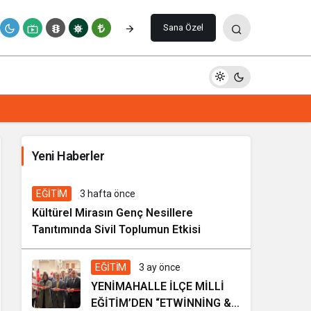
Paylaş
Yorum Yap
Sana Özel
İhale ilanı Kocasinan Belediyesi
Yeni Haberler
7 gün önce
Genel
EĞİTİM
3 hafta önce
Kültürel Mirasın Genç Nesillere
Tanıtımında Sivil Toplumun Etkisi
EĞİTİM
3 ay önce
YENİMAHALLE İLÇE MİLLİ
EĞİTİM’DEN “ETWİNNİNG &