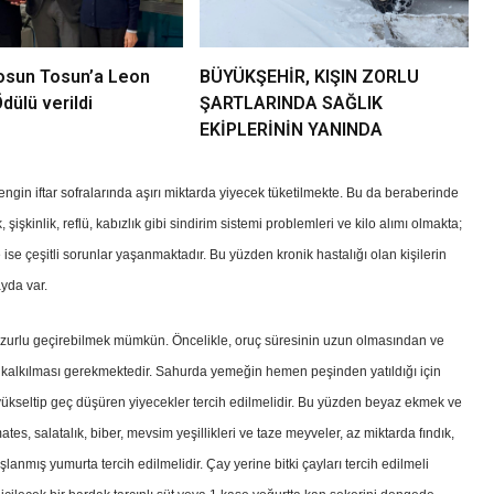
Tosun Tosun’a Leon
BÜYÜKŞEHİR, KIŞIN ZORLU
ülü verildi
ŞARTLARINDA SAĞLIK
EKİPLERİNİN YANINDA
ngin iftar sofralarında aşırı miktarda yiyecek tüketilmekte. Bu da beraberinde
şişkinlik, reflü, kabızlık gibi sindirim sistemi problemleri ve kilo alımı olmakta;
e ise çeşitli sorunlar yaşanmaktadır. Bu yüzden kronik hastalığı olan kişilerin
ayda var.
uzurlu geçirebilmek mümkün. Öncelikle, oruç süresinin uzun olmasından ve
kalkılması gerekmektedir. Sahurda yemeğin hemen peşinden yatıldığı için
 yükseltip geç düşüren yiyecekler tercih edilmelidir. Bu yüzden beyaz ekmek ve
es, salatalık, biber, mevsim yeşillikleri ve taze meyveler, az miktarda fındık,
şlanmış yumurta tercih edilmelidir. Çay yerine bitki çayları tercih edilmeli