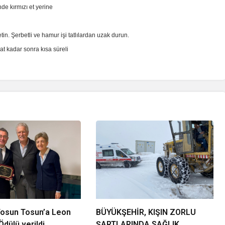
de kırmızı et yerine
etin. Şerbetli ve hamur işi tatlılardan uzak durun.
at kadar sonra kısa süreli
 Tosun Tosun’a Leon
BÜYÜKŞEHİR, KIŞIN ZORLU
dülü verildi
ŞARTLARINDA SAĞLIK