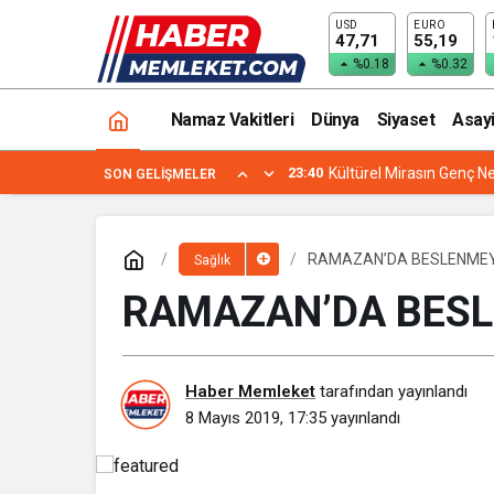
USD
EURO
76 YIL SONRA AYNI BİNADA ŞİFA ARI
47,71
55,19
%0.18
%0.32
Namaz Vakitleri
Dünya
Siyaset
Asay
23:40
Kültürel Mirasın Genç Ne
SON GELIŞMELER
RAMAZAN’DA BESLENMEY
Sağlık
RAMAZAN’DA BESL
Haber Memleket
tarafından yayınlandı
8 Mayıs 2019, 17:35
yayınlandı