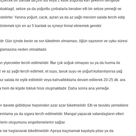
 içilecek bir bardak tarçınlı süt veya 1 kase yoğurtta kan şekerini dengede
ubaklagil, sebze ya da yoğurtlu çorbalarla beraber etli bir sebze yemeği ve
bilirler. Yanına yoğurt, cacık, ayran ya da az yağlı mevsim salata tercih edip
nı önlemek için en az 5 bardak su içmeyi ihmal etmemek gerekir.
tir. Gün içinde besin ve sıvı tüketimin olmaması, öğün sayısının ve uyku süresi
vaşlamasına neden olmaktadır.
tan yiyecekler tercih edilmelidir. İftar çok soğuk olmayan su ya da hurma ile
iz ve az yağlı tercih edilmeli, et suyu, tavuk suyu ve yoğurt kullanılıyorsa yağ
 salata ile eşlik edilebilir veya kahvaltılıklarla devam edilerek 20-25 dk. ara
ta hem de kişide tokluk hissi oluşmaktadır. Daha sonra ana yemeğe
r davete gidildiyse hepsinden azar azar tüketmelidir. Etli ve tavuklu yemeklere
ırınlama ya da ızgara tercih edilmelidir. Mangal yapacak vatandaşların etleri
lerin oluşumunu engellemelerini sağlar.
öfte ise haşlanarak tüketilmelidir. Aşırıya kaçmamak kaydıyla pilav ya da