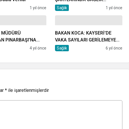
EKİPLERİNİN YANINDA
1 yıl önce
Sağlık
1 yıl önce
K MÜDÜRÜ
BAKAN KOCA: KAYSERİ’DE
N PINARBAŞI’NA
VAKA SAYILARI GERİLEMEYE
BAŞLADI
4 yıl önce
Sağlık
6 yıl önce
lar
*
ile işaretlenmişlerdir