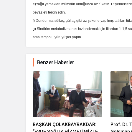
e)Yağlı yemekleri mümkün olduğunca az tüketin. Et yemeklerin
beyaz eti tercih edin.
f) Dondurma, sütlaç, güllaç gibi az şekerle yapılmış tatlıları tük
g) Sindirim metobolizmanızı hızlandırmak için iftardan 1-1,5 sa
ama tempolu yürüyüşler yapın.
Benzer Haberler
BAŞKAN ÇOLAKBAYRAKDAR:
Prof. Dr.
“EVDE SAĞLIK HİZMETİMİZLE
Goldman Ö