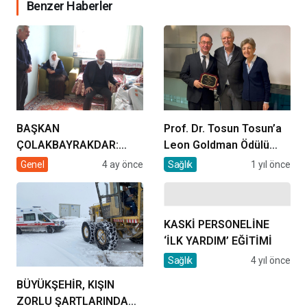
Benzer Haberler
BAŞKAN
Prof. Dr. Tosun Tosun’a
ÇOLAKBAYRAKDAR:
Leon Goldman Ödülü
“EVDE SAĞLIK
verildi
Genel
4 ay önce
Sağlık
1 yıl önce
HİZMETİMİZLE DE
GÖNÜLLERE
DOKUNUYORUZ”
KASKİ PERSONELİNE
‘İLK YARDIM’ EĞİTİMİ
Sağlık
4 yıl önce
BÜYÜKŞEHİR, KIŞIN
ZORLU ŞARTLARINDA