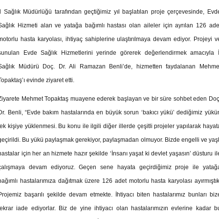
İl Sağlık Müdürlüğü tarafından geçtiğimiz yıl başlatılan proje çerçevesinde, Evd
Sağlık Hizmeti alan ve yatağa bağımlı hastası olan aileler için ayrılan 126 ade
motorlu hasta karyolası, ihtiyaç sahiplerine ulaştırılmaya devam ediyor. Projeyi v
sunulan Evde Sağlık Hizmetlerini yerinde görerek değerlendirmek amacıyla İ
Sağlık Müdürü Doç. Dr. Ali Ramazan Benli’de, hizmetten faydalanan Mehme
Topaktaş’ı evinde ziyaret etti.
Ziyarete Mehmet Topaktaş muayene ederek başlayan ve bir süre sohbet eden Doç
Dr. Benli, “Evde bakım hastalarında en büyük sorun ‘bakıcı yükü’ dediğimiz yükü
tek kişiye yüklenmesi. Bu konu ile ilgili diğer illerde çeşitli projeler yapılarak hayat
geçirildi. Bu yükü paylaşmak gerekiyor, paylaşmadan olmuyor. Bizde engelli ve yaşl
hastalar için her an hizmete hazır şekilde ‘İnsanı yaşat ki devlet yaşasın’ düsturu il
çalışmaya devam ediyoruz. Geçen sene hayata geçirdiğimiz proje ile yatağ
bağımlı hastalarımıza dağıtmak üzere 126 adet motorlu hasta karyolası ayırmıştık
Projemiz başarılı şekilde devam etmekte. İhtiyacı biten hastalarımız bunları biz
tekrar iade ediyorlar. Biz de yine ihtiyacı olan hastalarımızın evlerine kadar b