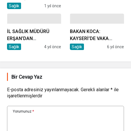
SAĞLIK EKİPLERİNİN
Sağlık
1 yıl önce
YANINDA
İL SAĞLIK MÜDÜRÜ
BAKAN KOCA:
ERŞAN’DAN
KAYSERİ’DE VAKA
PINARBAŞI’NA ZİYARET
SAYILARI GERİLEMEYE
Sağlık
4 yıl önce
Sağlık
6 yıl önce
BAŞLADI
Bir Cevap Yaz
E-posta adresiniz yayınlanmayacak.
Gerekli alanlar
*
ile
işaretlenmişlerdir
Yorumunuz
*