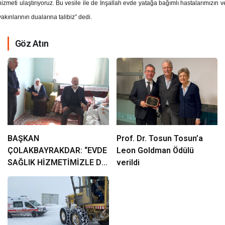
hizmeti ulaştırıyoruz. Bu vesile ile de İnşallah evde yatağa bağımlı hastalarımızın v
yakınlarının dualarına talibiz” dedi.
Göz Atın
BAŞKAN
Prof. Dr. Tosun Tosun’a
ÇOLAKBAYRAKDAR: “EVDE
Leon Goldman Ödülü
SAĞLIK HİZMETİMİZLE DE
verildi
GÖNÜLLERE
DOKUNUYORUZ”