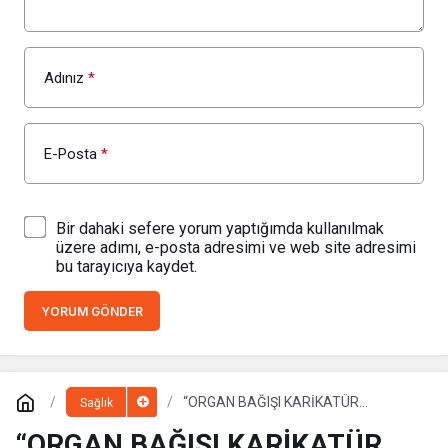
Adınız
*
E-Posta
*
Bir dahaki sefere yorum yaptığımda kullanılmak
üzere adımı, e-posta adresimi ve web site adresimi
bu tarayıcıya kaydet.
YORUM GÖNDER
“ORGAN BAĞIŞI KARİKATÜR
Sağlık
YARIŞMASI SERGİSİ” REKOR
ZİYARETÇİ SAYISINA ULAŞTI
“ORGAN BAĞIŞI KARİKATÜR