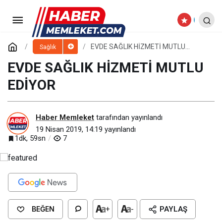
“ORGAN BAĞIŞI KARİKATÜR
YARIŞMASI SERGİSİ” REKOR ZİYARETÇİ
Paylaş
Yorum Yap
EVDE SAĞLIK HİZMETİ MUTLU
Sağlık
EDİYOR
EVDE SAĞLIK HİZMETİ MUTLU
SAYISINA ULAŞTI
EDİYOR
Haber Memleket
tarafından yayınlandı
19 Nisan 2019, 14:19
yayınlandı
1dk, 59sn
7
BEĞEN
+
-
PAYLAŞ