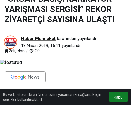
YARIŞMASI SERGİSİ” REKOR
ZİYARETÇİ SAYISINA ULAŞTI
Haber Memleket
tarafından yayınlandı
18 Nisan 2019, 15:11
yayınlandı
2dk, 4sn
20
BEĞEN
PAYLAŞ
Bu web sitesinde en iyi deneyimi yaşamanızı sağlamak için
Anasayfa
Akış
Eczaneler
Trafik
Kabul
çerezler kullanılmaktadır.
Erciyes Organ Nakli Vakfı Başkanı Mahmut Hiçyılmaz, “Türkiye’de şu anda
24 bin 935 acil organ nakli bekleyen vatandaşımız var. Bu sergideki
amacımız, uluslararası sanatçıların organ bağışı ile ilgili çalışmalarını