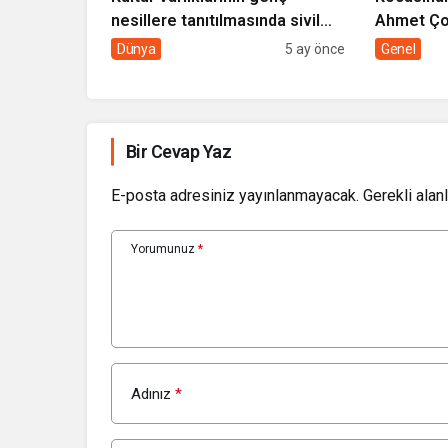
nesillere tanıtılmasında sivil
Ahmet Çol
toplumun rolü
yenilikler
Dünya
5 ay önce
Genel
Bir Cevap Yaz
E-posta adresiniz yayınlanmayacak.
Gerekli alan
Yorumunuz
*
Adınız
*