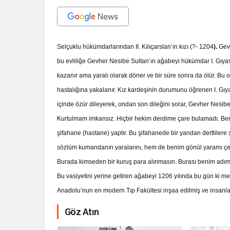
Selçuklu hükümdarlarından II. Kılıçarslan’ın kızı (?- 1204
).
Gev
bu evliliğe Gevher Nesibe Sultan’ın ağabeyi hükümdar I. Gıy
kazanır ama yaralı olarak döner ve bir süre sonra da ölür. B
hastalığına yakalanır. Kız kardeşinin durumunu öğrenen I. Gı
içinde özür dileyerek, ondan son dileğini sorar, Gevher Nesibe
Kurtulmam imkansız. Hiçbir hekim derdime çare bulamadı. Ben 
şifahane (hastane) yaptır. Bu şifahanede bir yandan dertlilere 
sözlüm kumandanın yaralarını, hem de benim gönül yaramı çekece
Burada kimseden bir kuruş para alınmasın. Burası benim adıma 
Bu vasiyetini yerine getiren ağabeyi 1206 yılında bu gün ki medr
Anadolu’nun en modern Tıp Fakültesi inşaa edilmiş ve insanlar
Göz Atın