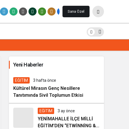
Paylaş
Yorum Yap
Sana Özel
İhale ilanı Kocasinan Belediyesi
Yeni Haberler
7 gün önce
Genel
EĞİTİM
3 hafta önce
Kültürel Mirasın Genç Nesillere
Tanıtımında Sivil Toplumun Etkisi
EĞİTİM
3 ay önce
YENİMAHALLE İLÇE MİLLİ
EĞİTİM’DEN “ETWİNNİNG &