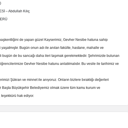
)
 – Abdullah Kılıç
 ERÜ
n başkentliğini de yapan güzel Kayserimiz, Gevher Nesibe hatuna sahip
 yaşatmıştır. Bugün onun adı ile anılan fakülte, hastane, mahalle ve
idi bugün de bu sancağı daha ileri taşımak gerekmektedir. Şehrimizde bulunan
öğrencilerimize Gevher Nesibe hatunu anlatılmalıdır. Bu vesile ile tarihimiz ve
imizi Şükran ve minnet ile anıyoruz. Onların bizlere bıraktığı değerleri
iz Başta Büyükşehir Belediyemiz olmak üzere tüm kamu kurum ve
, teşekkürü hak ediyor.