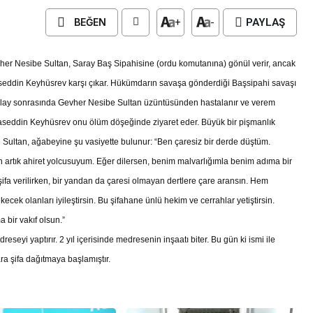
BEĞEN
+
-
PAYLAŞ
her Nesibe Sultan, Saray Baş Sipahisine (ordu komutanına) gönül verir, ancak
aseddin Keyhüsrev karşı çıkar. Hükümdarın savaşa gönderdiği Başsipahi savaşı
u olay sonrasında Gevher Nesibe Sultan üzüntüsünden hastalanır ve verem
yaseddin Keyhüsrev onu ölüm döşeğinde ziyaret eder. Büyük bir pişmanlık
 Sultan, ağabeyine şu vasiyette bulunur: “
Ben çaresiz bir derde düştüm.
artık ahiret yolcusuyum. Eğer dilersen, benim malvarlığımla benim adıma bir
şifa verilirken, bir yandan da çaresi olmayan dertlere çare aransın. Hem
k olanları iyileştirsin. Bu şifahane ünlü hekim ve cerrahlar yetiştirsin.
bir vakıf olsun.”
eseyi yaptırır. 2 yıl içerisinde medresenin inşaatı biter. Bu gün ki ismi ile
a şifa dağıtmaya başlamıştır.