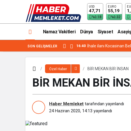
USD
EURO
EU
BİR MEKAN BİR İNSAN
47,71
55,19
1
%0.18
%0.32
Namaz Vakitleri
Dünya
Siyaset
Asayiş
16:40
İhale ilanı Kocasinan Be
SON GELIŞMELER
BİR MEKAN BİR İNSAN
Özel Haber
BİR MEKAN BİR İN
Haber Memleket
tarafından yayınlandı
24 Haziran 2020, 14:13
yayınlandı