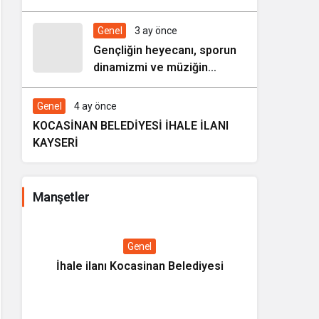
HAREZMİ PROJE ŞENLİĞİ”
Genel
3 ay önce
Gençliğin heyecanı, sporun
dinamizmi ve müziğin
coşkusu Kocasinan’da bir
araya geliyor!
Genel
4 ay önce
KOCASİNAN BELEDİYESİ İHALE İLANI
KAYSERİ
Manşetler
Genel
İhale ilanı Kocasinan Belediyesi
Kültüre
Tanıtım