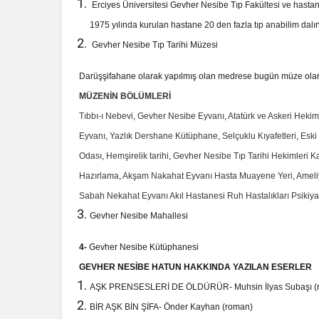
Erciyes Üniversitesi Gevher Nesibe Tıp Fakültesi ve hastane
1975 yılında kurulan hastane 20 den fazla tıp anabilim dalı
Gevher Nesibe Tıp Tarihi Müzesi
Darüşşifahane olarak yapılmış olan medrese bugün müze olar
MÜZENİN BÖLÜMLERİ
Tıbbı-ı Nebevi
,
Gevher Nesibe Eyvanı
,
Atatürk ve Askeri Hekim
Eyvanı
,
Yazlık Dershane Kütüphane
,
Selçuklu Kıyafetleri
,
Eski
Odası
,
Hemşirelik tarihi
,
Gevher Nesibe Tıp Tarihi Hekimleri Kay
Hazırlama
,
Akşam Nakahat Eyvanı Hasta Muayene Yeri
,
Ameli
Sabah Nekahat Eyvanı Akıl Hastanesi Ruh Hastalıkları Psikiyat
Gevher Nesibe Mahallesi
4-
Gevher Nesibe Kütüphanesi
GEVHER NESİBE HATUN HAKKINDA YAZILAN ESERLER
AŞK PRENSESLERİ DE ÖLDÜRÜR- Muhsin İlyas Subaşı (
BİR AŞK BİN ŞİFA- Önder Kayhan (roman)