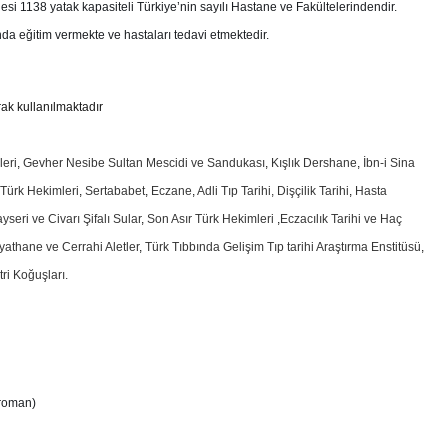
si 1138 yatak kapasiteli Türkiye’nin sayılı Hastane ve Fakültelerindendir.
nda eğitim vermekte ve hastaları tedavi etmektedir.
ak kullanılmaktadır
leri
,
Gevher Nesibe Sultan Mescidi ve Sandukası
,
Kışlık Dershane
,
İbn-i Sina
 Türk Hekimleri
,
Sertababet
,
Eczane
,
Adli Tıp Tarihi, Dişçilik Tarihi
,
Hasta
seri ve Civarı Şifalı Sular
,
Son Asır Türk Hekimleri
,
Eczacılık Tarihi ve Haç
yathane ve Cerrahi Aletler
,
Türk Tıbbında Gelişim Tıp tarihi Araştırma Enstitüsü
,
ri Koğuşları.
roman)