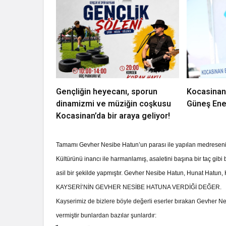
Gençliğin heyecanı, sporun
Kocasinan
dinamizmi ve müziğin coşkusu
Güneş Ener
Kocasinan’da bir araya geliyor!
Tamamı Gevher Nesibe Hatun’un parası ile yapılan medresenin ih
Kültürünü inancı ile harmanlamış, asaletini başına bir taç gib
asil bir şekilde yapmıştır.
Gevher Nesibe Hatun, Hunat Hatun, H
KAYSERİ’NİN GEVHER NESİBE HATUNA VERDİĞİ DEĞER.
Kayserimiz de bizlere böyle değerli eserler bırakan Gevher Nesi
vermiştir bunlardan bazılar şunlardır: