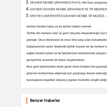
GEVHER NESİBE ŞİFAHANESİ Prof Dr. Afet İnan (araştırma
KAYSERİ GEVHER NESİBE ŞİFAHANESİ VE TIP MEDRESESİ
ERCİYES ÜNİVERSİTESİ GEVHER NESİBE TIP MÜZESİ –
Gevher Nesibe hatun ya da tarihin hakkını vermek
Tarihte ilim merkezi olan ve şanlı Selçuklu İmparatorluğu’nu
çıkmıştır. Onun Medresesi ile onun ilme karşı olan muhabbetini
kütüphanemiz vardır. Mademki tarihte Kayseri bir tıp merkezi 
sağlık meslek liseleri ve tıp fakültemizin bölümlerinde okuyan 
gençlerimiz arasında bir köprü oluşturmalıyız.
Bize şanlı tarihimizden böyle güzel miras bırakan tüm geçmişler
gelecek nesillerimize aktarmak için çalışmaya devam edeceğ
kuruluşlarına teşekkür ediyoruz yapılan hizmetler eleştiri değil
Benzer Haberler