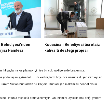
 Belediyesi’nden
Kocasinan Belediyesi ücretsiz
jisi Hamlesi
kahvaltı desteği projesi
tiyaçlarını karşılamak için ise bir çok vakfiyelerde bırakmıştır.
i başında taşımış, Anadolu Türk kadını, tarih boyunca üzerine düşen vazifeyi en
ürrem Sultan bunlardan bir kaçıdır. Ruhları şad makamları cennet olsun.
be Hatun’a teşekkür etmeyi bilmiştir. Onunismini layıkı ile hak ettiği yerlere