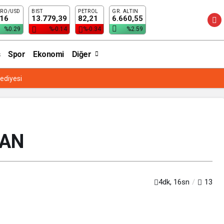
RO/USD
BIST
PETROL
GR. ALTIN
,16
13.779,39
82,21
6.660,55
%0.29
%-0.14
%-0.34
%2.59
Spor
Ekonomi
Diğer
lediyesi
SAN
4dk, 16sn
13