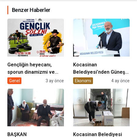
Benzer Haberler
Gençliğin heyecanı,
Kocasinan
sporun dinamizmi ve
Belediyesi’nden Güneş
müziğin coşkusu
Enerjisi Hamlesi
Genel
3 ay önce
Ekonomi
4 ay önce
Kocasinan’da bir araya
geliyor!
BAŞKAN
Kocasinan Belediyesi