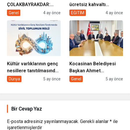
ÇOLAKBAYRAKDAR:
ücretsiz kahvaltı
“EVDE SAĞLIK
desteği projesi
Genel
4 ay önce
EĞİTİM
4 ay önce
HİZMETİMİZLE DE
GÖNÜLLERE
DOKUNUYORUZ”
Kültür varlıklarının genç
Kocasinan Belediyesi
nesillere tanıtılmasında
Başkan Ahmet
sivil toplumun rolü
Çolakbayrakdar ile
Dünya
5 ay önce
Genel
5 ay önce
yeniliklere imza atıyor
Bir Cevap Yaz
E-posta adresiniz yayınlanmayacak.
Gerekli alanlar
*
ile
işaretlenmişlerdir