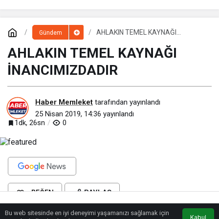
AHLAKIN TEMEL KAYNAĞI
Gündem
İNANCIMIZDADIR
AHLAKIN TEMEL KAYNAĞI
İNANCIMIZDADIR
Haber Memleket
tarafından yayınlandı
25 Nisan 2019, 14:36
yayınlandı
1dk, 26sn
0
BEĞEN
PAYLAŞ
Bu web sitesinde en iyi deneyimi yaşamanızı sağlamak için
Anasayfa
Akış
Eczaneler
Trafik
Konya Sivil Toplum Kuruluşları Platformu öncülüğünde 15 yıldır yapılan
Kabul