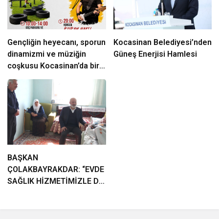
Gençliğin heyecanı, sporun
Kocasinan Belediyesi’nden
dinamizmi ve müziğin
Güneş Enerjisi Hamlesi
coşkusu Kocasinan’da bir
araya geliyor!
BAŞKAN
ÇOLAKBAYRAKDAR: “EVDE
SAĞLIK HİZMETİMİZLE DE
GÖNÜLLERE
DOKUNUYORUZ”