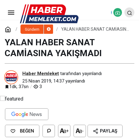
AHLAKIN TEMEL KAYNAĞI
İNANCIMIZDADIR
Paylaş
Yorum Yap
YALAN HABER SANAT CAMİASINA
Gündem
YAKIŞMADI
YALAN HABER SANAT
CAMİASINA YAKIŞMADI
Haber Memleket
tarafından yayınlandı
25 Nisan 2019, 14:37
yayınlandı
1dk, 37sn
3
BEĞEN
+
-
PAYLAŞ