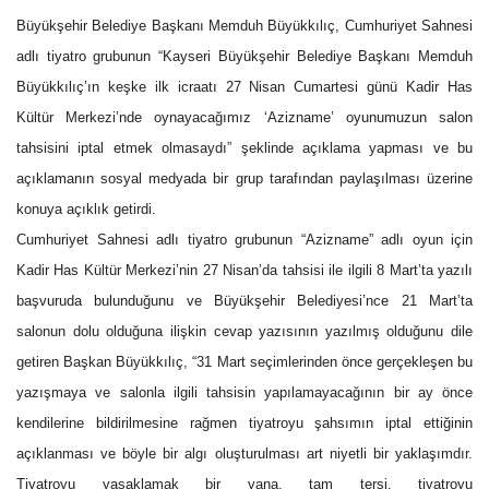
Büyükşehir Belediye Başkanı Memduh Büyükkılıç, Cumhuriyet Sahnesi
adlı tiyatro grubunun “Kayseri Büyükşehir Belediye Başkanı Memduh
Büyükkılıç’ın keşke ilk icraatı 27 Nisan Cumartesi günü Kadir Has
Kültür Merkezi’nde oynayacağımız ‘Azizname’ oyunumuzun salon
tahsisini iptal etmek olmasaydı” şeklinde açıklama yapması ve bu
açıklamanın sosyal medyada bir grup tarafından paylaşılması üzerine
konuya açıklık getirdi.
Cumhuriyet Sahnesi adlı tiyatro grubunun “Azizname” adlı oyun için
Kadir Has Kültür Merkezi’nin 27 Nisan’da tahsisi ile ilgili 8 Mart’ta yazılı
başvuruda bulunduğunu ve Büyükşehir Belediyesi’nce 21 Mart’ta
salonun dolu olduğuna ilişkin cevap yazısının yazılmış olduğunu dile
getiren Başkan Büyükkılıç, “31 Mart seçimlerinden önce gerçekleşen bu
yazışmaya ve salonla ilgili tahsisin yapılamayacağının bir ay önce
kendilerine bildirilmesine rağmen tiyatroyu şahsımın iptal ettiğinin
açıklanması ve böyle bir algı oluşturulması art niyetli bir yaklaşımdır.
Tiyatroyu yasaklamak bir yana, tam tersi, tiyatroyu