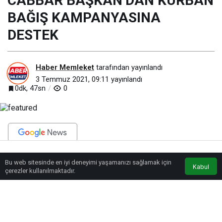
CABBAR BAŞKAN’DAN KURBAN
BAĞIŞ KAMPANYASINA
DESTEK
Haber Memleket
tarafından yayınlandı
3 Temmuz 2021, 09:11
yayınlandı
0dk, 47sn
0
BEĞEN
PAYLAŞ
Bu web sitesinde en iyi deneyimi yaşamanızı sağlamak için
Anasayfa
Akış
Eczaneler
Trafik
Kabul
çerezler kullanılmaktadır.
2021 yılı Kurban Bayramı münasebetiyle kurbanın yurt içi ve yurt dışındaki
muhtaçlara ulaştırmak üzere Develi Müftülüğü tarafından Çarşı Cami önüne
kurban standı açıldı. Develi Müftüsü Emin Patan’ın bilgilendirmede