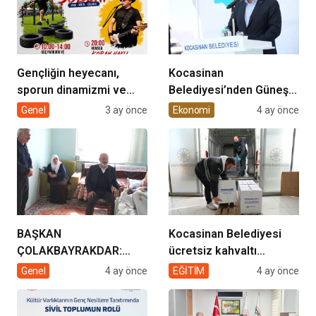
Gençliğin heyecanı,
Kocasinan
sporun dinamizmi ve
Belediyesi’nden Güneş
müziğin coşkusu
Enerjisi Hamlesi
Genel
3 ay önce
Ekonomi
4 ay önce
Kocasinan’da bir araya
geliyor!
BAŞKAN
Kocasinan Belediyesi
ÇOLAKBAYRAKDAR:
ücretsiz kahvaltı
“EVDE SAĞLIK
desteği projesi
Genel
4 ay önce
EĞİTİM
4 ay önce
HİZMETİMİZLE DE
GÖNÜLLERE