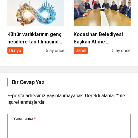
DOKUNUYORUZ”
Kültür varlıklarının genç
Kocasinan Belediyesi
nesillere tanıtılmasında
Başkan Ahmet
sivil toplumun rolü
Çolakbayrakdar ile
Dünya
5 ay önce
Genel
5 ay önce
yeniliklere imza atıyor
Bir Cevap Yaz
E-posta adresiniz yayınlanmayacak.
Gerekli alanlar
*
ile
işaretlenmişlerdir
Yorumunuz
*