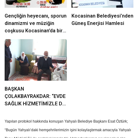
Gençliğin heyecanı, sporun
Kocasinan Belediyesi’nden
dinamizmi ve müziğin
Güneş Enerjisi Hamlesi
coşkusu Kocasinan’da bir
araya geliyor!
BAŞKAN
ÇOLAKBAYRAKDAR: “EVDE
SAĞLIK HİZMETİMİZLE DE
GÖNÜLLERE
DOKUNUYORUZ”
Yapılan protokol hakkında konuşan Yahyalı Belediye Başkanı Esat Öztürk;
“Bugün Yahyalı’daki hemşehrilerimizin işini kolaylaştırmak amacıyla Yahyalı