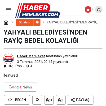
CABBAR BAŞKAN’DAN KURBAN
BAĞIŞ KAMPANYASINA DESTEK
Paylaş
Yorum Yap
YAHYALI BELEDİYESİ’NDEN RAYİÇ
Gündem
BEDEL KOLAYLIĞI
YAHYALI BELEDİYESİ’NDEN
RAYİÇ BEDEL KOLAYLIĞI
Haber Memleket
tarafından yayınlandı
3 Temmuz 2021, 09:14
yayınlandı
1dk, 17sn
3
BEĞEN
+
-
PAYLAŞ