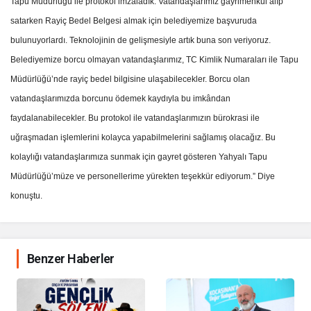
Tapu Müdürlüğü ile protokol imzaladık. Vatandaşlarımız gayrimenkul alıp
satarken Rayiç Bedel Belgesi almak için belediyemize başvuruda
bulunuyorlardı. Teknolojinin de gelişmesiyle artık buna son veriyoruz.
Belediyemize borcu olmayan vatandaşlarımız, TC Kimlik Numaraları ile Tapu
Müdürlüğü’nde rayiç bedel bilgisine ulaşabilecekler. Borcu olan
vatandaşlarımızda borcunu ödemek kaydıyla bu imkândan
faydalanabilecekler. Bu protokol ile vatandaşlarımızın bürokrasi ile
uğraşmadan işlemlerini kolayca yapabilmelerini sağlamış olacağız. Bu
kolaylığı vatandaşlarımıza sunmak için gayret gösteren Yahyalı Tapu
Müdürlüğü’müze ve personellerime yürekten teşekkür ediyorum.” Diye
konuştu.
Benzer Haberler