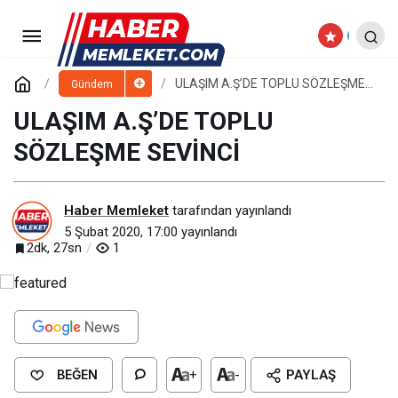
KAYSERİ ADETA AÇIK HAVA
MÜZESİ
Paylaş
Yorum Yap
ULAŞIM A.Ş’DE TOPLU SÖZLEŞME
Gündem
SEVİNCİ
ULAŞIM A.Ş’DE TOPLU
SÖZLEŞME SEVİNCİ
Haber Memleket
tarafından yayınlandı
5 Şubat 2020, 17:00
yayınlandı
2dk, 27sn
1
BEĞEN
+
-
PAYLAŞ