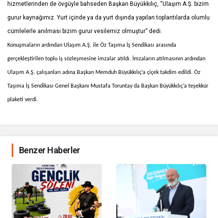
hizmetlerinden de övgüyle bahseden Başkan Büyükkılıç, “Ulaşım A.Ş. bizim
gurur kaynağımız. Yurt içinde ya da yurt dışında yapılan toplantılarda olumlu
cümlelerle anılması bizim gurur vesilemiz olmuştur” dedi.
Konuşmaların ardından Ulaşım A.Ş. ile Öz Taşıma İş Sendikası arasında
gerçekleştirilen toplu iş sözleşmesine imzalar atıldı. İmzaların atılmasının ardından
Ulaşım A.Ş. çalışanları adına Başkan Memduh Büyükkılıç’a çiçek takdim edildi. Öz
Taşıma İş Sendikası Genel Başkanı Mustafa Toruntay da Başkan Büyükkılıç’a teşekkür
plaketi verdi.
Benzer Haberler