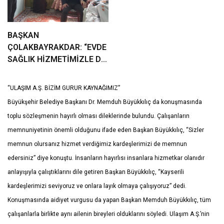
BAŞKAN
ÇOLAKBAYRAKDAR: “EVDE
SAĞLIK HİZMETİMİZLE DE
GÖNÜLLERE
DOKUNUYORUZ”
“ULAŞIM A.Ş. BİZİM GURUR KAYNAĞIMIZ”
Büyükşehir Belediye Başkanı Dr. Memduh Büyükkılıç da konuşmasında
toplu sözleşmenin hayırlı olması dileklerinde bulundu. Çalışanların
memnuniyetinin önemli olduğunu ifade eden Başkan Büyükkılıç, “Sizler
memnun olursanız hizmet verdiğimiz kardeşlerimizi de memnun
edersiniz” diye konuştu. İnsanların hayırlısı insanlara hizmetkar olanıdır
anlayışıyla çalıştıklarını dile getiren Başkan Büyükkılıç, “Kayserili
kardeşlerimizi seviyoruz ve onlara layık olmaya çalışıyoruz” dedi.
Konuşmasında aidiyet vurgusu da yapan Başkan Memduh Büyükkılıç, tüm
çalışanlarla birlikte aynı ailenin bireyleri olduklarını söyledi. Ulaşım A.Ş.’nin