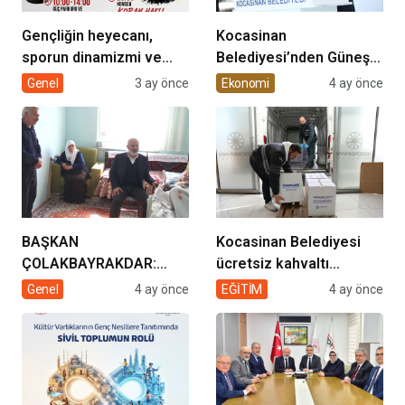
Gençliğin heyecanı,
Kocasinan
sporun dinamizmi ve
Belediyesi’nden Güneş
müziğin coşkusu
Enerjisi Hamlesi
Genel
3 ay önce
Ekonomi
4 ay önce
Kocasinan’da bir araya
geliyor!
BAŞKAN
Kocasinan Belediyesi
ÇOLAKBAYRAKDAR:
ücretsiz kahvaltı
“EVDE SAĞLIK
desteği projesi
Genel
4 ay önce
EĞİTİM
4 ay önce
HİZMETİMİZLE DE
GÖNÜLLERE
DOKUNUYORUZ”