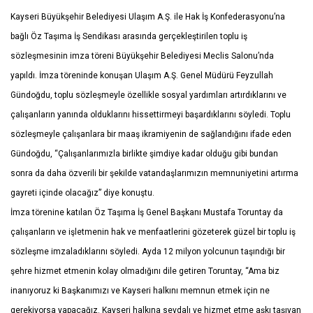
Kayseri Büyükşehir Belediyesi Ulaşım A.Ş. ile Hak İş Konfederasyonu’na
bağlı Öz Taşıma İş Sendikası arasında gerçekleştirilen toplu iş
sözleşmesinin imza töreni Büyükşehir Belediyesi Meclis Salonu’nda
yapıldı. İmza töreninde konuşan Ulaşım A.Ş. Genel Müdürü Feyzullah
Gündoğdu, toplu sözleşmeyle özellikle sosyal yardımları artırdıklarını ve
çalışanların yanında olduklarını hissettirmeyi başardıklarını söyledi. Toplu
sözleşmeyle çalışanlara bir maaş ikramiyenin de sağlandığını ifade eden
Gündoğdu, “Çalışanlarımızla birlikte şimdiye kadar olduğu gibi bundan
sonra da daha özverili bir şekilde vatandaşlarımızın memnuniyetini artırma
gayreti içinde olacağız” diye konuştu.
İmza törenine katılan Öz Taşıma İş Genel Başkanı Mustafa Toruntay da
çalışanların ve işletmenin hak ve menfaatlerini gözeterek güzel bir toplu iş
sözleşme imzaladıklarını söyledi. Ayda 12 milyon yolcunun taşındığı bir
şehre hizmet etmenin kolay olmadığını dile getiren Toruntay, “Ama biz
inanıyoruz ki Başkanımızı ve Kayseri halkını memnun etmek için ne
gerekiyorsa yapacağız. Kayseri halkına sevdalı ve hizmet etme aşkı taşıyan