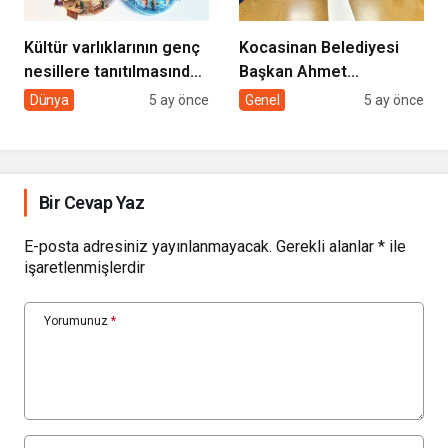
Kültür varlıklarının genç
Kocasinan Belediyesi
nesillere tanıtılmasında
Başkan Ahmet
sivil toplumun rolü
Çolakbayrakdar ile
Dünya
5 ay önce
Genel
5 ay önce
yeniliklere imza atıyor
Bir Cevap Yaz
E-posta adresiniz yayınlanmayacak.
Gerekli alanlar
*
ile
işaretlenmişlerdir
Yorumunuz
*