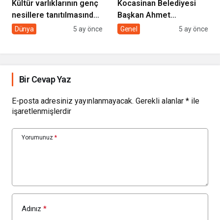
Kültür varlıklarının genç
Kocasinan Belediyesi
nesillere tanıtılmasında
Başkan Ahmet
sivil toplumun rolü
Çolakbayrakdar ile
Dünya
5 ay önce
Genel
5 ay önce
yeniliklere imza atıyor
Bir Cevap Yaz
E-posta adresiniz yayınlanmayacak.
Gerekli alanlar
*
ile
işaretlenmişlerdir
Yorumunuz
*
Adınız
*