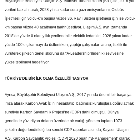
Büyükşehir Belediyesi Ulaşım A.Ş. Bilimsel Tabanlı Hedef (SBT) ile, 2018 yılı
verileri baz alınarak, 2028 yılına kadar sera gazı emisyonlarını, Otobüs
İşletmesi için yolcu-km başına yüzde 36, Raylı Sistem işletmesi için ise yolcu-
km başına yüzde 40 azaltmayı taahhüt ediyor. Ulaşım A.Ş. aynı zamanda
2018’de yüzde 0 olan yıllık yenilenebilir elektrik tedarikini 2028 yılına kadar
yüzde 100’e çıkarmayı da üstlenirken, yaptığı çalışmaları artırıp, titizlik ile
yürüterek şirketin genel skorunu da “A-Leadership”(liderlik) seviyesine
yükseltebilmeyi hedefliyor.
TÜRKİYE’DE BİR İLK OLMA ÖZELLİĞİ TAŞIYOR
Ayrıca, Büyükşehir Belediyesi Ulaşım A.Ş., 2017 yılında önemli bir başarıya
imza atarak Karbon Ayak İzi’ni hesaplatıp, bağımsız kuruluşlara doğrulatmak
suretiyle Karbon Saydamlık Projesi’ne (CDP) dahil olmuştu. Dünya
genelinde yüz trilyon doların üzerinde bir varlığı yöneten toplam 1073
şirketin değerlendirildiği bu seneki CDP raporlamasın da, Kayseri Ulaşım
A.Ş. Karbon Saydamlık Projesi (CDP) 2020 puanı “B-Management” olarak