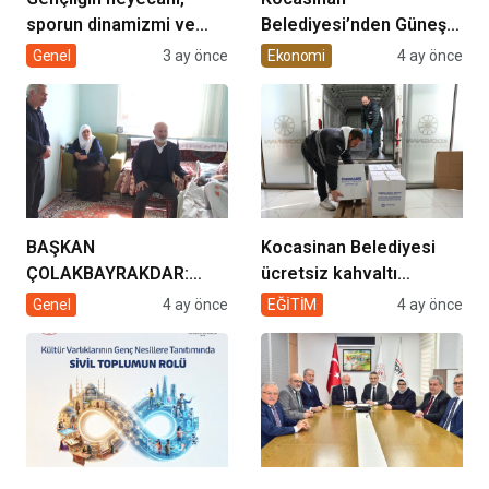
sporun dinamizmi ve
Belediyesi’nden Güneş
müziğin coşkusu
Enerjisi Hamlesi
Genel
3 ay önce
Ekonomi
4 ay önce
Kocasinan’da bir araya
geliyor!
BAŞKAN
Kocasinan Belediyesi
ÇOLAKBAYRAKDAR:
ücretsiz kahvaltı
“EVDE SAĞLIK
desteği projesi
Genel
4 ay önce
EĞİTİM
4 ay önce
HİZMETİMİZLE DE
GÖNÜLLERE
DOKUNUYORUZ”