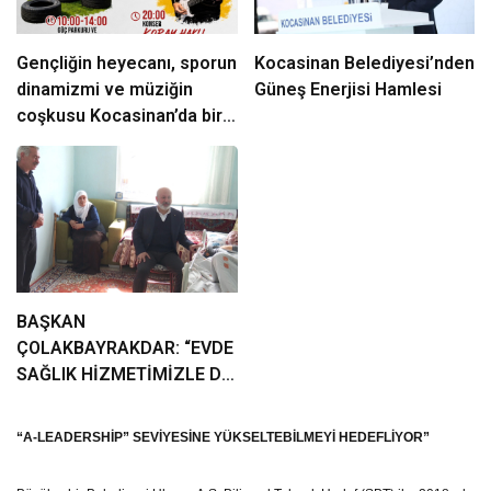
Gençliğin heyecanı, sporun
Kocasinan Belediyesi’nden
dinamizmi ve müziğin
Güneş Enerjisi Hamlesi
coşkusu Kocasinan’da bir
araya geliyor!
BAŞKAN
ÇOLAKBAYRAKDAR: “EVDE
SAĞLIK HİZMETİMİZLE DE
GÖNÜLLERE
DOKUNUYORUZ”
“A-LEADERSHİP” SEVİYESİNE YÜKSELTEBİLMEYİ HEDEFLİYOR”