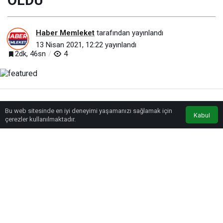
OLDU
Haber Memleket
tarafından yayınlandı
13 Nisan 2021, 12:22
yayınlandı
2dk, 46sn
4
Bu web sitesinde en iyi deneyimi yaşamanızı sağlamak için
Anasayfa
Akış
Eczaneler
Trafik
Kabul
çerezler kullanılmaktadır.
BEĞEN
PAYLAŞ
Büyükşehir Belediyesi 2021 Yılı Nisan Ayı Meclis Toplantısı, Kadir Has
Kongre Merkezi’nde korona virüs tedbirleri kapsamında yapıldı. Toplantıda
52 asil, 19 ek olmak üzere toplam 71 gündem maddesi müzakere edilerek,
karara bağlandı.
FAALİYET RAPORU GÖRÜŞÜLDÜ