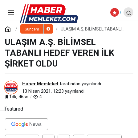
KAYSERİ, LİBYA’NIN MİSURATA
VE AZERBAYCAN’IN ŞUŞA ŞEHRİ İLE
Paylaş
Yorum Yap
ULAŞIM A.Ş. BİLİMSEL TABANLI
Gündem
HEDEF VEREN İLK ŞİRKET OLDU
ULAŞIM A.Ş. BİLİMSEL
“KARDEŞ ŞEHİR” OLDU
TABANLI HEDEF VEREN İLK
ŞİRKET OLDU
Haber Memleket
tarafından yayınlandı
13 Nisan 2021, 12:23
yayınlandı
1dk, 46sn
4