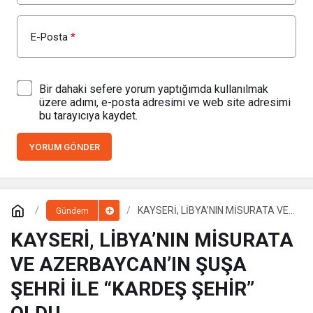
E-Posta
*
Bir dahaki sefere yorum yaptığımda kullanılmak
üzere adımı, e-posta adresimi ve web site adresimi
bu tarayıcıya kaydet.
YORUM GÖNDER
KAYSERİ, LİBYA’NIN MİSURATA VE
Gündem
AZERBAYCAN’IN ŞUŞA ŞEHRİ İLE
“KARDEŞ ŞEHİR” OLDU
KAYSERİ, LİBYA’NIN MİSURATA
VE AZERBAYCAN’IN ŞUŞA
ŞEHRİ İLE “KARDEŞ ŞEHİR”