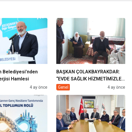
 Belediyesi’nden
BAŞKAN ÇOLAKBAYRAKDAR:
rjisi Hamlesi
“EVDE SAĞLIK HİZMETİMİZLE
DE GÖNÜLLERE
4 ay önce
Genel
4 ay önce
DOKUNUYORUZ”