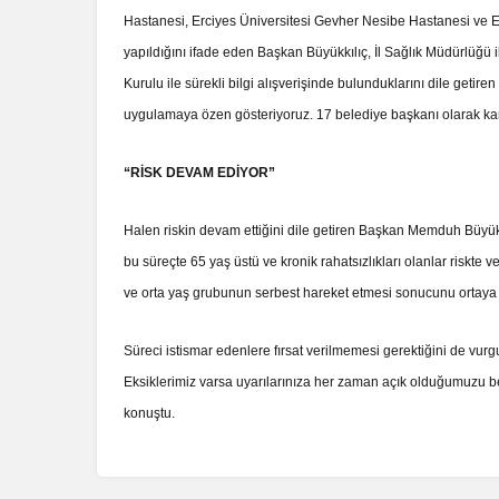
Hastanesi, Erciyes Üniversitesi Gevher Nesibe Hastanesi ve Erki
yapıldığını ifade eden Başkan Büyükkılıç, İl Sağlık Müdürlüğü ile
Kurulu ile sürekli bilgi alışverişinde bulunduklarını dile get
uygulamaya özen gösteriyoruz. 17 belediye başkanı olarak kard
“RİSK DEVAM EDİYOR”
Halen riskin devam ettiğini dile getiren Başkan Memduh Büyükk
bu süreçte 65 yaş üstü ve kronik rahatsızlıkları olanlar riskte ve
ve orta yaş grubunun serbest hareket etmesi sonucunu ortaya çı
Süreci istismar edenlere fırsat verilmemesi gerektiğini de vu
Eksiklerimiz varsa uyarılarınıza her zaman açık olduğumuzu bel
konuştu.