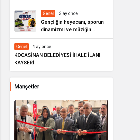
HAREZMİ PROJE ŞENLİĞİ”
Genel
3 ay önce
Gençliğin heyecanı, sporun
dinamizmi ve müziğin
coşkusu Kocasinan’da bir
araya geliyor!
Genel
4 ay önce
KOCASİNAN BELEDİYESİ İHALE İLANI
KAYSERİ
Manşetler
i