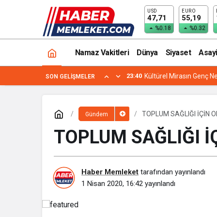
USD
EURO
TOPLUM SAĞLIĞI İÇİN ORTAK MÜCAD
47,71
55,19
%0.18
%0.32
Namaz Vakitleri
Dünya
Siyaset
Asay
23:40
Kültürel Mirasın Genç Ne
SON GELIŞMELER
TOPLUM SAĞLIĞI İÇİN 
Gündem
TOPLUM SAĞLIĞI 
Haber Memleket
tarafından yayınlandı
1 Nisan 2020, 16:42
yayınlandı