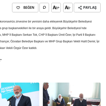
BEĞEN
+
-
PAYLAŞ
oronavirüs zirvesine bir yenisini daha ekleyerek Büyükşehir Belediyesi
lis grup başkanvekilleri ile bir araya geldi. Büyükşehir Belediyesi’nde
u, MHP İl Başkanı Serkan Tok, CHP İl Başkanı Ümit Özer, İyi Parti İl Başkanı
ahançer, Özvatan Belediye Başkanı ve MHP Grup Başkan Vekili Halit Demir, İyi
kan Vekili Özgür Özer katıldı.
”
Genel
EĞİTİM
casinan Belediyesi
Kültürel Mirasın Genç Nesillere
Tanıtımında Sivil Toplumun Etkis