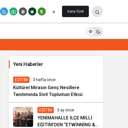
Yorum Yap
Sana Özel
İhale ilanı Kocasinan Belediyesi
Yeni Haberler
7 gün önce
Genel
EĞİTİM
3 hafta önce
Kültürel Mirasın Genç Nesillere
Tanıtımında Sivil Toplumun Etkisi
EĞİTİM
3 ay önce
YENİMAHALLE İLÇE MİLLİ
EĞİTİM’DEN “ETWİNNİNG &