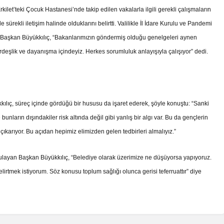
let’teki Çocuk Hastanesi’nde takip edilen vakalarla ilgili gerekli çalışmaların
 sürekli iletişim halinde olduklarını belirtti. Valilikle İl İdare Kurulu ve Pandemi
iren Başkan Büyükkılıç, “Bakanlarımızın göndermiş olduğu genelgeleri aynen
eşlik ve dayanışma içindeyiz. Herkes sorumluluk anlayışıyla çalışıyor” dedi.
ılıç, süreç içinde gördüğü bir hususu da işaret ederek, şöyle konuştu: “Sanki
 bunların dışındakiler risk altında değil gibi yanlış bir algı var. Bu da gençlerin
karıyor. Bu açıdan hepimiz elimizden gelen tedbirleri almalıyız.”
rgulayan Başkan Büyükkılıç, “Belediye olarak üzerimize ne düşüyorsa yapıyoruz.
irtmek istiyorum. Söz konusu toplum sağlığı olunca gerisi teferruattır” diye