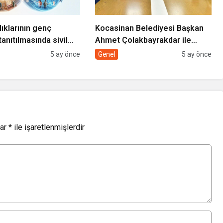
lıklarının genç
Kocasinan Belediyesi Başkan
tanıtılmasında sivil
Ahmet Çolakbayrakdar ile
rolü
yeniliklere imza atıyor
5 ay önce
Genel
5 ay önce
lar
*
ile işaretlenmişlerdir