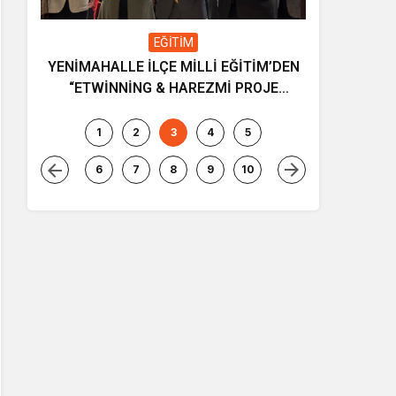
EĞİTİM
YENİMAHALLE İLÇE MİLLİ EĞİTİM’DEN
Gençliğin
“ETWİNNİNG & HAREZMİ PROJE
ve müziği
ŞENLİĞİ”
1
2
3
4
5
6
7
8
9
10