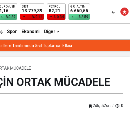
EURO/USD
BIST
PETROL
GR. ALTIN
ELE
1,16
13.779,39
82,21
6.660,55
%0.29
%-0.14
%-0.34
%2.59
iş
Spor
Ekonomi
Diğer
sillere Tanıtımında Sivil Toplumun Etkisi
ORTAK MÜCADELE
İÇİN ORTAK MÜCADELE
2dk, 52sn
0