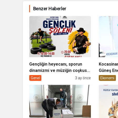
Benzer Haberler
Gençliğin heyecanı, sporun
Kocasinan
dinamizmi ve müziğin coşkusu
Güneş Ene
Kocasinan’da bir araya geliyor!
Genel
3 ay önce
Ekonomi