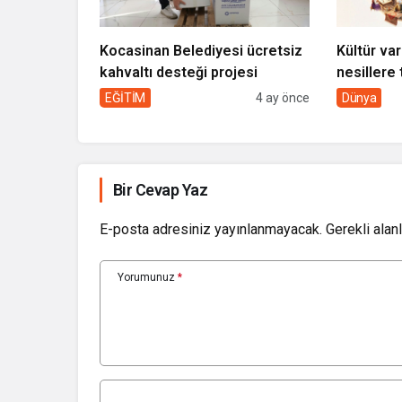
Kocasinan Belediyesi ücretsiz
Kültür var
kahvaltı desteği projesi
nesillere 
toplumun 
EĞİTİM
4 ay önce
Dünya
Bir Cevap Yaz
E-posta adresiniz yayınlanmayacak.
Gerekli alan
Yorumunuz
*