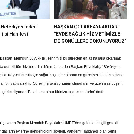
 Belediyesi’nden
BAŞKAN ÇOLAKBAYRAKDAR:
jisi Hamlesi
“EVDE SAĞLIK HİZMETİMİZLE
DE GÖNÜLLERE DOKUNUYORUZ”
Başkanı Memduh Büyükkılıç, şehrimizi bu süreçten en az hasarla çıkarmak
nlarda gerekli tüm hizmetleri aldığını ifade eden Başkan Büyükkılıç, “Büyükşehir
m ki, Kayseri bu süreçte sağlık başta her alanda en güzel şekilde hizmetlerle
 uyan bir yapıya sahip. Sürecin siyasi yönünün olmadığını ve üzerimize düşeni
e gözlemliyorum. Bu anlamda her birinize teşekkür ederim” dedi.
 bilgi veren Başkan Memduh Büyükkılıç, UMRE’den gelenlerle ilgili gerekli
andaşların evlerine gönderildiğini söyledi. Pandemi Hastanesi olan Şehir