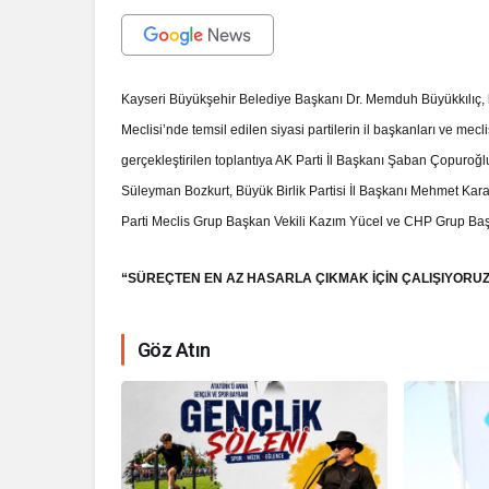
Kayseri Büyükşehir Belediye Başkanı Dr. Memduh Büyükkılıç, k
Meclisi’nde temsil edilen siyasi partilerin il başkanları ve mec
gerçekleştirilen toplantıya AK Parti İl Başkanı Şaban Çopuroğl
Süleyman Bozkurt, Büyük Birlik Partisi İl Başkanı Mehmet Kar
Parti Meclis Grup Başkan Vekili Kazım Yücel ve CHP Grup Baş
“SÜREÇTEN EN AZ HASARLA ÇIKMAK İÇİN ÇALIŞIYORUZ
Göz Atın
İhale ilanı Ko