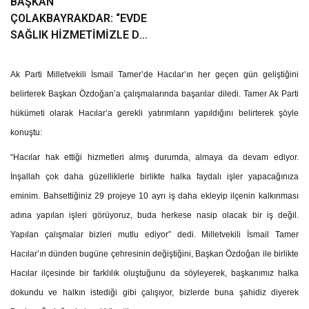
BAŞKAN
ÇOLAKBAYRAKDAR: “EVDE
SAĞLIK HİZMETİMİZLE DE
GÖNÜLLERE
DOKUNUYORUZ”
Ak Parti Milletvekili İsmail Tamer’de Hacılar’ın her geçen gün geliştiğini
belirterek Başkan Özdoğan’a çalışmalarında başarılar diledi. Tamer Ak Parti
hükümeti olarak Hacılar’a gerekli yatırımların yapıldığını belirterek şöyle
konuştu:
“Hacılar hak ettiği hizmetleri almış durumda, almaya da devam ediyor.
İnşallah çok daha güzelliklerle birlikte halka faydalı işler yapacağınıza
eminim. Bahsettiğiniz 29 projeye 10 ayrı iş daha ekleyip ilçenin kalkınması
adına yapılan işleri görüyoruz, buda herkese nasip olacak bir iş değil.
Yapılan çalışmalar bizleri mutlu ediyor” dedi. Milletvekili İsmail Tamer
Hacılar’ın dünden bugüne çehresinin değiştiğini, Başkan Özdoğan ile birlikte
Hacılar ilçesinde bir farklılık oluştuğunu da söyleyerek, başkanımız halka
dokundu ve halkın istediği gibi çalışıyor, bizlerde buna şahidiz diyerek