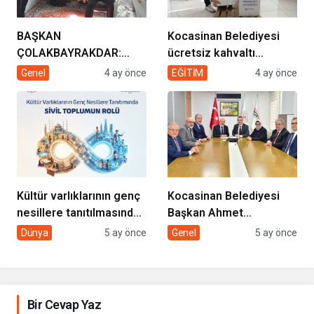
BAŞKAN
Kocasinan Belediyesi
ÇOLAKBAYRAKDAR:
ücretsiz kahvaltı
“EVDE SAĞLIK
desteği projesi
Genel
4 ay önce
EĞİTİM
4 ay önce
HİZMETİMİZLE DE
GÖNÜLLERE
DOKUNUYORUZ”
Kültür varlıklarının genç
Kocasinan Belediyesi
nesillere tanıtılmasında
Başkan Ahmet
sivil toplumun rolü
Çolakbayrakdar ile
Dünya
5 ay önce
Genel
5 ay önce
yeniliklere imza atıyor
Bir Cevap Yaz