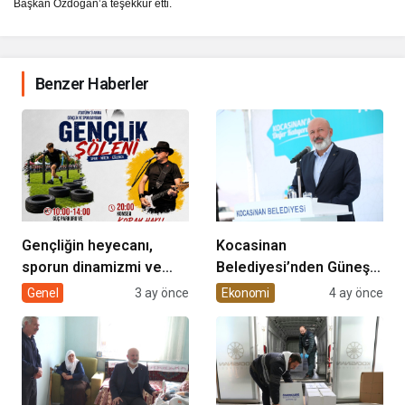
Başkan Özdoğan’a teşekkür etti.
Benzer Haberler
Gençliğin heyecanı,
Kocasinan
sporun dinamizmi ve
Belediyesi’nden Güneş
müziğin coşkusu
Enerjisi Hamlesi
Genel
3 ay önce
Ekonomi
4 ay önce
Kocasinan’da bir araya
geliyor!