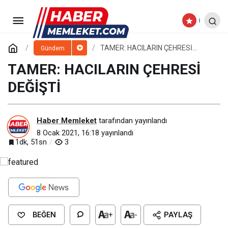
BAŞKAN BÜYÜKKILIÇ,
SARIOĞLAN VE AKKIŞLA’DA
Paylaş
Yorum Yap
TAMER: HACILARIN ÇEHRESİ
Gündem
DEĞİŞTİ
TAMER: HACILARIN ÇEHRESİ
MUHTARLARLA BULUŞTU
DEĞİŞTİ
Haber Memleket
tarafından yayınlandı
8 Ocak 2021, 16:18
yayınlandı
1dk, 51sn
3
BEĞEN
+
-
PAYLAŞ