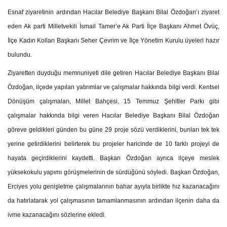
Esnaf ziyaretinin ardından Hacılar Belediye Başkanı Bilal Özdoğan’ı ziyaret
eden Ak parti Milletvekili İsmail Tamer’e Ak Parti İlçe Başkanı Ahmet Övüç,
İlçe Kadın Kolları Başkanı Seher Çevrim ve İlçe Yönetim Kurulu üyeleri hazır
bulundu.
Ziyaretten duyduğu memnuniyeti dile getiren Hacılar Belediye Başkanı Bilal
Özdoğan, ilçede yapılan yatırımlar ve çalışmalar hakkında bilgi verdi. Kentsel
Dönüşüm çalışmaları, Millet Bahçesi, 15 Temmuz Şehitler Parkı gibi
çalışmalar hakkında bilgi veren Hacılar Belediye Başkanı Bilal Özdoğan
göreve geldikleri günden bu güne 29 proje sözü verdiklerini, bunları tek tek
yerine getirdiklerini belirterek bu projeler haricinde de 10 farklı projeyi de
hayata geçirdiklerini kaydetti. Başkan Özdoğan ayrıca ilçeye meslek
yüksekokulu yapımı görüşmelerinin de sürdüğünü söyledi. Başkan Özdoğan,
Erciyes yolu genişletme çalışmalarının bahar ayıyla birlikte hız kazanacağını
da hatırlatarak yol çalışmasının tamamlanmasının ardından ilçenin daha da
ivme kazanacağını sözlerine ekledi.