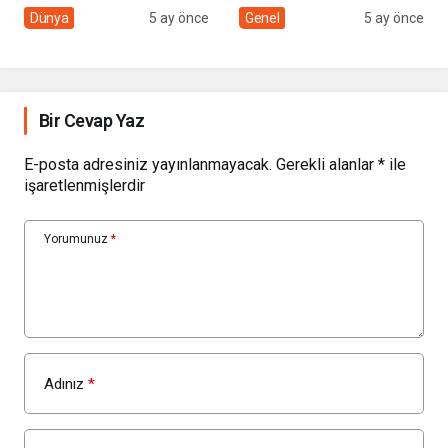
sivil toplumun rolü
Çolakbayrakdar ile
Dünya
5 ay önce
Genel
5 ay önce
yeniliklere imza atıyor
Bir Cevap Yaz
E-posta adresiniz yayınlanmayacak.
Gerekli alanlar
*
ile
işaretlenmişlerdir
Yorumunuz
*
Adınız
*