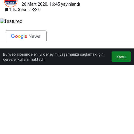
26 Mart 2020, 16:45
yayınlandı
1dk, 39sn
0
BEĞEN
PAYLAŞ
Bu web sitesinde en iyi deneyimi yaşamanızı sağlamak için
Anasayfa
Akış
Eczaneler
Trafik
Kabul
çerezler kullanılmaktadır.
Örnek bir sosyal belediyecilik hizmeti sunan Başkan Çolakbayrakdar;
“Kıymetli hemşehrilerim, zor bir süreçten geçiyoruz. Bu süreç içerisinde
birbirimize daha fazla sahip çıkmamız gerekiyor. Sosyal yardımlaşmanın ve
dayanışmanın daha da fazla olması gerekiyor. Bu noktadan hareketle
Kocasinan Belediyesi olarak şimdiye kadar yapmış olduğumuz sosyal
yardımları daha da artırıyoruz. Özellikle daha önce gündelik işlerde çalışıp,
artık iş bulamayan kardeşlerimiz ve geliri düşmüş olan ailelerimize
yardımlarımızı daha da artıracağız. Kocasinan Belediyesi olarak devletin