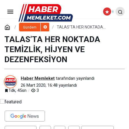
DEVLETİN ŞEFKAT ELİNİ
VATANDAŞLARIMIZA DAHA FAZLA
Paylaş
Yorum Yap
TALAS’TA HER NOKTADA
Gündem
TEMİZLİK, HİJYEN VE
DEZENFEKSİYON
TALAS’TA HER NOKTADA
YANSITIYORUZ
TEMİZLİK, HİJYEN VE
DEZENFEKSİYON
Haber Memleket
tarafından yayınlandı
26 Mart 2020, 16:48
yayınlandı
1dk, 45sn
3