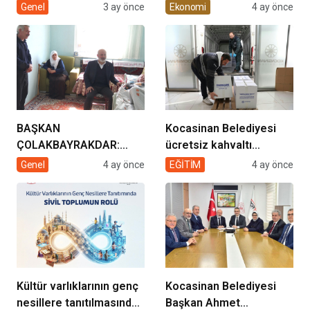
müziğin coşkusu
Enerjisi Hamlesi
Genel
3 ay önce
Ekonomi
4 ay önce
Kocasinan’da bir araya
geliyor!
BAŞKAN
Kocasinan Belediyesi
ÇOLAKBAYRAKDAR:
ücretsiz kahvaltı
“EVDE SAĞLIK
desteği projesi
Genel
4 ay önce
EĞİTİM
4 ay önce
HİZMETİMİZLE DE
GÖNÜLLERE
DOKUNUYORUZ”
Kültür varlıklarının genç
Kocasinan Belediyesi
nesillere tanıtılmasında
Başkan Ahmet