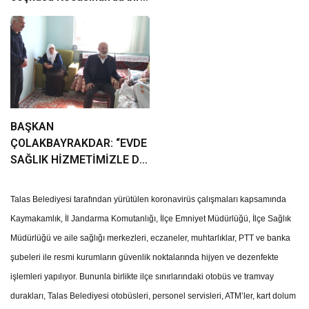
araya geliyor!
BAŞKAN
ÇOLAKBAYRAKDAR: “EVDE
SAĞLIK HİZMETİMİZLE DE
GÖNÜLLERE
DOKUNUYORUZ”
Talas Belediyesi tarafından yürütülen koronavirüs çalışmaları kapsamında
Kaymakamlık, İl Jandarma Komutanlığı, İlçe Emniyet Müdürlüğü, İlçe Sağlık
Müdürlüğü ve aile sağlığı merkezleri, eczaneler, muhtarlıklar, PTT ve banka
şubeleri ile resmi kurumların güvenlik noktalarında hijyen ve dezenfekte
işlemleri yapılıyor. Bununla birlikte ilçe sınırlarındaki otobüs ve tramvay
durakları, Talas Belediyesi otobüsleri, personel servisleri, ATM’ler, kart dolum