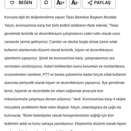
BEĞEN
+
-
PAYLAŞ
Konuyla ilgili bir değerlendirme yapan Talas Belediye Başkanı Mustafa
Yalçın, koronavirüse karşı her türlü tedbiri aldıklarını ifade ederek, “Talas
genelinde temizlik ve dezenfeksiyon çalışmalarını zaten rutin olarak uzun
zamandır yerine getiriyoruz. Camiler ve okullar başta olmak üzere ortak
kullanım alanlarında düzenli olarak temizlik, hijyen ve dezenfeksiyon
işlemlerini yapıyoruz. Şimdi de koronavirüse karşı çalışmalarımızı ara
vermeden sürdürüyoruz. Askeri birliklerden kamu kurumları ve muhtarlıklara,
eczanelerden camilere, PTT ve banka şubelerine kadar birçok ortak kullanım
alanında periyodik olarak hijyen ve dezenfeksiyon yapıyoruz. İlçe genelinde
temiz, hijyenik ve dezenfekte bir ortam sağlamak amacıyla tüm
imkanlarımızla çalışmaya devam ediyoruz.” dedi.
Koronavirüse karşı 4 ekiple
mücadele verdiklerini ifade eden Başkan Yalçın, vatandaşlara da çağrı da
bulunarak, “Bizler belediyeler olarak hemşerilerimizin sağlığı için tüm
tedbirleri aldık ve bunu sahaya yansıtıyoruz. Ekiplerimiz düzenli olarak hijyen