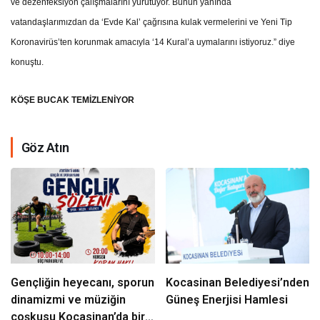
ve dezenfeksiyon çalışmalarını yürütüyor. Bunun yanında
vatandaşlarımızdan da ‘Evde Kal’ çağrısına kulak vermelerini ve Yeni Tip
Koronavirüs’ten korunmak amacıyla ‘14 Kural’a uymalarını istiyoruz.” diye
konuştu.
KÖŞE BUCAK TEMİZLENİYOR
Göz Atın
Gençliğin heyecanı, sporun
Kocasinan Belediyesi’nden
dinamizmi ve müziğin
Güneş Enerjisi Hamlesi
coşkusu Kocasinan’da bir