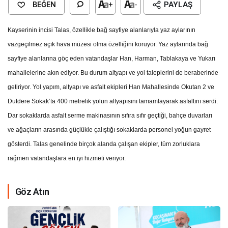
BEĞEN
+
-
PAYLAŞ
Kayserinin incisi Talas, özellikle bağ sayfiye alanlarıyla yaz aylarının
vazgeçilmez açık hava müzesi olma özelliğini koruyor. Yaz aylarında bağ
sayfiye alanlarına göç eden vatandaşlar Han, Harman, Tablakaya ve Yukarı
mahallelerine akın ediyor. Bu durum altyapı ve yol taleplerini de beraberinde
getiriyor. Yol yapım, altyapı ve asfalt ekipleri Han Mahallesinde Okutan 2 ve
Dutdere Sokak’ta 400 metrelik yolun altyapısını tamamlayarak asfaltını serdi.
Dar sokaklarda asfalt serme makinasının sıfıra sıfır geçtiği, bahçe duvarları
ve ağaçların arasında güçlükle çalıştığı sokaklarda personel yoğun gayret
gösterdi. Talas genelinde birçok alanda çalışan ekipler, tüm zorluklara
rağmen vatandaşlara en iyi hizmeti veriyor.
Göz Atın