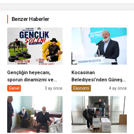
DOKUNUYORUZ”
Benzer Haberler
Gençliğin heyecanı,
Kocasinan
sporun dinamizmi ve
Belediyesi’nden Güneş
müziğin coşkusu
Enerjisi Hamlesi
Genel
3 ay önce
Ekonomi
4 ay önce
Kocasinan’da bir araya
geliyor!