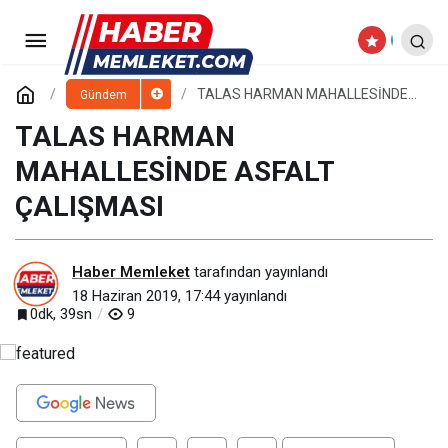
ULAŞIM PROJELERİ HIZ
KESMİYOR
Paylaş
Yorum Yap
TALAS HARMAN MAHALLESİNDE
Gündem
ASFALT ÇALIŞMASI
TALAS HARMAN
MAHALLESİNDE ASFALT
ÇALIŞMASI
Haber Memleket
tarafından yayınlandı
18 Haziran 2019, 17:44
yayınlandı
0dk, 39sn
9