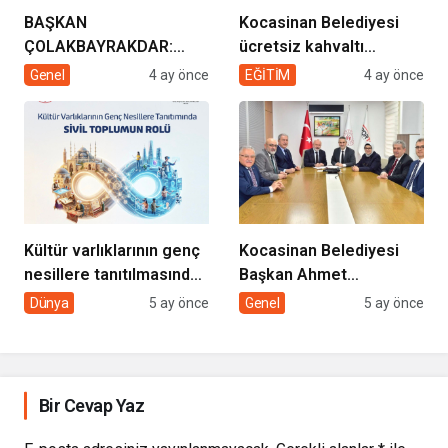
BAŞKAN
Kocasinan Belediyesi
ÇOLAKBAYRAKDAR:
ücretsiz kahvaltı
“EVDE SAĞLIK
desteği projesi
Genel
4 ay önce
EĞİTİM
4 ay önce
HİZMETİMİZLE DE
GÖNÜLLERE
DOKUNUYORUZ”
Kültür varlıklarının genç
Kocasinan Belediyesi
nesillere tanıtılmasında
Başkan Ahmet
sivil toplumun rolü
Çolakbayrakdar ile
Dünya
5 ay önce
Genel
5 ay önce
yeniliklere imza atıyor
Bir Cevap Yaz