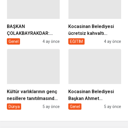
BAŞKAN
Kocasinan Belediyesi
ÇOLAKBAYRAKDAR:
ücretsiz kahvaltı
“EVDE SAĞLIK
desteği projesi
Genel
4 ay önce
EĞİTİM
4 ay önce
HİZMETİMİZLE DE
GÖNÜLLERE
DOKUNUYORUZ”
Kültür varlıklarının genç
Kocasinan Belediyesi
nesillere tanıtılmasında
Başkan Ahmet
sivil toplumun rolü
Çolakbayrakdar ile
Dünya
5 ay önce
Genel
5 ay önce
yeniliklere imza atıyor