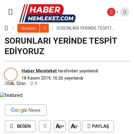
SORUNLARI YERİNDE TESPİT
EDİYORUZ
Paylaş
Yorum Yap
SORUNLARI YERİNDE TESPİT
Gündem
EDİYORUZ
SORUNLARI YERİNDE TESPİT
EDİYORUZ
Haber Memleket
tarafından yayınlandı
18 Kasım 2019, 16:26
yayınlandı
0dk, 52sn
1
BEĞEN
+
-
PAYLAŞ