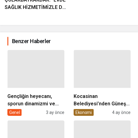
SAĞLIK HİZMETİMİZLE DE
GÖNÜLLERE
DOKUNUYORUZ”
Benzer Haberler
Gençliğin heyecanı,
Kocasinan
sporun dinamizmi ve
Belediyesi’nden Güneş
müziğin coşkusu
Enerjisi Hamlesi
Genel
3 ay önce
Ekonomi
4 ay önce
Kocasinan’da bir araya
geliyor!