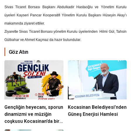
Sivas Ticaret Borsası Başkanı Abdulkadir Hastaoğlu ve Yönetim Kurulu
üyeleri Kayseri Pancar Kooperatifi Yönetim Kurulu Başkanı Hüseyin Akay’ı
makamında ziyaret ettiler.
Ziyarette Sivas Ticaret Borsası yönetim Kurulu üyelerinden Hilmi Gül, Tahsin
Gülbahar ve Ahmet Kaçmaz da hazır bulundular.
Göz Atın
Gençliğin heyecanı, sporun
Kocasinan Belediyesi’nden
dinamizmi ve müziğin
Güneş Enerjisi Hamlesi
coşkusu Kocasinan’da bir
araya geliyor!