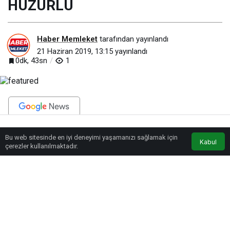
HUZURLU
Haber Memleket
tarafından yayınlandı
21 Haziran 2019, 13:15
yayınlandı
0dk, 43sn
1
BEĞEN
PAYLAŞ
Bu web sitesinde en iyi deneyimi yaşamanızı sağlamak için
Anasayfa
Akış
Eczaneler
Trafik
Kabul
çerezler kullanılmaktadır.
Geleceğin teminatı çocuklara verdiği değerle dikkat çeken Kocasinan
Belediyesi, ilçe genelinde yaptığı parklarla hem vatandaşların hem de
çocukların yüzünü güldürmeye devam ediyor. Bu çerçevede ilçede bulunan
parklara güvenlik kamerası yerleştirmeye başlayan Kocasinan Belediyesi,
çalışma sayesinde her gün binlerce insanın hoşça vakit geçirmek için