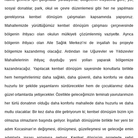
sosyal donatılar, park, okul ve çevre düzenlemesi gibi her ne yapılması
gerekiyorsa kentsel dönüşüm çalışmaları kapsamında yapıyoruz.
Mahallemizde yürüttüğümüz kentsel dönüşüm çalışması çerçevesinde
bölgenin ihtiyacı olan okulun mülkiyeti çözümlenmiş vaziyette. Ayrıca
bölgenin ihtiyacı olan Aile Sağlık Merkezi’ni de inşallah bu projeyle
bölgemize kazandırmış olacağız. Ardından ise Uğurevler ve Yıldızevler
Mahallelerinin ihtiyaç duyduğu yeni yolları yaparak bölgemize
kazandıracağız. Yapılacak kentsel dönüşüm sayesinde konutlarla birlikte
hem hemşehrilerimiz daha sağlıklı, daha güvenli, daha konforlu ve daha
huzurlu bir şekilde yaşamlarını sürdürecekler hem de çocuklarımız daha
güzel ortamlarda yetişecekler. Özellikle geleceğimizin teminatı yavrularımızın
her türlü donatının olduğu daha konforlu mahallede daha huzurlu ve daha
mutlu olacaklar. Bir kez daha dile getiriyorum ki; kentsel dönüşüm bizim için
olmazsa olmazların başında geliyor. İnşallah dönüşümle birlikte her yeni bir
adım Kocasinan’ın değişmesi, dönüşmesi, güzelleşmesi ve geleceğe emin
adımlarla inşası anlamına geliyor. Kentsel dönüşüm projelerle şehri