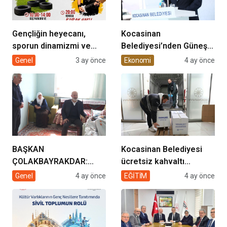
Gençliğin heyecanı,
Kocasinan
sporun dinamizmi ve
Belediyesi’nden Güneş
müziğin coşkusu
Enerjisi Hamlesi
Genel
3 ay önce
Ekonomi
4 ay önce
Kocasinan’da bir araya
geliyor!
BAŞKAN
Kocasinan Belediyesi
ÇOLAKBAYRAKDAR:
ücretsiz kahvaltı
“EVDE SAĞLIK
desteği projesi
Genel
4 ay önce
EĞİTİM
4 ay önce
HİZMETİMİZLE DE
GÖNÜLLERE
DOKUNUYORUZ”