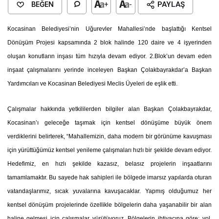
BEĞEN
+
-
PAYLAŞ
Kocasinan Belediyesi’nin Uğurevler Mahallesi’nde başlattığı Kentsel
Dönüşüm Projesi kapsamında 2 blok halinde 120 daire ve 4 işyerinden
oluşan konutların inşası tüm hızıyla devam ediyor. 2.Blok’un devam eden
inşaat çalışmalarını yerinde inceleyen Başkan Çolakbayrakdar’a Başkan
Yardımcıları ve Kocasinan Belediyesi Meclis Üyeleri de eşlik etti.
Çalışmalar hakkında yetkililerden bilgiler alan Başkan Çolakbayrakdar,
Kocasinan’ı geleceğe taşımak için kentsel dönüşüme büyük önem
verdiklerini belirterek, “Mahallemizin, daha modern bir görünüme kavuşması
için yürüttüğümüz kentsel yenileme çalışmaları hızlı bir şekilde devam ediyor.
Hedefimiz, en hızlı şekilde kazasız, belasız projelerin inşaatlarını
tamamlamaktır. Bu sayede hak sahipleri ile bölgede imarsız yapılarda oturan
vatandaşlarımız, sıcak yuvalarına kavuşacaklar. Yapmış olduğumuz her
kentsel dönüşüm projelerinde özellikle bölgelerin daha yaşanabilir bir alan
haline gelmesi için çalışmalar yürütüyoruz. Bölgelerin ihtiyacına göre; yol,