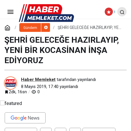
ŞEHRİ GELECEĞE HAZIRLAYIP,
YENİ BİR KOCASİNAN İNŞA EDİYORUZ
Yorum Yap
ŞEHRİ GELECEĞE HAZIRLAYIP, YENİ
Gündem
BİR KOCASİNAN İNŞA EDİYORUZ
ŞEHRİ GELECEĞE HAZIRLAYIP,
YENİ BİR KOCASİNAN İNŞA
EDİYORUZ
Haber Memleket
tarafından yayınlandı
8 Mayıs 2019, 17:40
yayınlandı
2dk, 16sn
0