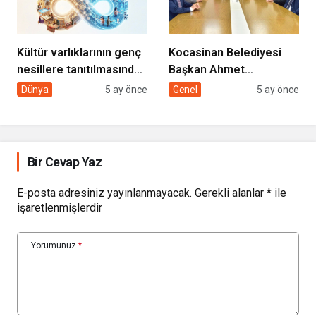
Kültür varlıklarının genç
Kocasinan Belediyesi
nesillere tanıtılmasında
Başkan Ahmet
sivil toplumun rolü
Çolakbayrakdar ile
Dünya
5 ay önce
Genel
5 ay önce
yeniliklere imza atıyor
Bir Cevap Yaz
E-posta adresiniz yayınlanmayacak.
Gerekli alanlar
*
ile
işaretlenmişlerdir
Yorumunuz
*