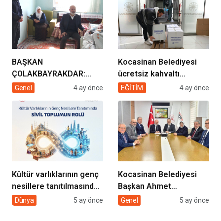
BAŞKAN
Kocasinan Belediyesi
ÇOLAKBAYRAKDAR:
ücretsiz kahvaltı
“EVDE SAĞLIK
desteği projesi
Genel
4 ay önce
EĞİTİM
4 ay önce
HİZMETİMİZLE DE
GÖNÜLLERE
DOKUNUYORUZ”
Kültür varlıklarının genç
Kocasinan Belediyesi
nesillere tanıtılmasında
Başkan Ahmet
sivil toplumun rolü
Çolakbayrakdar ile
Dünya
5 ay önce
Genel
5 ay önce
yeniliklere imza atıyor