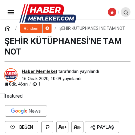
SAĞLIK TURİZMİ İÇİN ÖNEMLİ
ADIM
Paylaş
Yorum Yap
ŞEHİR KÜTÜPHANESİ’NE TAM NOT
Gündem
ŞEHİR KÜTÜPHANESİ’NE TAM
NOT
Haber Memleket
tarafından yayınlandı
16 Ocak 2020, 10:09
yayınlandı
0dk, 46sn
1
BEĞEN
+
-
PAYLAŞ