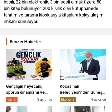
basılı, 22 bin elektronik, 3 bin sesli olmak üzere 50
bin kitap bulunuyor. 200 kişilik olan kütüphanede
tanıtım ve tarama kiosklarıyla kitaplara kolay ulaşım
imkanı sunuluyor.
Benzer Haberler
Gençliğin heyecanı,
Kocasinan
sporun dinamizmi ve
Belediyesi’nden Güneş
müziğin coşkusu
Enerjisi Hamlesi
Genel
3 ay önce
Ekonomi
4 ay önce
Kocasinan’da bir araya
geliyor!