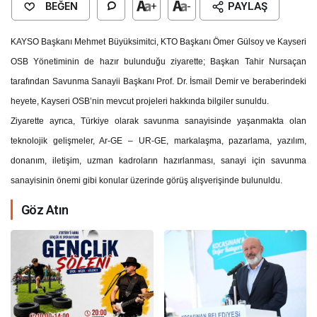
BEĞEN
+
-
PAYLAŞ
KAYSO Başkanı Mehmet Büyüksimitci, KTO Başkanı Ömer Gülsoy ve Kayseri
OSB Yönetiminin de hazır bulunduğu ziyarette; Başkan Tahir Nursaçan
tarafından Savunma Sanayii Başkanı Prof. Dr. İsmail Demir ve beraberindeki
heyete, Kayseri OSB’nin mevcut projeleri hakkında bilgiler sunuldu.
Ziyarette ayrıca, Türkiye olarak savunma sanayisinde yaşanmakta olan
teknolojik gelişmeler,
Ar-GE – UR-GE
, markalaşma, pazarlama, yazılım,
donanım, iletişim, uzman kadroların hazırlanması, sanayi için savunma
sanayisinin önemi gibi konular üzerinde görüş alışverişinde bulunuldu.
Göz Atın