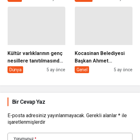
HİZMETİMİZLE DE
GÖNÜLLERE
DOKUNUYORUZ”
Kültür varlıklarının genç
Kocasinan Belediyesi
nesillere tanıtılmasında
Başkan Ahmet
sivil toplumun rolü
Çolakbayrakdar ile
Dünya
5 ay önce
Genel
5 ay önce
yeniliklere imza atıyor
Bir Cevap Yaz
E-posta adresiniz yayınlanmayacak.
Gerekli alanlar
*
ile
işaretlenmişlerdir
Yorumunuz
*