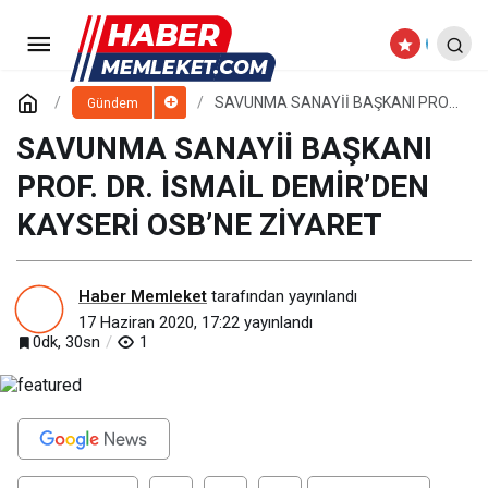
SAVUNMA SANAYİİ BAŞKANI
PROF. DR. İSMAİL DEMİR’DEN KAYSERİ
Paylaş
Yorum Yap
SAVUNMA SANAYİİ BAŞKANI PROF.
Gündem
DR. İSMAİL DEMİR’DEN KAYSERİ
OSB’NE ZİYARET
SAVUNMA SANAYİİ BAŞKANI
OSB’NE ZİYARET
PROF. DR. İSMAİL DEMİR’DEN
KAYSERİ OSB’NE ZİYARET
Haber Memleket
tarafından yayınlandı
17 Haziran 2020, 17:22
yayınlandı
0dk, 30sn
1