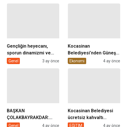
Gençliğin heyecanı,
Kocasinan
sporun dinamizmi ve
Belediyesi’nden Güneş
müziğin coşkusu
Enerjisi Hamlesi
Genel
3 ay önce
Ekonomi
4 ay önce
Kocasinan’da bir araya
geliyor!
BAŞKAN
Kocasinan Belediyesi
ÇOLAKBAYRAKDAR:
ücretsiz kahvaltı
“EVDE SAĞLIK
desteği projesi
Genel
4 ay önce
EĞİTİM
4 ay önce