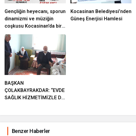
Gençliğin heyecanı, sporun
Kocasinan Belediyesi’nden
dinamizmi ve müziğin
Güneş Enerjisi Hamlesi
coşkusu Kocasinan’da bir
araya geliyor!
BAŞKAN
ÇOLAKBAYRAKDAR: “EVDE
SAĞLIK HİZMETİMİZLE DE
GÖNÜLLERE
DOKUNUYORUZ”
Benzer Haberler