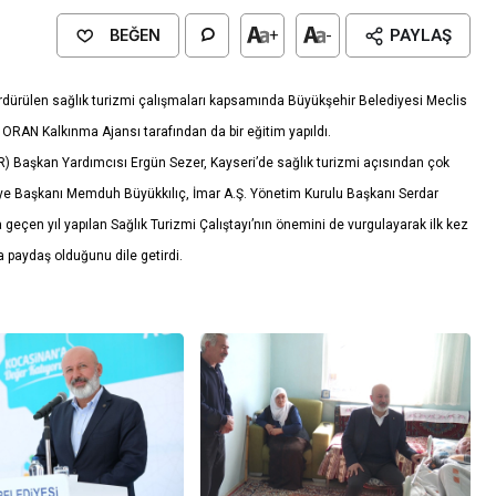
BEĞEN
+
-
PAYLAŞ
ürdürülen sağlık turizmi çalışmaları kapsamında Büyükşehir Belediyesi Meclis
a ORAN Kalkınma Ajansı tarafından da bir eğitim yapıldı.
) Başkan Yardımcısı Ergün Sezer, Kayseri’de sağlık turizmi açısından çok
diye Başkanı Memduh Büyükkılıç, İmar A.Ş. Yönetim Kurulu Başkanı Serdar
geçen yıl yapılan Sağlık Turizmi Çalıştayı’nın önemini de vurgulayarak ilk kez
ya paydaş olduğunu dile getirdi.
Genel
EĞİTİM
casinan Belediyesi
Kültürel Mirasın Genç Nesillere
Tanıtımında Sivil Toplumun Etkis