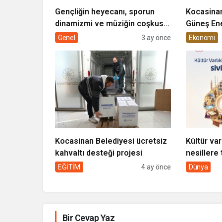
Gençliğin heyecanı, sporun
Kocasinan
dinamizmi ve müziğin coşkusu
Güneş Ene
Kocasinan’da bir araya geliyor!
Genel
3 ay önce
Ekonomi
Kocasinan Belediyesi ücretsiz
Kültür var
kahvaltı desteği projesi
nesillere 
toplumun 
EĞİTİM
4 ay önce
Dünya
Bir Cevap Yaz