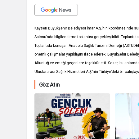
Kayseri Büyükşehir Belediyesi İmar A.Ş.’nin koordinesinde s
Salonu’nda bilgilendirme toplantısı gerçekleştirildi. Toplantıd
Toplantıda konuşan Anadolu Sağlık Turizmi Derneği (ASTUDER
önemli çalışmalar yapıldığını ifade ederek, Büyükşehir Bele
Altuntuğ ve emeği geçenlere teşekkür etti. Sezer, bu anlamda 
Uluslararası Sağlık Hizmetleri A.Ş.’nin Türkiye’deki bir çalışta
Göz Atın
İhale ilanı Ko