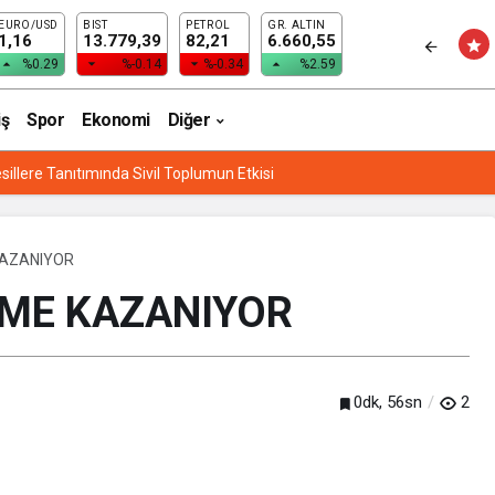
EURO/USD
BIST
PETROL
GR. ALTIN
1,16
13.779,39
82,21
6.660,55
%0.29
%-0.14
%-0.34
%2.59
iş
Spor
Ekonomi
Diğer
sillere Tanıtımında Sivil Toplumun Etkisi
KAZANIYOR
VME KAZANIYOR
0dk, 56sn
2