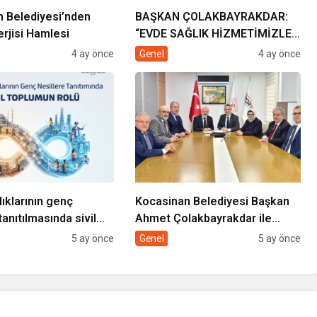
 Belediyesi’nden
BAŞKAN ÇOLAKBAYRAKDAR:
rjisi Hamlesi
“EVDE SAĞLIK HİZMETİMİZLE
DE GÖNÜLLERE
4 ay önce
Genel
4 ay önce
DOKUNUYORUZ”
lıklarının genç
Kocasinan Belediyesi Başkan
tanıtılmasında sivil
Ahmet Çolakbayrakdar ile
rolü
yeniliklere imza atıyor
5 ay önce
Genel
5 ay önce