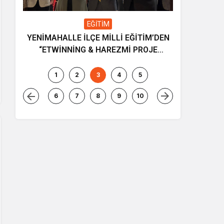
EĞİTİM
YENİMAHALLE İLÇE MİLLİ EĞİTİM’DEN
Gençliğin
“ETWİNNİNG & HAREZMİ PROJE
ve müziği
ŞENLİĞİ”
1
2
3
4
5
6
7
8
9
10