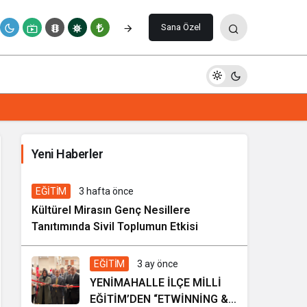
Yorum Yap
Sana Özel
İhale ilanı Kocasinan Belediyesi
Yeni Haberler
1 hafta önce
Genel
EĞİTİM
3 hafta önce
Kültürel Mirasın Genç Nesillere
Tanıtımında Sivil Toplumun Etkisi
EĞİTİM
3 ay önce
YENİMAHALLE İLÇE MİLLİ
EĞİTİM’DEN “ETWİNNİNG &