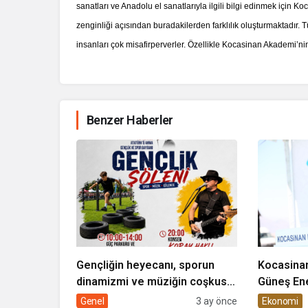
sanatları ve Anadolu el sanatlarıyla ilgili bilgi edinmek için 
zenginliği açısından buradakilerden farklılık oluşturmaktadı
insanları çok misafirperverler. Özellikle Kocasinan Akademi’nin
Benzer Haberler
Gençliğin heyecanı, sporun
Kocasinan
dinamizmi ve müziğin coşkusu
Güneş Ene
Kocasinan’da bir araya geliyor!
Genel
3 ay önce
Ekonomi