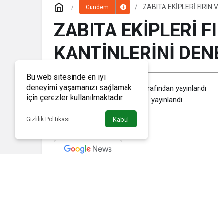
ZABITA EKİPLERİ FIRIN
Gündem
ZABITA EKİPLERİ F
KANTİNLERİNİ DEN
Bu web sitesinde en iyi
deneyimi yaşamanızı sağlamak
Haber Memleket
tarafından yayınlandı
için çerezler kullanılmaktadır.
28 Kasım 2019, 15:01
yayınlandı
Gizlilik Politikası
Kabul
Toplum sağlığının korunması amacıyla Hacılar Belediyesi Zabıta Müd
kapsamında, ilçe genelindeki fırın, unlu mamuller ve okul kantinleri
Zabıta ekiplerince yapılan denetimde, işyerlerinin genel temizliği, e