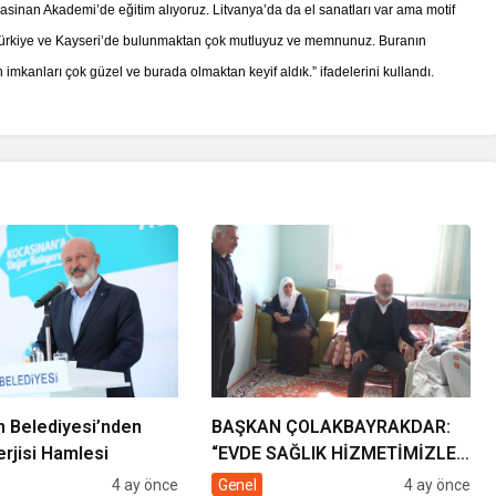
Kocasinan Akademi’de eğitim alıyoruz. Litvanya’da da el sanatları var ama motif
r. Türkiye ve Kayseri’de bulunmaktan çok mutluyuz ve memnunuz. Buranın
 imkanları çok güzel ve burada olmaktan keyif aldık.” ifadelerini kullandı.
 Belediyesi’nden
BAŞKAN ÇOLAKBAYRAKDAR:
rjisi Hamlesi
“EVDE SAĞLIK HİZMETİMİZLE
DE GÖNÜLLERE
4 ay önce
Genel
4 ay önce