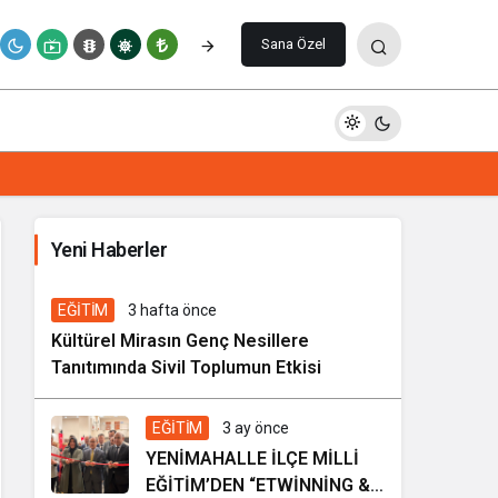
Paylaş
Yorum Yap
Sana Özel
İhale ilanı Kocasinan Belediyesi
Yeni Haberler
6 gün önce
Genel
EĞİTİM
3 hafta önce
Kültürel Mirasın Genç Nesillere
Tanıtımında Sivil Toplumun Etkisi
EĞİTİM
3 ay önce
YENİMAHALLE İLÇE MİLLİ
EĞİTİM’DEN “ETWİNNİNG &