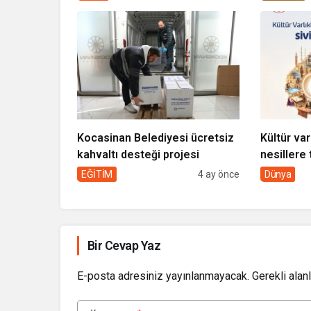
Kocasinan Belediyesi ücretsiz
Kültür var
kahvaltı desteği projesi
nesillere 
toplumun 
EĞİTİM
4 ay önce
Dünya
Bir Cevap Yaz
E-posta adresiniz yayınlanmayacak.
Gerekli alan