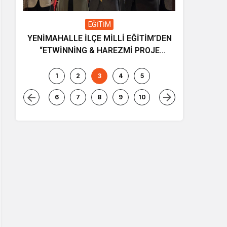
EĞİTİM
YENİMAHALLE İLÇE MİLLİ EĞİTİM’DEN
Gençliğin
“ETWİNNİNG & HAREZMİ PROJE
ve müziği
ŞENLİĞİ”
1
2
3
4
5
6
7
8
9
10