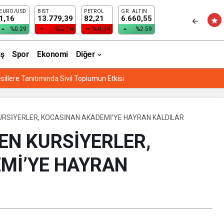
EURO/USD
BIST
PETROL
GR. ALTIN
TİNLERİNİ DENETLEDİ
1,16
13.779,39
82,21
6.660,55
%0.29
%-0.14
%-0.34
%2.59
iş
Spor
Ekonomi
Diğer
sillere Tanıtımında Sivil Toplumun Etkisi
URSİYERLER, KOCASİNAN AKADEMİ’YE HAYRAN KALDILAR
EN KURSİYERLER,
Mİ’YE HAYRAN