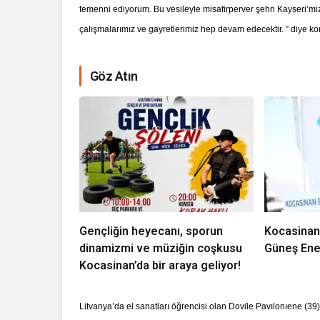
temenni ediyorum. Bu vesileyle misafirperver şehri Kayseri’miz
çalışmalarımız ve gayretlerimiz hep devam edecektir. ” diye ko
Göz Atın
Gençliğin heyecanı, sporun
Kocasinan
dinamizmi ve müziğin coşkusu
Güneş Ener
Kocasinan’da bir araya geliyor!
Litvanya’da el sanatları öğrencisi olan Dovile Pavılonıene (39)