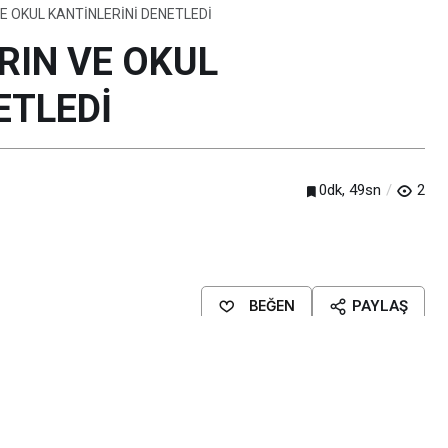
 VE OKUL KANTİNLERİNİ DENETLEDİ
IRIN VE OKUL
ETLEDİ
0dk, 49sn
2
BEĞEN
PAYLAŞ
ürlüğü ekipleri tarafından belirli periyotlarda yapılan gıda denetimleri
 denetlendi.
kmek ve pide gramajları, çalışanların hijyen durumu, ürünlerin etiketleri, üretim