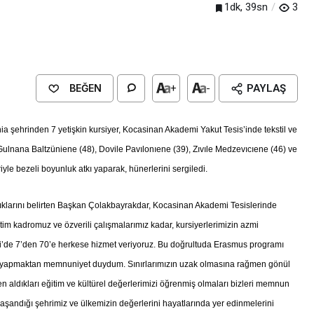
1dk, 39sn
3
BEĞEN
+
-
PAYLAŞ
 şehrinden 7 yetişkin kursiyer, Kocasinan Akademi Yakut Tesis’inde tekstil ve
. Gulnana Baltzüniene (48), Dovile Pavılonıene (39), Zıvıle Medzevıcıene (46) ve
iyle bezeli boyunluk atkı yaparak, hünerlerini sergiledi.
tıklarını belirten Başkan Çolakbayrakdar, Kocasinan Akademi Tesislerinde
ğitim kadromuz ve özverili çalışmalarımız kadar, kursiyerlerimizin azmi
Genel
EĞİTİM
’de 7’den 70’e herkese hizmet veriyoruz. Bu doğrultuda Erasmus programı
casinan Belediyesi
Kültürel Mirasın Genç Nesillere
iği yapmaktan memnuniyet duydum. Sınırlarımızın uzak olmasına rağmen gönül
Tanıtımında Sivil Toplumun Etkis
en aldıkları eğitim ve kültürel değerlerimizi öğrenmiş olmaları bizleri memnun
yaşandığı şehrimiz ve ülkemizin değerlerini hayatlarında yer edinmelerini