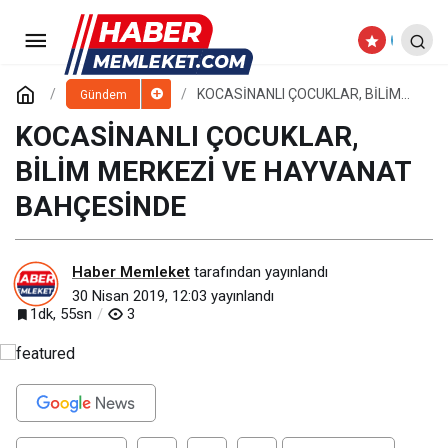
KAYSERİ ŞEKER’DEN SİVAS-
GEMEREK’DE TARLA GÜNÜ ETKİNLİĞİ
Paylaş
Yorum Yap
KOCASİNANLI ÇOCUKLAR, BİLİM
Gündem
MERKEZİ VE HAYVANAT
BAHÇESİNDE
KOCASİNANLI ÇOCUKLAR,
BİLİM MERKEZİ VE HAYVANAT
BAHÇESİNDE
Haber Memleket
tarafından yayınlandı
30 Nisan 2019, 12:03
yayınlandı
1dk, 55sn
3