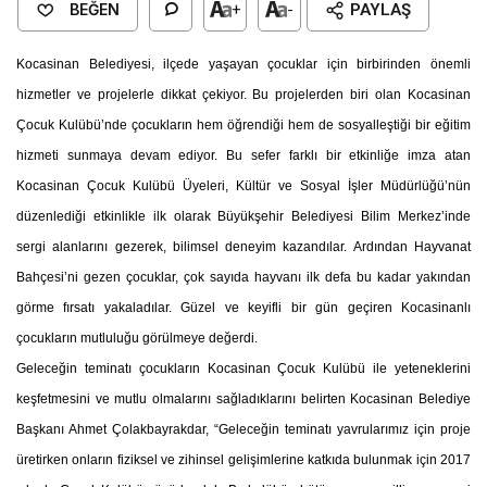
BEĞEN
+
-
PAYLAŞ
Kocasinan Belediyesi, ilçede yaşayan çocuklar için birbirinden önemli
hizmetler ve projelerle dikkat çekiyor. Bu projelerden biri olan Kocasinan
Çocuk Kulübü’nde çocukların hem öğrendiği hem de sosyalleştiği bir eğitim
hizmeti sunmaya devam ediyor. Bu sefer farklı bir etkinliğe imza atan
Kocasinan Çocuk Kulübü Üyeleri, Kültür ve Sosyal İşler Müdürlüğü’nün
düzenlediği etkinlikle ilk olarak Büyükşehir Belediyesi Bilim Merkez’inde
sergi alanlarını gezerek, bilimsel deneyim kazandılar. Ardından Hayvanat
Bahçesi’ni gezen çocuklar, çok sayıda hayvanı ilk defa bu kadar yakından
görme fırsatı yakaladılar. Güzel ve keyifli bir gün geçiren Kocasinanlı
çocukların mutluluğu görülmeye değerdi.
Geleceğin teminatı çocukların Kocasinan Çocuk Kulübü ile yeteneklerini
keşfetmesini ve mutlu olmalarını sağladıklarını belirten Kocasinan Belediye
Başkanı Ahmet Çolakbayrakdar, “Geleceğin teminatı yavrularımız için proje
üretirken onların fiziksel ve zihinsel gelişimlerine katkıda bulunmak için 2017