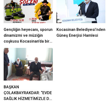
Gençliğin heyecanı, sporun
Kocasinan Belediyesi’nden
dinamizmi ve müziğin
Güneş Enerjisi Hamlesi
coşkusu Kocasinan’da bir
araya geliyor!
BAŞKAN
ÇOLAKBAYRAKDAR: “EVDE
SAĞLIK HİZMETİMİZLE DE
GÖNÜLLERE