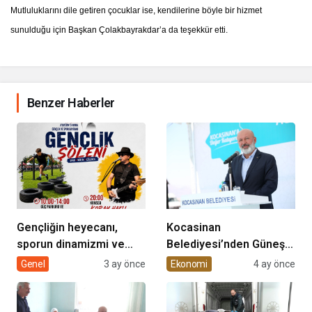
DOKUNUYORUZ”
Mutluluklarını dile getiren çocuklar ise, kendilerine böyle bir hizmet
sunulduğu için Başkan Çolakbayrakdar’a da teşekkür etti.
Benzer Haberler
Gençliğin heyecanı,
Kocasinan
sporun dinamizmi ve
Belediyesi’nden Güneş
müziğin coşkusu
Enerjisi Hamlesi
Genel
3 ay önce
Ekonomi
4 ay önce
Kocasinan’da bir araya
geliyor!