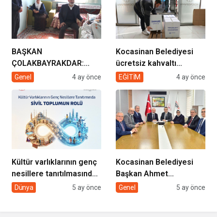
BAŞKAN
Kocasinan Belediyesi
ÇOLAKBAYRAKDAR:
ücretsiz kahvaltı
“EVDE SAĞLIK
desteği projesi
Genel
4 ay önce
EĞİTİM
4 ay önce
HİZMETİMİZLE DE
GÖNÜLLERE
DOKUNUYORUZ”
Kültür varlıklarının genç
Kocasinan Belediyesi
nesillere tanıtılmasında
Başkan Ahmet
sivil toplumun rolü
Çolakbayrakdar ile
Dünya
5 ay önce
Genel
5 ay önce
yeniliklere imza atıyor