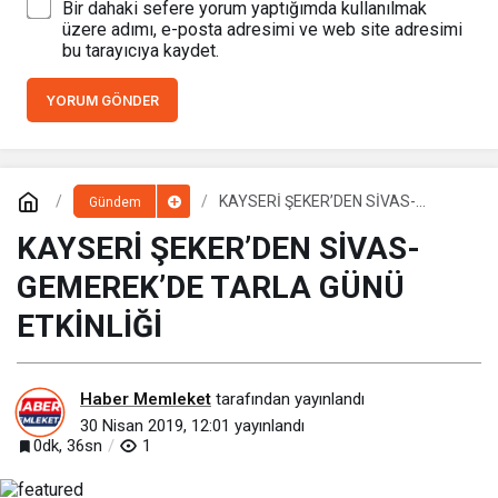
Bir dahaki sefere yorum yaptığımda kullanılmak
üzere adımı, e-posta adresimi ve web site adresimi
bu tarayıcıya kaydet.
YORUM GÖNDER
KAYSERİ ŞEKER’DEN SİVAS-
Gündem
GEMEREK’DE TARLA GÜNÜ
ETKİNLİĞİ
KAYSERİ ŞEKER’DEN SİVAS-
GEMEREK’DE TARLA GÜNÜ
ETKİNLİĞİ
Haber Memleket
tarafından yayınlandı
30 Nisan 2019, 12:01
yayınlandı
0dk, 36sn
1