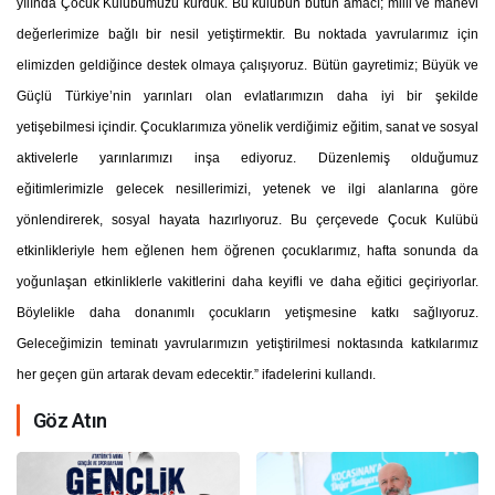
yılında Çocuk Kulübümüzü kurduk. Bu kulübün bütün amacı; milli ve manevi
değerlerimize bağlı bir nesil yetiştirmektir. Bu noktada yavrularımız için
elimizden geldiğince destek olmaya çalışıyoruz. Bütün gayretimiz; Büyük ve
Güçlü Türkiye’nin yarınları olan evlatlarımızın daha iyi bir şekilde
yetişebilmesi içindir. Çocuklarımıza yönelik verdiğimiz eğitim, sanat ve sosyal
aktivelerle yarınlarımızı inşa ediyoruz. Düzenlemiş olduğumuz
eğitimlerimizle gelecek nesillerimizi, yetenek ve ilgi alanlarına göre
yönlendirerek, sosyal hayata hazırlıyoruz. Bu çerçevede Çocuk Kulübü
etkinlikleriyle hem eğlenen hem öğrenen çocuklarımız, hafta sonunda da
yoğunlaşan etkinliklerle vakitlerini daha keyifli ve daha eğitici geçiriyorlar.
Böylelikle daha donanımlı çocukların yetişmesine katkı sağlıyoruz.
Geleceğimizin teminatı yavrularımızın yetiştirilmesi noktasında katkılarımız
her geçen gün artarak devam edecektir.” ifadelerini kullandı.
Göz Atın