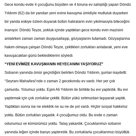
Gece kondu evde 4 çocuğunu büyüten ve 4 toruna ev sahipliği yapan Döndü
Yıldırım (62) da bir yandan yeni evine kavuşma ümidiyle mutluluk duyarken
bir yanda eskiye özlem duyarak bütün hatıraların evin yıkılmasıyla biteceğini
inanıyor. Döndü Teyze, yokluk içinde yaptıkları gece kondu evin mazisini
anlatırken zaman zaman duygusallaşıp, gözyaşlarını tutamadı. Gözyaşlarına
hakım olmaya çalışan Döndü Teyze, çektikleri zorlukları anlatarak, yeni eve
kavuşacakları günü beklediklerini söyledi.
“YENİ EVİMİZE KAVUŞMANIN HEYECANINI YAŞIYORUZ”
Sobanın yanında ömür geçirdiğini belirten Döndü Yıldırım, şunları kaydetti:
“Seyranı Mahallesi’nde o zaman 2 gecekondu ev vardı. Her yer çok
çamurdu. Yolumuz yoktu. Eşim Ali Yıldırım ile birlikte bu evi yaptırdık. Bu evi
yaptırmak için çok zorluklar çektik. Bütün yükü sırtımızdan taşıyarak yaptık.
Yaptıktan sonra ise ne elektrik ne su ne de yol vardı. Hiçbir sosyal hakkımız
yoktu. Bütün zorlukları yaşadık. 4 çocuğumuz oldu. Bu evde o zaman
odunumuz ve kömürümüz yoktu. Talaş yakardık. Çocuklarımızı sobanın
yanında leğen içinde banyo yaptırırdık. Bu zorluklarla çocuklarımızı büyüttük.