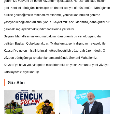
şehrimize yepyeni bir bölge kazandırmış olacağız. Her zaman ifade ettiğim
gibi ‘Kentsel dönüşüm, bizim için en önemli sosyal dönüşümdür’. Dönüşümle
birlikte geleceğimizin teminatı evlatlarımız, yeni ve konforlu bir şehirde
yaşayabileceği alanları sunuyoruz. Gayretimiz, çocuklarımıza, daha güzel bir
gelecek sağlayabilmek içindir” ifadelerine yer verdi.
Seyrani Mahallesi’nin konumu bakımından önemli bir yer olduğunu da
belirten Başkan Çolakbayrakdar; “Mahallemiz, şehir dışından havayolu ile
Kayseri’ye gelen misafirlerimizin görebileceği bir güzergah üzerindedir. O
yüzden dönüşüm çalışmaları tamamlandığında Seyrani Mahallemiz,
Kayseri’ye hava yoluyla gelen misafirlerimizi en yakın zamanda yeni yüzüyle
karşılayacak” diye konuştu.
Göz Atın