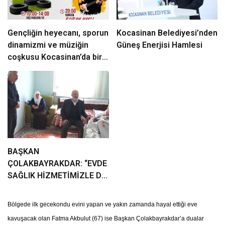
Gençliğin heyecanı, sporun
Kocasinan Belediyesi’nden
dinamizmi ve müziğin
Güneş Enerjisi Hamlesi
coşkusu Kocasinan’da bir
araya geliyor!
BAŞKAN
ÇOLAKBAYRAKDAR: “EVDE
SAĞLIK HİZMETİMİZLE DE
GÖNÜLLERE
DOKUNUYORUZ”
Bölgede ilk gecekondu evini yapan ve yakın zamanda hayal ettiği eve
kavuşacak olan Fatma Akbulut (67) ise Başkan Çolakbayrakdar’a dualar