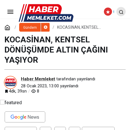
BÜYÜKŞEHİR’DEN KIŞ BİLİM
KAMPI
Paylaş
Yorum Yap
KOCASİNAN, KENTSEL
Gündem
DÖNÜŞÜMDE ALTIN ÇAĞINI
YAŞIYOR
KOCASİNAN, KENTSEL
DÖNÜŞÜMDE ALTIN ÇAĞINI
YAŞIYOR
Haber Memleket
tarafından yayınlandı
28 Ocak 2023, 13:00
yayınlandı
4dk, 39sn
8