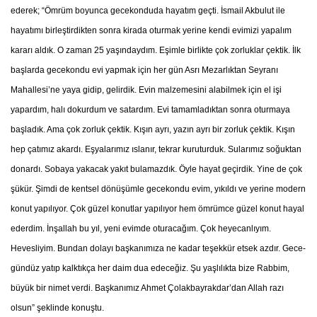
ederek; “Ömrüm boyunca gecekonduda hayatım geçti. İsmail Akbulut ile
hayatımı birleştirdikten sonra kirada oturmak yerine kendi evimizi yapalım
kararı aldık. O zaman 25 yaşındaydım. Eşimle birlikte çok zorluklar çektik. İlk
başlarda gecekondu evi yapmak için her gün Asrı Mezarlıktan Seyranı
Mahallesi’ne yaya gidip, gelirdik. Evin malzemesini alabilmek için el işi
yapardım, halı dokurdum ve satardım. Evi tamamladıktan sonra oturmaya
başladık. Ama çok zorluk çektik. Kışın ayrı, yazın ayrı bir zorluk çektik. Kışın
hep çatımız akardı. Eşyalarımız ıslanır, tekrar kuruturduk. Sularımız soğuktan
donardı. Sobaya yakacak yakıt bulamazdık. Öyle hayat geçirdik. Yine de çok
şükür. Şimdi de kentsel dönüşümle gecekondu evim, yıkıldı ve yerine modern
konut yapılıyor. Çok güzel konutlar yapılıyor hem ömrümce güzel konut hayal
ederdim. İnşallah bu yıl, yeni evimde oturacağım. Çok heyecanlıyım.
Hevesliyim. Bundan dolayı başkanımıza ne kadar teşekkür etsek azdır. Gece-
gündüz yatıp kalktıkça her daim dua edeceğiz. Şu yaşlılıkta bize Rabbim,
büyük bir nimet verdi. Başkanımız Ahmet Çolakbayrakdar’dan Allah razı
olsun” şeklinde konuştu.