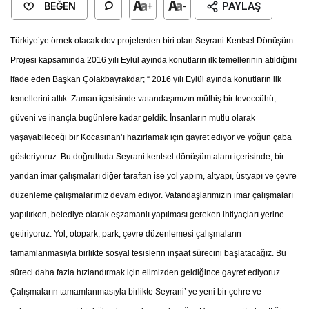
BEĞEN
+
-
PAYLAŞ
Türkiye’ye örnek olacak dev projelerden biri olan Seyrani Kentsel Dönüşüm
Projesi kapsamında 2016 yılı Eylül ayında konutların ilk temellerinin atıldığını
ifade eden Başkan Çolakbayrakdar; “ 2016 yılı Eylül ayında konutların ilk
temellerini attık. Zaman içerisinde vatandaşımızın müthiş bir teveccühü,
güveni ve inançla bugünlere kadar geldik. İnsanların mutlu olarak
yaşayabileceği bir Kocasinan’ı hazırlamak için gayret ediyor ve yoğun çaba
gösteriyoruz. Bu doğrultuda Seyrani kentsel dönüşüm alanı içerisinde, bir
yandan imar çalışmaları diğer taraftan ise yol yapım, altyapı, üstyapı ve çevre
düzenleme çalışmalarımız devam ediyor. Vatandaşlarımızın imar çalışmaları
yapılırken, belediye olarak eşzamanlı yapılması gereken ihtiyaçları yerine
getiriyoruz. Yol, otopark, park, çevre düzenlemesi çalışmaların
tamamlanmasıyla birlikte sosyal tesislerin inşaat sürecini başlatacağız. Bu
süreci daha fazla hızlandırmak için elimizden geldiğince gayret ediyoruz.
Çalışmaların tamamlanmasıyla birlikte Seyrani’ ye yeni bir çehre ve