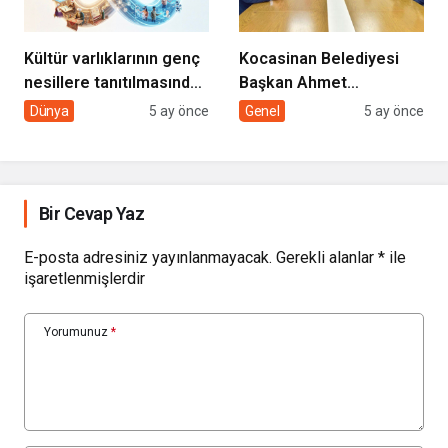
Kültür varlıklarının genç
Kocasinan Belediyesi
nesillere tanıtılmasında
Başkan Ahmet
sivil toplumun rolü
Çolakbayrakdar ile
Dünya
5 ay önce
Genel
5 ay önce
yeniliklere imza atıyor
Bir Cevap Yaz
E-posta adresiniz yayınlanmayacak.
Gerekli alanlar
*
ile
işaretlenmişlerdir
Yorumunuz
*