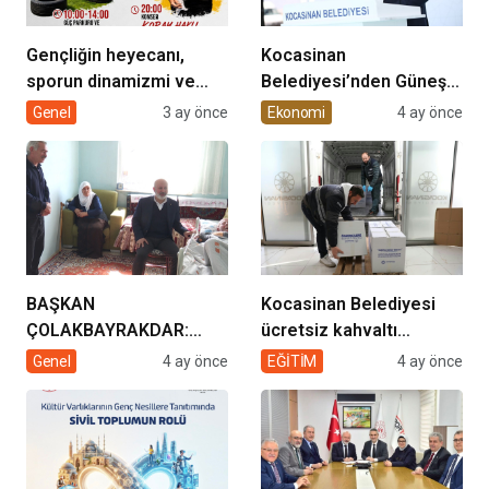
Gençliğin heyecanı,
Kocasinan
sporun dinamizmi ve
Belediyesi’nden Güneş
müziğin coşkusu
Enerjisi Hamlesi
Genel
3 ay önce
Ekonomi
4 ay önce
Kocasinan’da bir araya
geliyor!
BAŞKAN
Kocasinan Belediyesi
ÇOLAKBAYRAKDAR:
ücretsiz kahvaltı
“EVDE SAĞLIK
desteği projesi
Genel
4 ay önce
EĞİTİM
4 ay önce
HİZMETİMİZLE DE
GÖNÜLLERE
DOKUNUYORUZ”