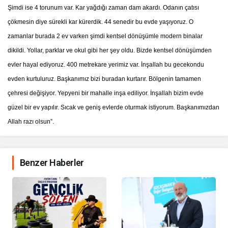
Şimdi ise 4 torunum var. Kar yağdığı zaman dam akardı. Odanın çatısı
çökmesin diye sürekli kar kürerdik. 44 senedir bu evde yaşıyoruz. O
zamanlar burada 2 ev varken şimdi kentsel dönüşümle modern binalar
dikildi. Yollar, parklar ve okul gibi her şey oldu. Bizde kentsel dönüşümden
evler hayal ediyoruz. 400 metrekare yerimiz var. İnşallah bu gecekondu
evden kurtuluruz. Başkanımız bizi buradan kurtarır. Bölgenin tamamen
çehresi değişiyor. Yepyeni bir mahalle inşa ediliyor. İnşallah bizim evde
güzel bir ev yapılır. Sıcak ve geniş evlerde oturmak istiyorum. Başkanımızdan
Allah razı olsun”.
Benzer Haberler