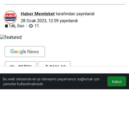
Haber Memleket
tarafından yayınlandı
28 Ocak 2023, 12:59
yayınlandı
1dk, 0sn
11
BEĞEN
PAYLAŞ
Bu web sitesinde en iyi deneyimi yaşamanızı sağlamak için
Anasayfa
Akış
Eczaneler
Trafik
Kabul
Kayseri Büyükşehir Belediyesi bünyesinde faaliyet gösteren Bilim
çerezler kullanılmaktadır.
Merkezi’nde bu kış, öğrenciler için hem eğlenceli hem de bilgili geçecek.
Kayseri Büyükşehir Belediyesi tarafından yaptırılan İç Anadolu Bölgesi’nin en
büyük sosyal yaşam merkezi olan Anadolu Harikalar Diyarı içerisinde faaliyet
gösteren Kayseri Bilim Merkezi’nde 4 dönemlik Kış Bilim Kampı
düzenlenecek.