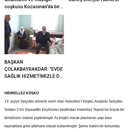
coşkusu Kocasinan’da bir
araya geliyor!
BAŞKAN
ÇOLAKBAYRAKDAR: “EVDE
SAĞLIK HİZMETİMİZLE DE
GÖNÜLLERE
DOKUNUYORUZ”
HIDIRELLEZ KÖŞKÜ
13. yüzyıl Selçuklu dönemi eseri olan Hıdırellez’i Köşkü, Anadolu Selçuklu
Sultanı 2’nci Gıyasettin Keyhüsrev tarafından Hıdırellez Tepesi’ne büyük bir
tümülüsün üstüne yaptırılmıştır. Av köşkü olarak planlanan yapı bazı
kaynaklara göre şifahane olarak kullanılmıştır. Şehre hakim bir konumda