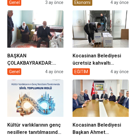
müziğin coşkusu
Enerjisi Hamlesi
Genel
3 ay önce
Ekonomi
4 ay önce
Kocasinan’da bir araya
geliyor!
BAŞKAN
Kocasinan Belediyesi
ÇOLAKBAYRAKDAR:
ücretsiz kahvaltı
“EVDE SAĞLIK
desteği projesi
Genel
4 ay önce
EĞİTİM
4 ay önce
HİZMETİMİZLE DE
GÖNÜLLERE
DOKUNUYORUZ”
Kültür varlıklarının genç
Kocasinan Belediyesi
nesillere tanıtılmasında
Başkan Ahmet