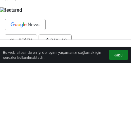
BEĞEN
PAYLAŞ
Bu web sitesinde en iyi deneyimi yaşamanızı sağlamak için
Anasayfa
Akış
Eczaneler
Trafik
Kabul
Salgının ilk günlerinden itibaren hummalı bir çalışma içerisine giren Talas
çerezler kullanılmaktadır.
Belediyesi, 20 bin hijyen çantası, 30 bin kitap, 7 bin 500 adet dezenfekte
paketi, 5 bin aromatik bitki seti ve 200 bin adet maske dağıtımı yaparak
virüse karşı her yönüyle etkin bir mücadele ortaya koydu.
Talas Belediye Başkanı Mustafa Yalçın’ın öngörüsüyle salgının hemen
ardından dezenfeksiyon ve hijyen çalışmalarına hız veren Talas Belediyesi,
otobüsler, ATM’ler, kart dolum noktaları, çocuk oyun alanları, sosyal tesisler,
kamu kurum ve kuruluşları ile camilerde periyodik olarak temizlik, hijyen ve
dezenfeksiyon işlemlerini yürüttü. Bu süreçte 2 bin 500 km uzunluğunda yol