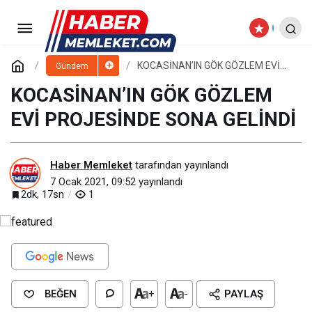
PANDEMİDE TALAS BELEDİYESİ
FARKI
Paylaş
Yorum Yap
KOCASİNAN’IN GÖK GÖZLEM EVİ
Gündem
PROJESİNDE SONA GELİNDİ
KOCASİNAN’IN GÖK GÖZLEM
EVİ PROJESİNDE SONA GELİNDİ
Haber Memleket
tarafından yayınlandı
7 Ocak 2021, 09:52
yayınlandı
2dk, 17sn
1
BEĞEN
+
-
PAYLAŞ