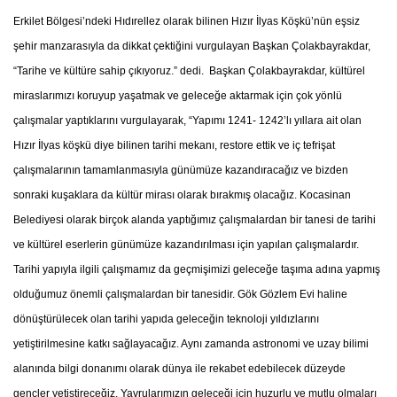
Erkilet Bölgesi’ndeki Hıdırellez olarak bilinen Hızır İlyas Köşkü’nün eşsiz
şehir manzarasıyla da dikkat çektiğini vurgulayan Başkan Çolakbayrakdar,
“Tarihe ve kültüre sahip çıkıyoruz.” dedi. Başkan Çolakbayrakdar, kültürel
miraslarımızı koruyup yaşatmak ve geleceğe aktarmak için çok yönlü
çalışmalar yaptıklarını vurgulayarak, “Yapımı 1241- 1242’lı yıllara ait olan
Hızır İlyas köşkü diye bilinen tarihi mekanı, restore ettik ve iç tefrişat
çalışmalarının tamamlanmasıyla günümüze kazandıracağız ve bizden
sonraki kuşaklara da kültür mirası olarak bırakmış olacağız. Kocasinan
Belediyesi olarak birçok alanda yaptığımız çalışmalardan bir tanesi de tarihi
ve kültürel eserlerin günümüze kazandırılması için yapılan çalışmalardır.
Tarihi yapıyla ilgili çalışmamız da geçmişimizi geleceğe taşıma adına yapmış
olduğumuz önemli çalışmalardan bir tanesidir. Gök Gözlem Evi haline
dönüştürülecek olan tarihi yapıda geleceğin teknoloji yıldızlarını
yetiştirilmesine katkı sağlayacağız. Aynı zamanda astronomi ve uzay bilimi
alanında bilgi donanımı olarak dünya ile rekabet edebilecek düzeyde
gençler yetiştireceğiz. Yavrularımızın geleceği için huzurlu ve mutlu olmaları