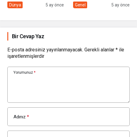
sivil toplumun rolü
Çolakbayrakdar ile
Dünya
5 ay önce
Genel
5 ay önce
yeniliklere imza atıyor
Bir Cevap Yaz
E-posta adresiniz yayınlanmayacak.
Gerekli alanlar
*
ile
işaretlenmişlerdir
Yorumunuz
*
Adınız
*