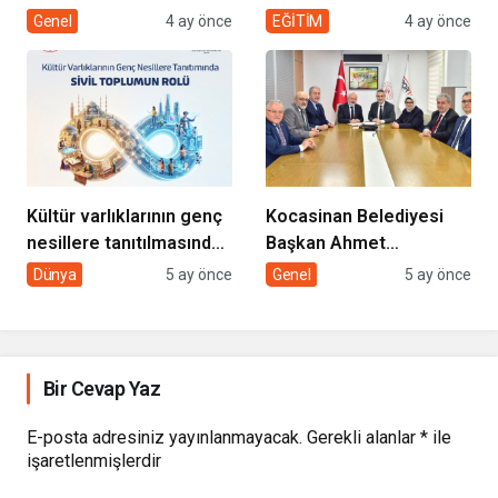
“EVDE SAĞLIK
desteği projesi
Genel
4 ay önce
EĞİTİM
4 ay önce
HİZMETİMİZLE DE
GÖNÜLLERE
DOKUNUYORUZ”
Kültür varlıklarının genç
Kocasinan Belediyesi
nesillere tanıtılmasında
Başkan Ahmet
sivil toplumun rolü
Çolakbayrakdar ile
Dünya
5 ay önce
Genel
5 ay önce
yeniliklere imza atıyor
Bir Cevap Yaz
E-posta adresiniz yayınlanmayacak.
Gerekli alanlar
*
ile
işaretlenmişlerdir