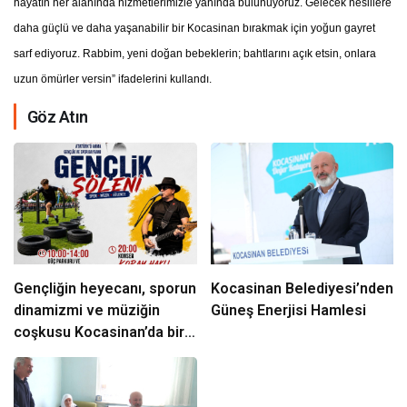
hayatın her alanında hizmetlerimizle yanında bulunuyoruz. Gelecek nesillere
daha güçlü ve daha yaşanabilir bir Kocasinan bırakmak için yoğun gayret
sarf ediyoruz. Rabbim, yeni doğan bebeklerin; bahtlarını açık etsin, onlara
uzun ömürler versin” ifadelerini kullandı.
Göz Atın
Gençliğin heyecanı, sporun
Kocasinan Belediyesi’nden
dinamizmi ve müziğin
Güneş Enerjisi Hamlesi
coşkusu Kocasinan’da bir
araya geliyor!