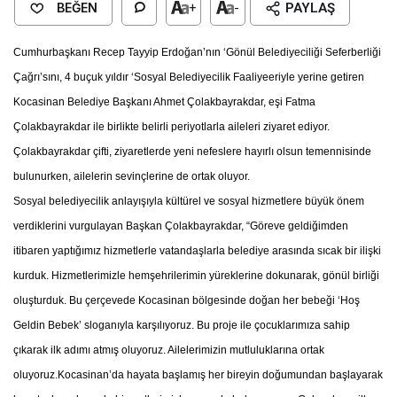
BEĞEN
+
-
PAYLAŞ
Cumhurbaşkanı Recep Tayyip Erdoğan’nın ‘Gönül Belediyeciliği Seferberliği
Çağrı’sını, 4 buçuk yıldır ‘Sosyal Belediyecilik Faaliyeeriyle yerine getiren
Kocasinan Belediye Başkanı Ahmet Çolakbayrakdar, eşi Fatma
Çolakbayrakdar ile birlikte belirli periyotlarla aileleri ziyaret ediyor.
Çolakbayrakdar çifti, ziyaretlerde yeni nefeslere hayırlı olsun temennisinde
bulunurken, ailelerin sevinçlerine de ortak oluyor.
Sosyal belediyecilik anlayışıyla kültürel ve sosyal hizmetlere büyük önem
verdiklerini vurgulayan Başkan Çolakbayrakdar, “Göreve geldiğimden
itibaren yaptığımız hizmetlerle vatandaşlarla belediye arasında sıcak bir ilişki
kurduk. Hizmetlerimizle hemşehrilerimin yüreklerine dokunarak, gönül birliği
oluşturduk. Bu çerçevede Kocasinan bölgesinde doğan her bebeği ‘Hoş
Geldin Bebek’ sloganıyla karşılıyoruz. Bu proje ile çocuklarımıza sahip
çıkarak ilk adımı atmış oluyoruz. Ailelerimizin mutluluklarına ortak
oluyoruz.Kocasinan’da hayata başlamış her bireyin doğumundan başlayarak