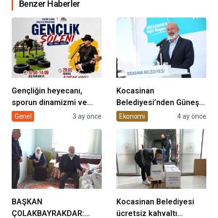
Benzer Haberler
Gençliğin heyecanı,
Kocasinan
sporun dinamizmi ve
Belediyesi’nden Güneş
müziğin coşkusu
Enerjisi Hamlesi
Genel
3 ay önce
Ekonomi
4 ay önce
Kocasinan’da bir araya
geliyor!
BAŞKAN
Kocasinan Belediyesi
ÇOLAKBAYRAKDAR:
ücretsiz kahvaltı