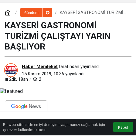
KAYSERİ GASTRONOMİ TURİZMİ
Gündem
ÇALIŞTAYI YARIN BAŞLIYOR
KAYSERİ GASTRONOMİ
TURİZMİ ÇALIŞTAYI YARIN
BAŞLIYOR
Haber Memleket
tarafından yayınlandı
15 Kasım 2019, 10:36
yayınlandı
2dk, 18sn
2
BEĞEN
PAYLAŞ
Bu web sitesinde en iyi deneyimi yaşamanızı sağlamak için
Anasayfa
Akış
Eczaneler
Trafik
Kabul
çerezler kullanılmaktadır.