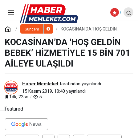
KAYSERİ GASTRONOMİ TURİZMİ
ÇALIŞTAYI YARIN BAŞLIYOR
Paylaş
Yorum Yap
KOCASİNAN’DA ‘HOŞ GELDİN
Gündem
BEBEK’ HİZMETİYLE 15 BİN 701
AİLEYE ULAŞILDI
KOCASİNAN’DA ‘HOŞ GELDİN
BEBEK’ HİZMETİYLE 15 BİN 701
AİLEYE ULAŞILDI
Haber Memleket
tarafından yayınlandı
15 Kasım 2019, 10:40
yayınlandı
1dk, 22sn
5