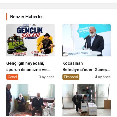
Benzer Haberler
Gençliğin heyecanı,
Kocasinan
sporun dinamizmi ve
Belediyesi’nden Güneş
müziğin coşkusu
Enerjisi Hamlesi
Genel
3 ay önce
Ekonomi
4 ay önce
Kocasinan’da bir araya
geliyor!