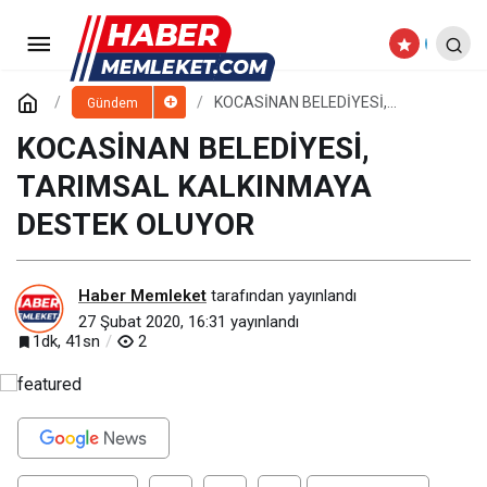
KASKİ'NİN LABORATUVARLARI
DÜNYA STANDARTLARINDA
Paylaş
Yorum Yap
KOCASİNAN BELEDİYESİ,
Gündem
TARIMSAL KALKINMAYA DESTEK
OLUYOR
KOCASİNAN BELEDİYESİ,
TARIMSAL KALKINMAYA
DESTEK OLUYOR
Haber Memleket
tarafından yayınlandı
27 Şubat 2020, 16:31
yayınlandı
1dk, 41sn
2