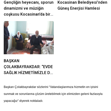
Gençliğin heyecanı, sporun
Kocasinan Belediyesi’nden
dinamizmi ve müziğin
Güneş Enerjisi Hamlesi
coşkusu Kocasinan’da bir
araya geliyor!
BAŞKAN
ÇOLAKBAYRAKDAR: “EVDE
SAĞLIK HİZMETİMİZLE DE
GÖNÜLLERE
DOKUNUYORUZ”
Başkan Çolakbayrakdar sözlerini “Vatandaşlarımıza hizmetin en iyisini
sunmak ve sorunlarına çözüm üretebilmek için elimizden geleni fazlasıyla
yapacağız” diyerek noktaladı.