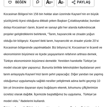
BEĞEN
+
-
PAYLAŞ
Kocasinan Bölgesi’nin 156 bin hektar alan üzerinde Kayseri’nin en büyük
yüzölçümlü ilçesi olduğuna dikkati çeken Başkan Çolakbayrakdar, bundan
dolayı Kocasinan’ı tarım, ticaret ve sanayi gibi her alanda kalkındıracak
projeler geliştirdiklerini belirterek, “Tarım, hayvancılık ve ziraatın yoğun
olduğu bir bölgeyiz. Kayseri’deki tarım, hayvancılık ve ziraatın yüzde 20’si
Kocasinan bölgesinde yapılmaktadır. Biz biliyoruz ki; Kocasinan’ın ticareti ve
ekonomisinin büyümesi ve ilçede yaşayanların refahının artması demek,
Türkiye ekonomisinin büyümesi demektir. Yerelden hareketle Türkiye’ye
model olacak işler yapıyoruz. Bununla birlikte teknolojiden faydalanan yeni
tarım anlayışıyla Kayseri’mizi tarım şehri yapacağız. Diğer yandan ise yapmış
olduğumuz uygulamayla sağlıklı nesiller yetiştirmek adına tarihi geçmişi 10
bin yıl öncesine dayanan siyez buğdayını ekerek, tohumunu çiftçilerimize
ücretsiz olarak dağıttık. İlçemizde başlattığımız bu uygulama, Türkiye’ye
model oldu.” ifadelerini kullandı.