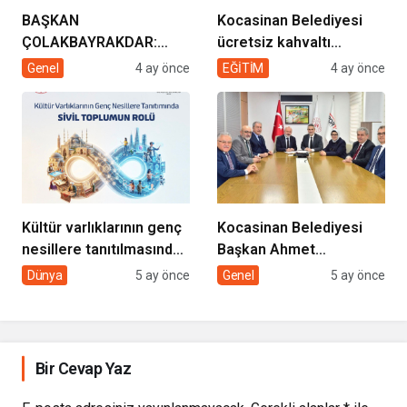
BAŞKAN
Kocasinan Belediyesi
ÇOLAKBAYRAKDAR:
ücretsiz kahvaltı
“EVDE SAĞLIK
desteği projesi
Genel
4 ay önce
EĞİTİM
4 ay önce
HİZMETİMİZLE DE
GÖNÜLLERE
DOKUNUYORUZ”
Kültür varlıklarının genç
Kocasinan Belediyesi
nesillere tanıtılmasında
Başkan Ahmet
sivil toplumun rolü
Çolakbayrakdar ile
Dünya
5 ay önce
Genel
5 ay önce
yeniliklere imza atıyor
Bir Cevap Yaz