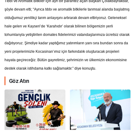
Tıbbi ve Aromatik Bitkiler için ayrı bir parantez açan Başkan Çolakbayrakdar,
şöyle devam etti; “Ayrıca tıbbı ve aromatik bitkilerle tarımsal alanda başlatmış
olduğumuz yenilikçi tarım anlayışını artırarak devam ettiriyoruz. Geleneksel
hale gelen ve Kayseri’de ‘Karahıdır’ olarak bilinen bölgemizin yerli
tohumlarıyla yetiştirilen domates fidelerimizi vatandaşlarımıza ücretsiz olarak
dağıtıyoruz. Şimdiye kadar yaptığımız yatırımların yanı sıra bundan sonra da
yeni projelerimizle Kocasinan’ımız için farkındalık oluşturacak projeleri
hayata geçireceğiz. Bütün gayretimiz, şehrimizin ve ülkemizin ekonomisine
destek olarak istihdama katkı sağlamaktır.” diye konuştu.
Göz Atın