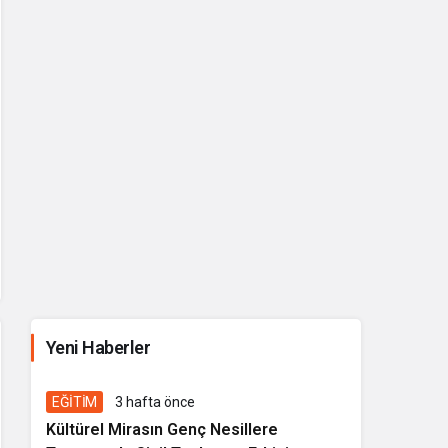
İhale ilanı Kocasinan Belediyesi
Yeni Haberler
1 hafta önce
Genel
EĞİTİM
3 hafta önce
Kültürel Mirasın Genç Nesillere