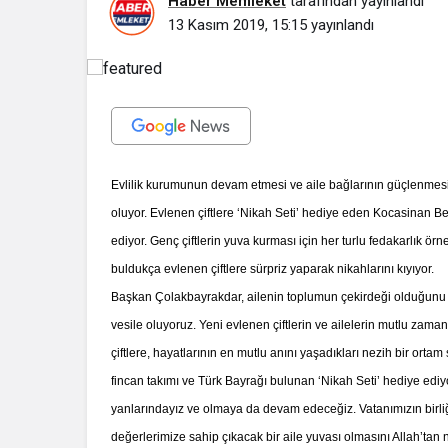
Haber Memleket
tarafından yayınlandı
13 Kasım 2019, 15:15
yayınlandı
Evlilik kurumunun devam etmesi ve aile bağlarının güçlenmesi 
oluyor. Evlenen çiftlere ‘Nikah Seti’ hediye eden Kocasinan B
ediyor. Genç çiftlerin yuva kurması için her turlu fedakarlık 
buldukça evlenen çiftlere sürpriz yaparak nikahlarını kıyıyor.
Başkan Çolakbayrakdar, ailenin toplumun çekirdeği olduğunu v
vesile oluyoruz. Yeni evlenen çiftlerin ve ailelerin mutlu zam
çiftlere, hayatlarının en mutlu anını yaşadıkları nezih bir ortam 
İhale ilanı Ko
fincan takımı ve Türk Bayrağı bulunan ‘Nikah Seti’ hediye edi
yanlarındayız ve olmaya da devam edeceğiz. Vatanımızın birli
değerlerimize sahip çıkacak bir aile yuvası olmasını Allah’tan 