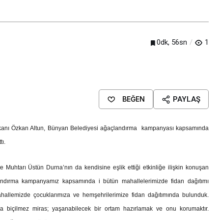
0dk, 56sn
1
BEĞEN
PAYLAŞ
şkanı Özkan Altun, Bünyan Belediyesi ağaçlandırma kampanyası kapsamında
tı.
Muhtarı Üstün Durna’nın da kendisine eşlik ettiği etkinliğe ilişkin konuşan
landırma kampanyamız kapsamında i bütün mahallelerimizde fidan dağıtımı
Mahallemizde çocuklarımıza ve hemşehrilerimize fidan dağıtımında bulunduk.
a biçilmez miras; yaşanabilecek bir ortam hazırlamak ve onu korumaktır.