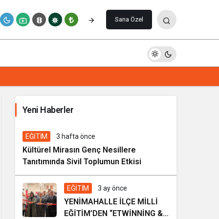
Paylaş
Yorum Yap
Sana Özel
İhale ilanı Kocasinan Belediyesi
Yeni Haberler
1 hafta önce
Genel
EĞİTİM
3 hafta önce
Kültürel Mirasın Genç Nesillere
Tanıtımında Sivil Toplumun Etkisi
EĞİTİM
3 ay önce
YENİMAHALLE İLÇE MİLLİ
EĞİTİM’DEN “ETWİNNİNG &