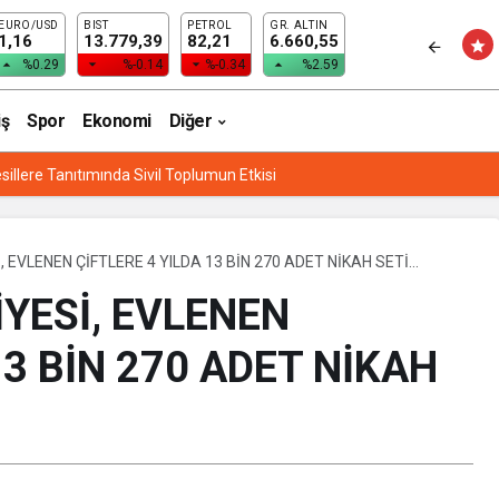
EURO/USD
BIST
PETROL
GR. ALTIN
RDE FİDAN DAĞITIYOR
1,16
13.779,39
82,21
6.660,55
%0.29
%-0.14
%-0.34
%2.59
iş
Spor
Ekonomi
Diğer
Lİ EĞİTİM’DEN “ETWİNNİNG & HAREZMİ PROJE ŞENLİĞİ”
 EVLENEN ÇİFTLERE 4 YILDA 13 BİN 270 ADET NİKAH SETİ
YESİ, EVLENEN
13 BİN 270 ADET NİKAH