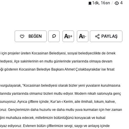
1dk, 16sn
4
BEĞEN
+
-
PAYLAŞ
için projeler üreten Kocasinan Belediyesi, sosyal belediyecilikte de örnek
elediyesi, ilçe sakinlerinin en mutlu günlerinde yanlarında olmaya devam
örneği gösteren Kocasinan Belediye Başkanı Ahmet Çolakbayrakdar ise fırsat
urgulayarak, “Kocasinan belediyesi olarak bizler yeni yuvaların kurulmasına
anlarında yanlarında olmamız bizleri mutlu ediyor. Modern nikah salonuyla genç
Genel
EĞİTİM
sunuyoruz. Ayrıca çiftlere içinde; Kur’an-ı Kerim, aile ilmihali, lokum, kahve,
casinan Belediyesi
Kültürel Mirasın Genç Nesillere
yoruz. Gençlerimizin daha huzurlu ve daha mutlu yuva kurmaları için her zaman
Tanıtımında Sivil Toplumun Etkis
ğini muhafaza edecek, milletimizin bütünlüğünü koruyacak ve kutsal
niyaz ediyoruz. Evlenen bütün çiftlerimize sevgi, saygı ve anlayış içinde