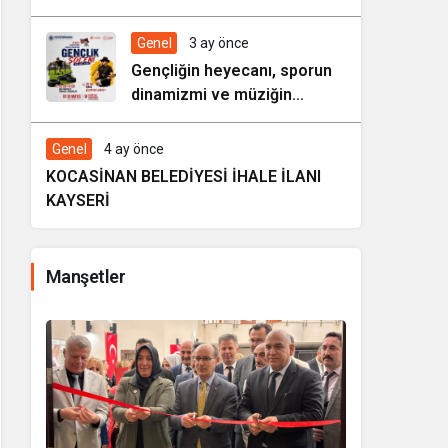
HAREZMİ PROJE ŞENLİĞİ”
Genel
3 ay önce
Gençliğin heyecanı, sporun
dinamizmi ve müziğin
coşkusu Kocasinan’da bir
araya geliyor!
Genel
4 ay önce
KOCASİNAN BELEDİYESİ İHALE İLANI
KAYSERİ
Manşetler
i