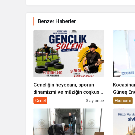
Benzer Haberler
Gençliğin heyecanı, sporun
Kocasinan
dinamizmi ve müziğin coşkusu
Güneş Ene
Kocasinan’da bir araya geliyor!
Genel
3 ay önce
Ekonomi