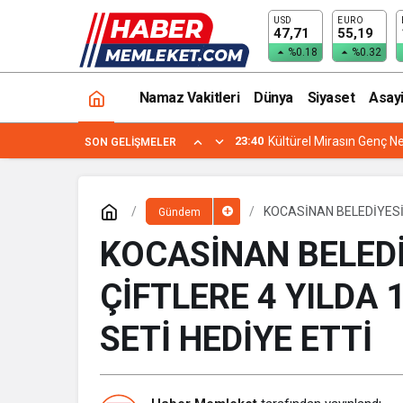
USD
EURO
BÜNYAN BELEDİYESİ TÜM MAHALLELE
47,71
55,19
%0.18
%0.32
Namaz Vakitleri
Dünya
Siyaset
Asay
19:24
YENİMAHALLE İLÇE MİL
SON GELIŞMELER
KOCASİNAN BELEDİYESİ,
Gündem
HEDİYE ETTİ
KOCASİNAN BELEDİ
ÇİFTLERE 4 YILDA 
SETİ HEDİYE ETTİ