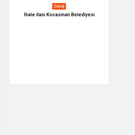
Genel
İhale ilanı Kocasinan Belediyesi
Kültüre
Tanıtım