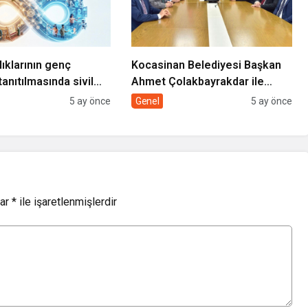
lıklarının genç
Kocasinan Belediyesi Başkan
tanıtılmasında sivil
Ahmet Çolakbayrakdar ile
rolü
yeniliklere imza atıyor
5 ay önce
Genel
5 ay önce
lar
*
ile işaretlenmişlerdir