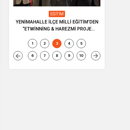
EĞİTİM
YENİMAHALLE İLÇE MİLLİ EĞİTİM’DEN
Gençliğin
“ETWİNNİNG & HAREZMİ PROJE
ve müziği
ŞENLİĞİ”
1
2
3
4
5
6
7
8
9
10