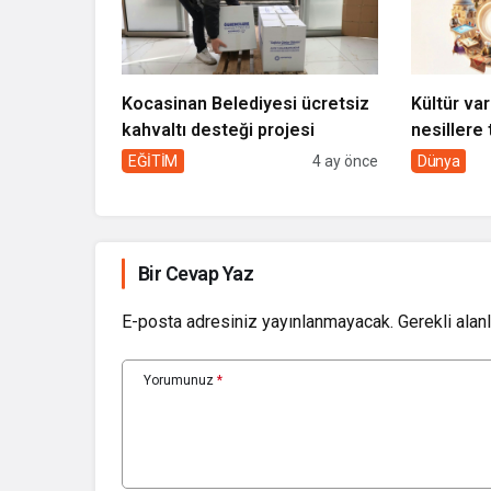
Kocasinan Belediyesi ücretsiz
Kültür var
kahvaltı desteği projesi
nesillere 
toplumun 
EĞİTİM
4 ay önce
Dünya
Bir Cevap Yaz
E-posta adresiniz yayınlanmayacak.
Gerekli alan
Yorumunuz
*