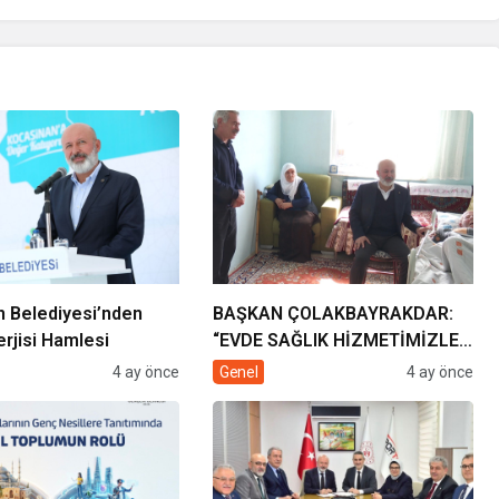
 Belediyesi’nden
BAŞKAN ÇOLAKBAYRAKDAR:
rjisi Hamlesi
“EVDE SAĞLIK HİZMETİMİZLE
DE GÖNÜLLERE
4 ay önce
Genel
4 ay önce
DOKUNUYORUZ”