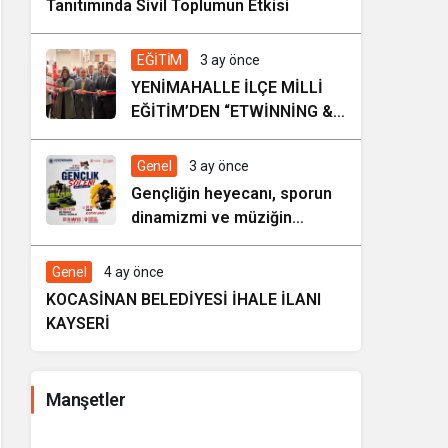
Tanıtımında Sivil Toplumun Etkisi
EĞİTİM
3 ay önce
YENİMAHALLE İLÇE MİLLİ
EĞİTİM’DEN “ETWİNNİNG &
HAREZMİ PROJE ŞENLİĞİ”
Genel
3 ay önce
Gençliğin heyecanı, sporun
dinamizmi ve müziğin
coşkusu Kocasinan’da bir
araya geliyor!
Genel
4 ay önce
KOCASİNAN BELEDİYESİ İHALE İLANI
KAYSERİ
Manşetler