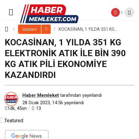
KOCASİNAN, 1 YILDA 351 KG
ELEKTRONİK ATIK İLE BİN 390 KG ATIK
Yorum Yap
KOCASİNAN, 1 YILDA 351 KG
Gündem
ELEKTRONİK ATIK İLE BİN 390 KG
ATIK PİLİ EKONOMİYE KAZANDIRDI
KOCASİNAN, 1 YILDA 351 KG
PİLİ EKONOMİYE KAZANDIRDI
ELEKTRONİK ATIK İLE BİN 390
KG ATIK PİLİ EKONOMİYE
KAZANDIRDI
Haber Memleket
tarafından yayınlandı
28 Ocak 2023, 14:56
yayınlandı
1dk, 45sn
13