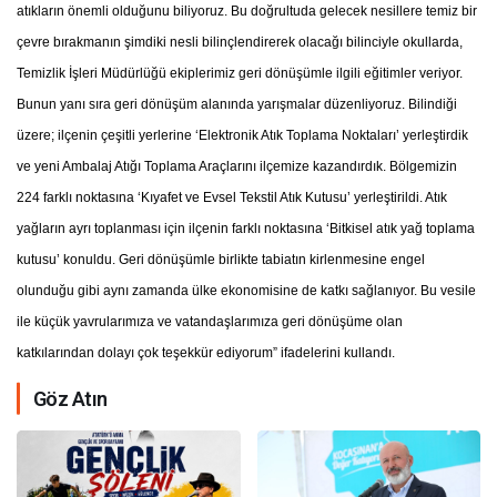
atıkların önemli olduğunu biliyoruz. Bu doğrultuda gelecek nesillere temiz bir
çevre bırakmanın şimdiki nesli bilinçlendirerek olacağı bilinciyle okullarda,
Temizlik İşleri Müdürlüğü ekiplerimiz geri dönüşümle ilgili eğitimler veriyor.
Bunun yanı sıra geri dönüşüm alanında yarışmalar düzenliyoruz. Bilindiği
üzere; ilçenin çeşitli yerlerine ‘Elektronik Atık Toplama Noktaları’ yerleştirdik
ve yeni Ambalaj Atığı Toplama Araçlarını ilçemize kazandırdık. Bölgemizin
224 farklı noktasına ‘Kıyafet ve Evsel Tekstil Atık Kutusu’ yerleştirildi. Atık
yağların ayrı toplanması için ilçenin farklı noktasına ‘Bitkisel atık yağ toplama
kutusu’ konuldu. Geri dönüşümle birlikte tabiatın kirlenmesine engel
olunduğu gibi aynı zamanda ülke ekonomisine de katkı sağlanıyor. Bu vesile
ile küçük yavrularımıza ve vatandaşlarımıza geri dönüşüme olan
katkılarından dolayı çok teşekkür ediyorum” ifadelerini kullandı.
Göz Atın