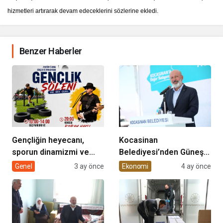
hizmetleri artırarak devam edeceklerini sözlerine ekledi.
Benzer Haberler
Gençliğin heyecanı,
Kocasinan
sporun dinamizmi ve
Belediyesi’nden Güneş
müziğin coşkusu
Enerjisi Hamlesi
Genel
3 ay önce
Ekonomi
4 ay önce
Kocasinan’da bir araya
geliyor!