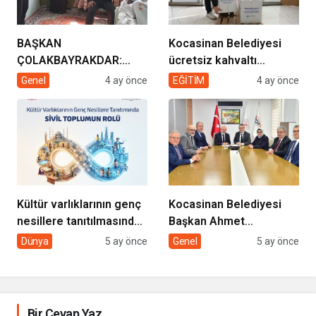
BAŞKAN
Kocasinan Belediyesi
ÇOLAKBAYRAKDAR:
ücretsiz kahvaltı
“EVDE SAĞLIK
desteği projesi
Genel
4 ay önce
EĞİTİM
4 ay önce
HİZMETİMİZLE DE
GÖNÜLLERE
DOKUNUYORUZ”
Kültür varlıklarının genç
Kocasinan Belediyesi
nesillere tanıtılmasında
Başkan Ahmet
sivil toplumun rolü
Çolakbayrakdar ile
Dünya
5 ay önce
Genel
5 ay önce
yeniliklere imza atıyor
Bir Cevap Yaz