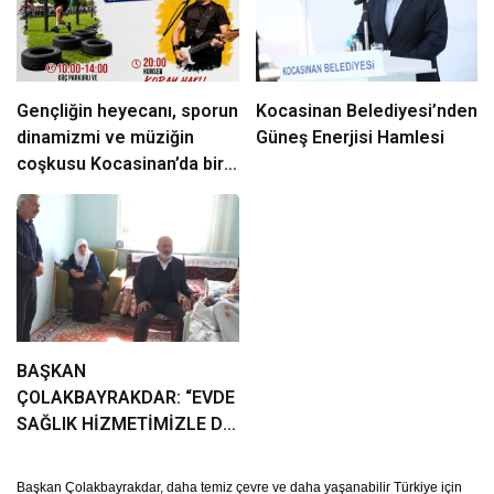
Gençliğin heyecanı, sporun
Kocasinan Belediyesi’nden
dinamizmi ve müziğin
Güneş Enerjisi Hamlesi
coşkusu Kocasinan’da bir
araya geliyor!
BAŞKAN
ÇOLAKBAYRAKDAR: “EVDE
SAĞLIK HİZMETİMİZLE DE
GÖNÜLLERE
DOKUNUYORUZ”
Başkan Çolakbayrakdar, daha temiz çevre ve daha yaşanabilir Türkiye için