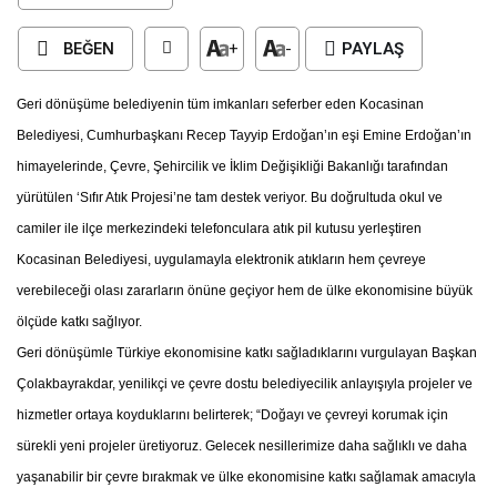
BEĞEN
+
-
PAYLAŞ
Geri dönüşüme belediyenin tüm imkanları seferber eden Kocasinan
Belediyesi, Cumhurbaşkanı Recep Tayyip Erdoğan’ın eşi Emine Erdoğan’ın
himayelerinde, Çevre, Şehircilik ve İklim Değişikliği Bakanlığı tarafından
yürütülen ‘Sıfır Atık Projesi’ne tam destek veriyor. Bu doğrultuda okul ve
camiler ile ilçe merkezindeki telefonculara atık pil kutusu yerleştiren
Kocasinan Belediyesi, uygulamayla elektronik atıkların hem çevreye
verebileceği olası zararların önüne geçiyor hem de ülke ekonomisine büyük
ölçüde katkı sağlıyor.
Geri dönüşümle Türkiye ekonomisine katkı sağladıklarını vurgulayan Başkan
Çolakbayrakdar, yenilikçi ve çevre dostu belediyecilik anlayışıyla projeler ve
hizmetler ortaya koyduklarını belirterek; “Doğayı ve çevreyi korumak için
sürekli yeni projeler üretiyoruz. Gelecek nesillerimize daha sağlıklı ve daha
yaşanabilir bir çevre bırakmak ve ülke ekonomisine katkı sağlamak amacıyla