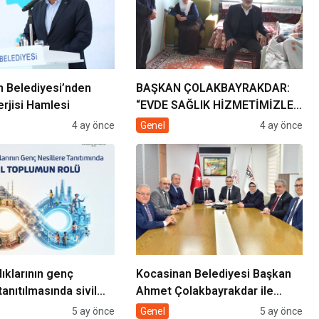
 Belediyesi’nden
BAŞKAN ÇOLAKBAYRAKDAR:
rjisi Hamlesi
“EVDE SAĞLIK HİZMETİMİZLE
DE GÖNÜLLERE
4 ay önce
Genel
4 ay önce
DOKUNUYORUZ”
lıklarının genç
Kocasinan Belediyesi Başkan
tanıtılmasında sivil
Ahmet Çolakbayrakdar ile
rolü
yeniliklere imza atıyor
5 ay önce
Genel
5 ay önce