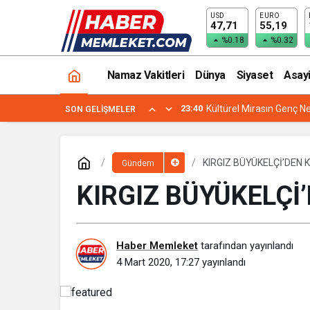
USD
EURO
“KAYSERİ ÖRNEK BİR ŞEHİR”
47,71
55,19
%0.18
%0.32
Namaz Vakitleri
Dünya
Siyaset
Asay
23:40
Kültürel Mirasın Genç Ne
SON GELIŞMELER
KIRGIZ BÜYÜKELÇİ’DEN 
Gündem
KIRGIZ BÜYÜKELÇİ
Haber Memleket
tarafından yayınlandı
4 Mart 2020, 17:27
yayınlandı