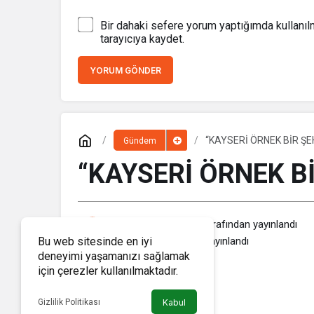
Bir dahaki sefere yorum yaptığımda kullanı
tarayıcıya kaydet.
YORUM GÖNDER
“KAYSERİ ÖRNEK BİR ŞE
Gündem
“KAYSERİ ÖRNEK Bİ
Haber Memleket
tarafından yayınlandı
4 Mart 2020, 17:26
yayınlandı
Bu web sitesinde en iyi
deneyimi yaşamanızı sağlamak
için çerezler kullanılmaktadır.
Gizlilik Politikası
Kabul