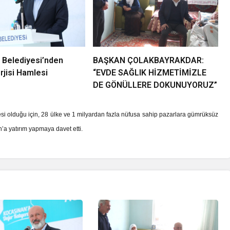
 Belediyesi’nden
BAŞKAN ÇOLAKBAYRAKDAR:
jisi Hamlesi
“EVDE SAĞLIK HİZMETİMİZLE
DE GÖNÜLLERE DOKUNUYORUZ”
yesi olduğu için, 28 ülke ve 1 milyardan fazla nüfusa sahip pazarlara gümrüksüz
an’a yatırım yapmaya davet etti.