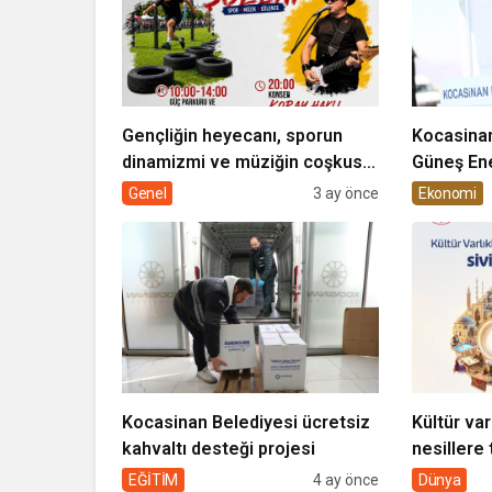
Gençliğin heyecanı, sporun
Kocasinan
dinamizmi ve müziğin coşkusu
Güneş Ene
Kocasinan’da bir araya geliyor!
Genel
3 ay önce
Ekonomi
Kocasinan Belediyesi ücretsiz
Kültür var
kahvaltı desteği projesi
nesillere 
toplumun 
EĞİTİM
4 ay önce
Dünya