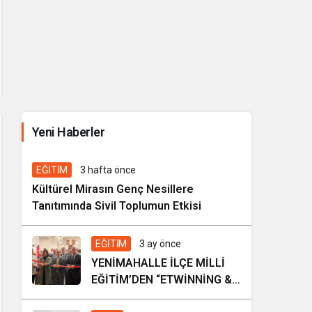
İhale ilanı Kocasinan Belediyesi
Yeni Haberler
7 gün önce
Genel
EĞİTİM
3 hafta önce
Kültürel Mirasın Genç Nesillere
Tanıtımında Sivil Toplumun Etkisi
EĞİTİM
3 ay önce
YENİMAHALLE İLÇE MİLLİ
EĞİTİM’DEN “ETWİNNİNG &
HAREZMİ PROJE ŞENLİĞİ”