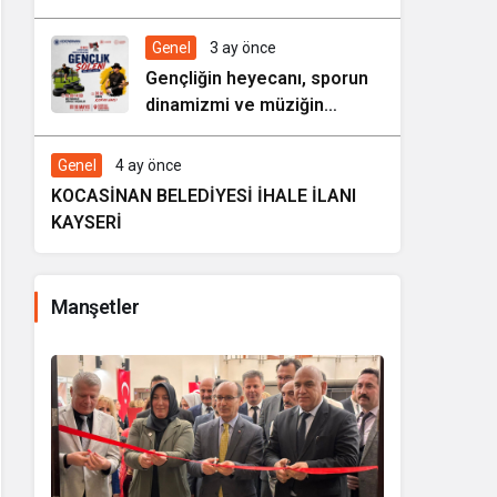
HAREZMİ PROJE ŞENLİĞİ”
Genel
3 ay önce
Gençliğin heyecanı, sporun
dinamizmi ve müziğin
coşkusu Kocasinan’da bir
araya geliyor!
Genel
4 ay önce
KOCASİNAN BELEDİYESİ İHALE İLANI
KAYSERİ
Manşetler
i