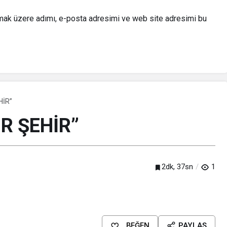
lmak üzere adımı, e-posta adresimi ve web site adresimi bu
HİR”
R ŞEHİR”
2dk, 37sn
1
BEĞEN
PAYLAŞ