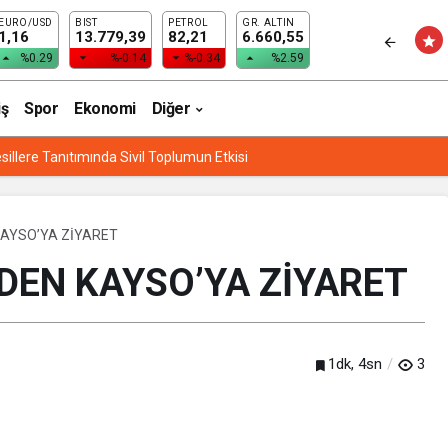
EURO/USD
BIST
PETROL
GR. ALTIN
1,16
13.779,39
82,21
6.660,55
%0.29
%-0.14
%-0.34
%2.59
iş
Spor
Ekonomi
Diğer
sillere Tanıtımında Sivil Toplumun Etkisi
KAYSO’YA ZİYARET
’DEN KAYSO’YA ZİYARET
1dk, 4sn
3