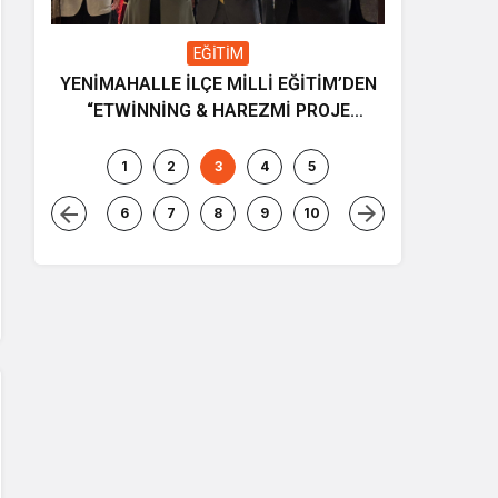
EĞİTİM
YENİMAHALLE İLÇE MİLLİ EĞİTİM’DEN
Gençliğin
“ETWİNNİNG & HAREZMİ PROJE
ve müziği
ŞENLİĞİ”
1
2
3
4
5
6
7
8
9
10