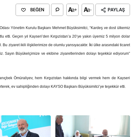
BEĞEN
+
-
PAYLAŞ
 Odası Yönetim Kurulu Başkanı Mehmet Büyüksimitci, “Kardeş ve dost ülkemiz
u etti. Geçen yıl Kayseri’den Kırgızistan’a 20’ye yakın üyemiz 5 milyon dolar
 Bu ziyaret ikili ilişkilerimize de olumlu yansıyacaktır. İki ülke arasındaki ticaret
iz. Sayın Büyükelçimize ve ekibine ziyaretlerinden dolayı teşekkür ediyorum”
anıçbek Ömüraliyev, hem Kırgızistan hakkında bilgi vermek hem de Kayseri
lirterek, ev sahipliğinden dolayı KAYSO Başkanı Büyüksimitci’ye teşekkür etti.
Genel
EĞİTİM
casinan Belediyesi
Kültürel Mirasın Genç Nesillere
Tanıtımında Sivil Toplumun Etkis