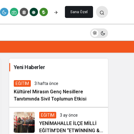
Paylaş
Yorum Yap
Sana Özel
İhale ilanı Kocasinan Belediyesi
Yeni Haberler
7 gün önce
Genel
EĞİTİM
3 hafta önce
Kültürel Mirasın Genç Nesillere
Tanıtımında Sivil Toplumun Etkisi
EĞİTİM
3 ay önce
YENİMAHALLE İLÇE MİLLİ
EĞİTİM’DEN “ETWİNNİNG &