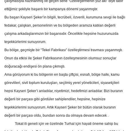
çalışmasıyla hazırlanmış ve geçen sene “Özelleştirmenin yüz akı” diye tabir
ettiğimiz şekliyle başarılı bir kampanya dönemi yaşanmıştır.
Bu başarı Kayseri Şeker’in bilgili, tecrübeli, özverili, kurumuna sevgi ile bağlı
fedakar, çalışkan, personelinin ve bu bölgeden aramıza katılan değerli
çalışma arkadaşlarımızın bir başarısıdır. Öncelikle hepsine huzurunuzda
teşekkürlerimi sunuyorum.
Bu bölge, geçmişte bir “Tekel Fabrikası” özelleştirmesi travması yaşanmıştı.
Onun da etkisi ile Şeker Fabrikasının özelleşmesinin olumsuz sonuçlar
doğuracağı endişesi ön plana çıkmıştı.
Ama görüyorum ki bu bölgenin en başta çiftçisi, esnafı, bölge halkı, kamu
görevlileri, sivil toplum kuruluşları, seçilmiş yerel yöneticileri, siyasetçileri
hepsi Kayseri Şeker’i anladılar, niyetimizi, hedefimizi anladılar. Bizi buranın
değerli bir parçası gibi gördüler sahiplendiler, hepsine, hepinize
teşekkürlerimi sunuyorum. Artık Kayseri Şeker bir bütün olarak buranın
değerli bir parçası oldu, bundan sonra da olmaya devam edecek .
Tokat ili geneli için ve özelinde Turhal için hayati öneme sahip bu