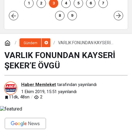
Kocasinan’da bir araya
1
2
3
4
5
6
7
geliyor!
8
9
VARLIK FONUNDAN KAYSERİ
Gündem
ŞEKER’E ÖVGÜ
VARLIK FONUNDAN KAYSERİ
ŞEKER’E ÖVGÜ
Haber Memleket
tarafından yayınlandı
1 Ekim 2019, 15:51
yayınlandı
11dk, 48sn
2