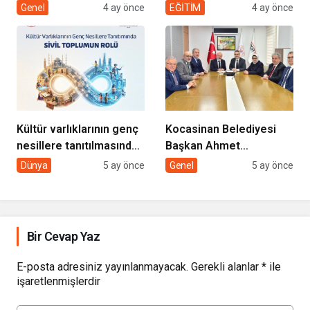
“EVDE SAĞLIK
desteği projesi
Genel
4 ay önce
EĞİTİM
4 ay önce
HİZMETİMİZLE DE
GÖNÜLLERE
DOKUNUYORUZ”
Kültür varlıklarının genç
Kocasinan Belediyesi
nesillere tanıtılmasında
Başkan Ahmet
sivil toplumun rolü
Çolakbayrakdar ile
Dünya
5 ay önce
Genel
5 ay önce
yeniliklere imza atıyor
Bir Cevap Yaz
E-posta adresiniz yayınlanmayacak.
Gerekli alanlar
*
ile
işaretlenmişlerdir