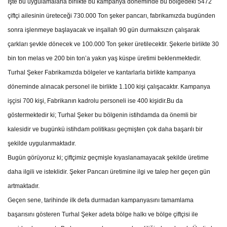
İşte bu uygulamalarla birlikte bu kampanya döneminde bu bölgedeki 5472
çiftçi ailesinin üreteceği 730.000 Ton şeker pancarı, fabrikamızda bugünden
sonra işlenmeye başlayacak ve inşallah 90 gün durmaksızın çalışarak
çarkları şevkle dönecek ve 100.000 Ton şeker üretilecektir. Şekerle birlikte 30
bin ton melas ve 200 bin ton’a yakın yaş küspe üretimi beklenmektedir.
Turhal Şeker Fabrikamızda bölgeler ve kantarlarla birlikte kampanya
döneminde alınacak personel ile birlikte 1.100 kişi çalışacaktır. Kampanya
işçisi 700 kişi, Fabrikanın kadrolu personeli ise 400 kişidir.Bu da
göstermektedir ki; Turhal Şeker bu bölgenin istihdamda da önemli bir
kalesidir ve bugünkü istihdam politikası geçmişten çok daha başarılı bir
şekilde uygulanmaktadır.
Bugün görüyoruz ki; çiftçimiz geçmişle kıyaslanamayacak şekilde üretime
daha ilgili ve isteklidir. Şeker Pancarı üretimine ilgi ve talep her geçen gün
artmaktadır.
Geçen sene, tarihinde ilk defa durmadan kampanyasını tamamlama
başarısını gösteren Turhal Şeker adeta bölge halkı ve bölge çiftçisi ile