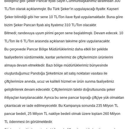
Bildiğiniz gibi Şeker Pancar fiyatı Sayın Cumhurbaşkanımız tarafından 300
TL/Ton olarak açıklanmıştır. Bu Türk Şeker’in uygulayacağı fiyattır. Kayseri
Şeker bilindiği gibi her sene 10 TL/Ton ilave fiyat uygulamaktadır. Buna göre
bizim Şeker Pancarı fiyatı alış fiyatımız 310 TL/Ton olacaktır.
Bitmedi; randevuya uyum pirimi geçen sene başlatılmıştı. Devam edecek. 10
TL/Ton ile 6 TL/Ton arasında açıklanan takvime göre uygulanacaktır.
Bu çerçevede Pancar Bölge Müdürlüklerimiz daha etkili bir şekilde
faaliyetlerini sürdürmekte, kantar yerlerimiz de çiftçilerimizin ürünlerini
almaya devam etmektedir. Bazı bölge müdürlüklerimiz bünyesinde
oluşturduğumuz Pandoğa Şirketimize ait satış noktaları vasıtası ile
çiftçilerimize anında, ucuz ve kaliteli hizmet ve ürün sunma faaliyetimiz
geliştirilerek devam edecektir. Çiftçilerimizin talebi doğrultusunda şeker
ihtiyaçları karşılanacaktır. Ayrıca bu sene pancar toprağı çiftçiye yük olmaktan
çıkarılacak ve iade edilmeyecektir. Bu Kampanya sonunda 235 Milyon TL
pancar bedeli, 25 Milyon TL nakliye bedeli olmak üzere toplam 260 Milyon
TL ödenmesi ön görülmektedir.