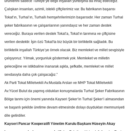
ürünlerini sadece Türkiye’ye değil inşallah yurtdışına da ihraç edeceğiz.
Çalışkan insanları, azimli, istekli çiftçilerimiz var. Bu fabrikanın başarısı
Tokat’ın, Turhal’ın, Turhallı hemşehrilerimizin başarısıdır. Her zaman Turhal
şeker fabrikasının ve çalışanlarının yanındayız ve her zaman destek
vereceğiz. Buraya verilen destek Tokat’a, Tokat’ın tarımına ve çiftçisine
verilen destektir. İşin özü Tokat’ta biz büyük bir birliktelik sağladık. Bu
birliktelik inşallah Türkiye’ye örnek olacak. Biz memleket ve millet sevgisiyle
çalışıyoruz. Yılmak, yorgunluk göstermek yok. Memleket ve milletin
geleceğine ve istikbaline inanarak aşkla, şefkatle, memleket ve millet
sevdasıyla daha çok çalışacağız.”
Ak Parti Tokat Milletvekili Av.Mustafa Arslan ve MHP Tokat Milletvekili
Av.Yücel Bulut da yapmış oldukları konuşmalarda Turhal Şeker Fabrikasının
Bölge tarımı için önemi yanında Kayseri Şeker’in Turhal Şeker’i almasından
ve başarılı şekilde üretime devam etmesinde dolayı duydukları memnuniyeti
dile getirdiler.
Kayseri Pancar Kooperatifi Yönetim Kurulu Başkanı Hüseyin Akay