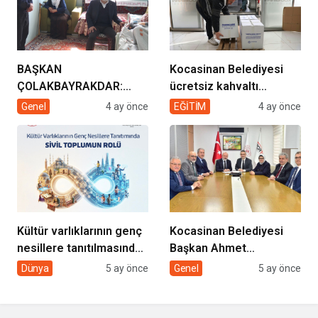
BAŞKAN
Kocasinan Belediyesi
ÇOLAKBAYRAKDAR:
ücretsiz kahvaltı
“EVDE SAĞLIK
desteği projesi
Genel
4 ay önce
EĞİTİM
4 ay önce
HİZMETİMİZLE DE
GÖNÜLLERE
DOKUNUYORUZ”
Kültür varlıklarının genç
Kocasinan Belediyesi
nesillere tanıtılmasında
Başkan Ahmet
sivil toplumun rolü
Çolakbayrakdar ile
Dünya
5 ay önce
Genel
5 ay önce
yeniliklere imza atıyor