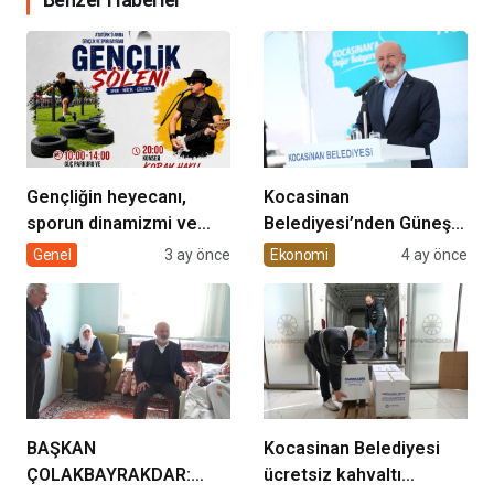
Gençliğin heyecanı,
Kocasinan
sporun dinamizmi ve
Belediyesi’nden Güneş
müziğin coşkusu
Enerjisi Hamlesi
Genel
3 ay önce
Ekonomi
4 ay önce
Kocasinan’da bir araya
geliyor!
BAŞKAN
Kocasinan Belediyesi
ÇOLAKBAYRAKDAR:
ücretsiz kahvaltı