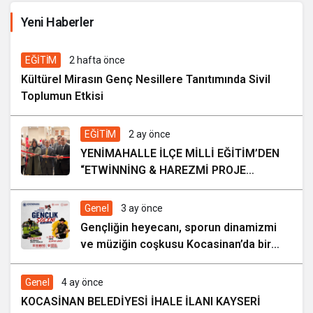
İhale ilanı Kocasinan Belediyesi
Yeni Haberler
16 saat önce
EĞİTİM
2 hafta önce
Kültürel Mirasın Genç Nesillere Tanıtımında Sivil
Toplumun Etkisi
EĞİTİM
2 ay önce
YENİMAHALLE İLÇE MİLLİ EĞİTİM’DEN
“ETWİNNİNG & HAREZMİ PROJE
ŞENLİĞİ”
Genel
3 ay önce
Gençliğin heyecanı, sporun dinamizmi
ve müziğin coşkusu Kocasinan’da bir
araya geliyor!
Genel
4 ay önce
KOCASİNAN BELEDİYESİ İHALE İLANI KAYSERİ