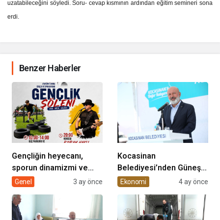
uzatabileceğini söyledi. Soru- cevap kısmının ardından eğitim semineri sona
erdi.
Benzer Haberler
Gençliğin heyecanı,
Kocasinan
sporun dinamizmi ve
Belediyesi’nden Güneş
müziğin coşkusu
Enerjisi Hamlesi
Genel
3 ay önce
Ekonomi
4 ay önce
Kocasinan’da bir araya
geliyor!