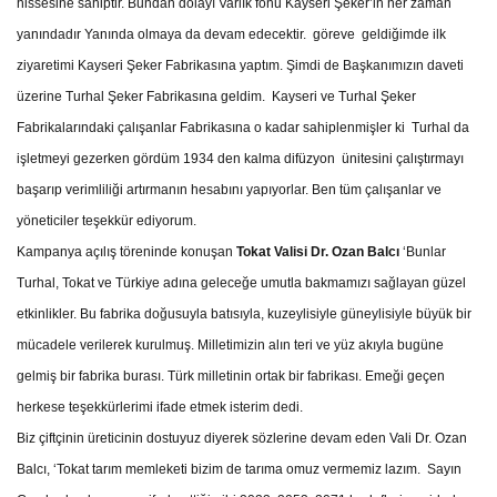
hissesine sahiptir. Bundan dolayı Varlık fonu Kayseri Şeker’in her zaman
yanındadır Yanında olmaya da devam edecektir. göreve geldiğimde ilk
ziyaretimi Kayseri Şeker Fabrikasına yaptım. Şimdi de Başkanımızın daveti
üzerine Turhal Şeker Fabrikasına geldim. Kayseri ve Turhal Şeker
Fabrikalarındaki çalışanlar Fabrikasına o kadar sahiplenmişler ki Turhal da
işletmeyi gezerken gördüm 1934 den kalma difüzyon ünitesini çalıştırmayı
başarıp verimliliği artırmanın hesabını yapıyorlar. Ben tüm çalışanlar ve
yöneticiler teşekkür ediyorum.
Kampanya açılış töreninde konuşan
Tokat Valisi Dr. Ozan Balcı
‘Bunlar
Turhal, Tokat ve Türkiye adına geleceğe umutla bakmamızı sağlayan güzel
etkinlikler. Bu fabrika doğusuyla batısıyla, kuzeylisiyle güneylisiyle büyük bir
mücadele verilerek kurulmuş. Milletimizin alın teri ve yüz akıyla bugüne
gelmiş bir fabrika burası. Türk milletinin ortak bir fabrikası. Emeği geçen
herkese teşekkürlerimi ifade etmek isterim dedi.
Biz çiftçinin üreticinin dostuyuz diyerek sözlerine devam eden Vali Dr. Ozan
Balcı, ‘Tokat tarım memleketi bizim de tarıma omuz vermemiz lazım. Sayın