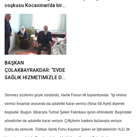
coşkusu Kocasinan’da bir
araya geliyor!
BAŞKAN
ÇOLAKBAYRAKDAR: “EVDE
SAĞLIK HİZMETİMİZLE DE
GÖNÜLLERE
DOKUNUYORUZ”
Sönmez sözlerini şöyle sürdürdü; Varlık Fonun ilk toplantısında “İşi ehline
veriniz İnsanlar arasında da adaletle karar veriniz.(Nisa-58.Ayet) diyerek
başladık. Bugün itibarıyla Turhal Şeker Fabrikası işinin ehlindedir. Başındaki
yöneticiler de adaletle karar veriyor. Çiftçilerin hakkını fazlasıyla veriyor.
Daha da verecek. Türkiye Varlık Fonu Kayseri Şeker ve İştiraklerinin %11 lik