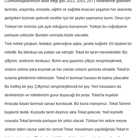
Cumhurbaşkanımızın ifade ettiği gibi 2023, 2053, 2071 hedeflerine giderken
tarımda, ulaşımda, enerjide, eğitim ve sağlıkta kısacası yaşamın her alanında
gelişirken bizimde gelecek nesiller için bir şeyler yapmamız lazım. Onun için
Türkiye’nin önünün çok açık olduğuna inanıyorum. Türkiye bu coğrafyanın
parlayan yıldızıdır. Bundan sonrada böyle olacaktır.
Türk milleti çalışkan, fedakar, geleceğine aşkla, şevkle bağlıdır. Eli öpülesi bir
millettir. Bu fabrikayı da yoktan var etmiştir. Tokat bir tarım memleketidir. Biz
çiftçinin, üreticinin dostuyuz. Bizim ana gayemiz çiftçiyi zenginleştirmek,
onların cebine para koymak ve her zaman onların yanında olmaktır. Tokat’ın
sulama göletlerinin bitmesiyle Tokat’ın tarımsal hasılası iki katına çıkacaktır.
Bu müthiş bir şey. Çiftçimizi zenginleştirecek bir şey. Yeni havaalanı da
devletimizin ve milletimizin gurur duyacağı bir proje. Tokat’ta inşallah
ihracata dayalı tarımsal sanayi kurulacak. Biz buna inanıyoruz. Tokat Tarımın
başkenti dedik. Kuzeyde tarım deyince akla Tokat gelecek. Yedi kıymetli
ovasıyla Tokat tarımda parlayan bir yıldız olacak. Türkiye’nin sebze meyve
ambarı tabiri caizse saklı bir cennet Tokat. Havalimanı yapıldığında Tokat’ın