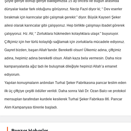
Şöyle geriye dönüp geriye baktığımızda 15 ay öncesi ile bugün arasında
dünyalar kadar fark olduğunu görüyoruz. Necip Fazıl diyor ki; “ Dev eserler
bırakmak için karıncalar gibi çalışmak gerekir.” diyor. Büyük Kayseri Şeker
ailesi olarak karıncalar gibi çalışıyoruz. Hep birlikte çalışmayı ibadet görerek
çalışıyoruz. Hz. Ali; “ Zorluklara hükmeden kolaylıklara ulaşır.” buyuruyor.
Çiftçimiz için her türlü kolaylığı sağlamak için zorluklarla mücadele ediyoruz.
Gayret bizden, başarı Allah’tandır. Bereketli olsun! Ülkemiz adına, çiftçimiz
adına, hepimiz adına bereketli olsun. Allah kaza bela vermesin. Daha nice
kampanyalarda ağız tadı ile buluşmak dileğiyle hepinizi Allah’a emanet
ediyorum.
Yapılan konuşmaların ardından Turhal Şeker Fabrikasına pancar teslim eden
ilk üç çiftçiye çeşitli ödüller verildi. Daha sonra Vali Dr. Ozan Balcı ve protokol
mensupları tarafından kurdele kesilerek Turhal Şeker Fabrikası 86. Pancar
Alım Kampanyası törenle başladı.
Benzer Haberler