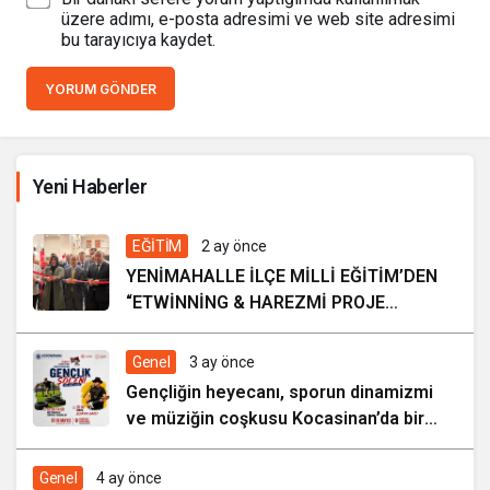
üzere adımı, e-posta adresimi ve web site adresimi
bu tarayıcıya kaydet.
YORUM GÖNDER
Kültürel Mirasın Genç Nesillere Tanıtımında Sivil
Toplumun Etkisi
Yeni Haberler
2 hafta önce
EĞİTİM
2 ay önce
YENİMAHALLE İLÇE MİLLİ EĞİTİM’DEN
“ETWİNNİNG & HAREZMİ PROJE
ŞENLİĞİ”
Genel
3 ay önce
Gençliğin heyecanı, sporun dinamizmi
ve müziğin coşkusu Kocasinan’da bir
araya geliyor!
Genel
4 ay önce