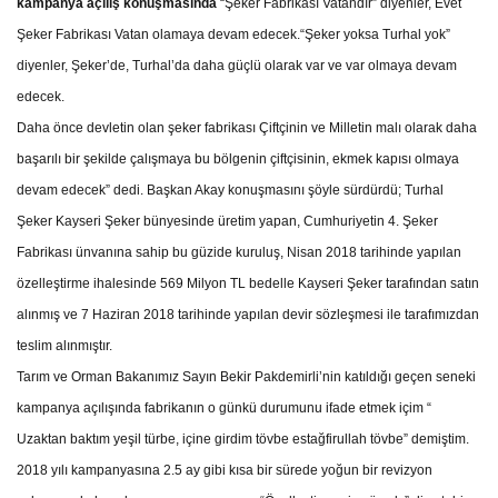
kampanya açılış konuşmasında
“Şeker Fabrikası Vatandır” diyenler, Evet
Şeker Fabrikası Vatan olamaya devam edecek.“Şeker yoksa Turhal yok”
diyenler, Şeker’de, Turhal’da daha güçlü olarak var ve var olmaya devam
edecek.
Daha önce devletin olan şeker fabrikası Çiftçinin ve Milletin malı olarak daha
başarılı bir şekilde çalışmaya bu bölgenin çiftçisinin, ekmek kapısı olmaya
devam edecek” dedi. Başkan Akay konuşmasını şöyle sürdürdü; Turhal
Şeker Kayseri Şeker bünyesinde üretim yapan, Cumhuriyetin 4. Şeker
Fabrikası ünvanına sahip bu güzide kuruluş, Nisan 2018 tarihinde yapılan
özelleştirme ihalesinde 569 Milyon TL bedelle Kayseri Şeker tarafından satın
alınmış ve 7 Haziran 2018 tarihinde yapılan devir sözleşmesi ile tarafımızdan
teslim alınmıştır.
Tarım ve Orman Bakanımız Sayın Bekir Pakdemirli’nin katıldığı geçen seneki
kampanya açılışında fabrikanın o günkü durumunu ifade etmek içim “
Uzaktan baktım yeşil türbe, içine girdim tövbe estağfirullah tövbe” demiştim.
2018 yılı kampanyasına 2.5 ay gibi kısa bir sürede yoğun bir revizyon