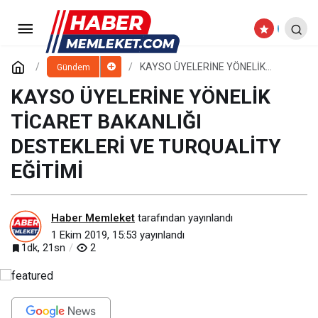
VARLIK FONUNDAN KAYSERİ
ŞEKER’E ÖVGÜ
Paylaş
Yorum Yap
KAYSO ÜYELERİNE YÖNELİK
Gündem
TİCARET BAKANLIĞI DESTEKLERİ
VE TURQUALİTY EĞİTİMİ
KAYSO ÜYELERİNE YÖNELİK
TİCARET BAKANLIĞI
DESTEKLERİ VE TURQUALİTY
EĞİTİMİ
Haber Memleket
tarafından yayınlandı
1 Ekim 2019, 15:53
yayınlandı
1dk, 21sn
2