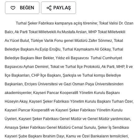
BEĞEN
PAYLAŞ
Turhal Şeker Fabrikası kampanya açılış törenine; Tokat Valisi Dr. Ozan
Balcı, Ak Parti Tokat Milletvekili Av.Mustafa Arslan, MHP Tokat Milletvekili
Av.Yücel Bulut, Türkiye Varlık Fonu genel Müdürü Zafer Sönmez, Tokat
Belediye Başkanı Av.Eyüp Eroğlu, Turhal Kaymakamı Ali Gökay, Turhal
Belediye Başkanı İlker Bekler, Yıldız eli Başsavcısı Turhal Cumhuriyet
Başsavcısı Ayhan Demirel, Tokat ve Turhal İlçe Protokolü, Ak Parti, MHP, İl ve
İlçe Başkanları, CHP İlçe Başkanı, Şarkışla ve Turhal komşu Belediye
Başkanları, Erciyes Üniversitesi ve Gazi Osman Paşa Üniversitesinden
akademisyenler, Kayseri Pancar Kooperatifi Yönetim Kurulu Başkanı
Hüseyin Akay, Kayseri Şeker Fabrikası Yönetim Kurulu Başkanı Turhan Özer,
Kayseri Pancar Kooperatifi ve Kayseri Şeker Fabrikası Yönetim Kurulu
Üyeleri, Kayseri Şeker Fabrikası Genel Müdür ve Genel Müdür yardımcıları,
Amasya Şeker Fabrikası Genel Müdürü Cemal Sunulu, Şeker İş Sendikası
Kayseri Şube Başkanı İbrahim Dayı, Kamu ve Özel Bankaların temsilcileri,