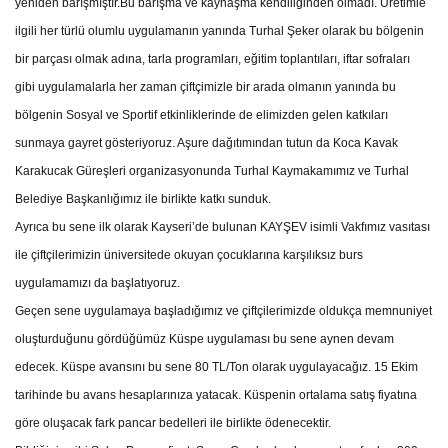
yeniden barışmıştır.Bu barışma ve kaynaşma kendiliğinden olmadı. Üretimle
ilgili her türlü olumlu uygulamanın yanında Turhal Şeker olarak bu bölgenin
bir parçası olmak adına, tarla programları, eğitim toplantıları, iftar sofraları
gibi uygulamalarla her zaman çiftçimizle bir arada olmanın yanında bu
bölgenin Sosyal ve Sportif etkinliklerinde de elimizden gelen katkıları
sunmaya gayret gösteriyoruz. Aşure dağıtımından tutun da Koca Kavak
Karakucak Güreşleri organizasyonunda Turhal Kaymakamımız ve Turhal
Belediye Başkanlığımız ile birlikte katkı sunduk.
Ayrıca bu sene ilk olarak Kayseri’de bulunan KAYŞEV isimli Vakfımız vasıtası
ile çiftçilerimizin üniversitede okuyan çocuklarına karşılıksız burs
uygulamamızı da başlatıyoruz.
Geçen sene uygulamaya başladığımız ve çiftçilerimizde oldukça memnuniyet
oluşturduğunu gördüğümüz Küspe uygulaması bu sene aynen devam
edecek. Küspe avansını bu sene 80 TL/Ton olarak uygulayacağız. 15 Ekim
tarihinde bu avans hesaplarınıza yatacak. Küspenin ortalama satış fiyatına
göre oluşacak fark pancar bedelleri ile birlikte ödenecektir.