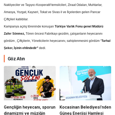
Nakliyeciler ve Taşıyıcı Kooperatif temsilcileri, Ziraat Odaları, Muhtarlar,
Amasya, Yozgat, Kayseri, Tokat ve Sivas il ve İlçelerden gelen Pancar
Çiftçileri katıldılar.
Kampanya açılış töreninde konuşan
Türkiye Varlık Fonu genel Müdürü
Zafer Sönmez,
Tören öncesi Fabrikayı gezdim, çalışanların heyecanını
gördüm , Çiftçilerin, Yöneticilerin heyecanını, sahiplenmesini gördüm “
Turhal
Şeker, İşinin ehlindedir”
dedi.
Göz Atın
Gençliğin heyecanı, sporun
Kocasinan Belediyesi’nden
dinamizmi ve müziğin
Güneş Enerjisi Hamlesi