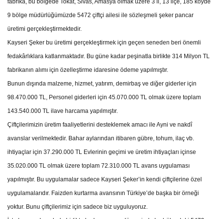
fabrika, bu bölgede Tokat, Sivas, Amasya olmak üzere 3 il, 13 ilçe, 185 köyde
9 bölge müdürlüğümüzde 5472 çiftçi ailesi ile sözleşmeli şeker pancar
üretimi gerçekleştirmektedir.
Kayseri Şeker bu üretimi gerçekleştirmek için geçen seneden beri önemli
fedakârlıklara katlanmaktadır. Bu güne kadar peşinatla birlikte 314 Milyon TL
fabrikanın alımı için özelleştirme idaresine ödeme yapılmıştır.
Bunun dışında malzeme, hizmet, yatırım, demirbaş ve diğer giderler için
98.470.000 TL, Personel giderleri için 45.070.000 TL olmak üzere toplam
143.540.000 TL ilave harcama yapılmıştır.
Çiftçilerimizin üretim faaliyetlerini desteklemek amacı ile Ayni ve nakdî
avanslar verilmektedir. Bahar aylarından itibaren gübre, tohum, ilaç vb.
ihtiyaçlar için 37.290.000 TL Evlerinin geçimi ve üretim ihtiyaçları içinse
35.020.000 TL olmak üzere toplam 72.310.000 TL avans uygulaması
yapılmıştır. Bu uygulamalar sadece Kayseri Şeker’in kendi çiftçilerine özel
uygulamalarıdır. Faizden kurtarma avansının Türkiye’de başka bir örneği
yoktur. Bunu çiftçilerimiz için sadece biz uyguluyoruz.