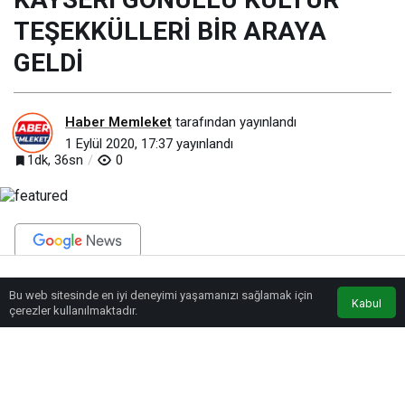
TEŞEKKÜLLERİ BİR ARAYA
GELDİ
Haber Memleket
tarafından yayınlandı
1 Eylül 2020, 17:37
yayınlandı
1dk, 36sn
0
BEĞEN
PAYLAŞ
Bu web sitesinde en iyi deneyimi yaşamanızı sağlamak için
Anasayfa
Akış
Eczaneler
Trafik
Kabul
çerezler kullanılmaktadır.
Dost meclisi ortamında geçen kahvaltının ardından konferans
salonunda devam eden söyleşide Yakışıklıya birçok sorular yöneltildi.
Doğu Akdeniz’de son gelişmeler, Karadeniz’de doğalgaz, yeni kurulan