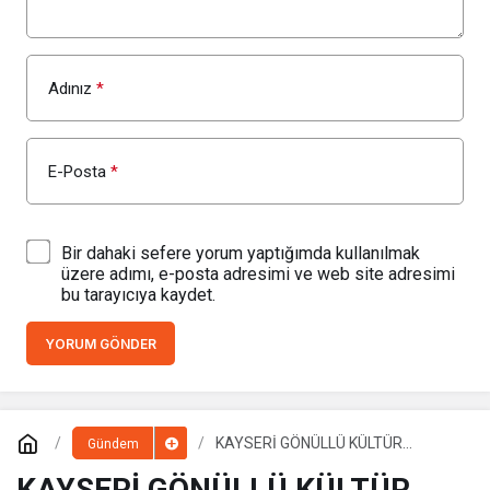
Adınız
*
E-Posta
*
Bir dahaki sefere yorum yaptığımda kullanılmak
üzere adımı, e-posta adresimi ve web site adresimi
bu tarayıcıya kaydet.
YORUM GÖNDER
KAYSERİ GÖNÜLLÜ KÜLTÜR
Gündem
TEŞEKKÜLLERİ BİR ARAYA GELDİ
KAYSERİ GÖNÜLLÜ KÜLTÜR