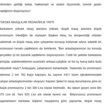
elimizden geldiği kadar, hakkaniyet ve adalet ölçüsünde, önemli şeyler
yaptığımızı düşünüyoruz”
YÜKSEK MAAŞLILAR FEDAKÂRLIK YAPTI
Bankaların yüksek maaş alanlara yüksek, düşük maaş alanlara düşük
promosyon ödediğini de söyleyen Başkan Akay, bu dengesizliği ortadan
kaldırmak ve düşük maaş alan çalışanları koruyup kollamak adına, adaletli bir
promosyon hesabı yaptıklarını da belirterek, “Ben arkadaşlarımızın bu konuda
gerçekten iyi bir pazarlık yaptıklarını düşünüyorum. Ciddi bir şekilde bankalarla
görüşüp, alabileceklerinin azamisini almaya çalıştılar ve biz üç kuruş daha fazla
ödeyebilir miyiz? Anlayışıyla, çalışmamızı tamamladık. Toplamda bu promosyon
ödemesi 2 bin 782 kişiyi kapsıyor, bu sayının 441’i bizim iştiraklerimizdeki
çalışan arkadaşlarımızdan oluşuyor. Kayseri Şeker’in maaş durumlarına göre en
düşük promosyonu 2 bin 300 Lira olarak belirledik. Bu rakam geçen sene Bin
375 Lira idi. Yani 925 Lira artı olarak ilavesi var. Biliyorsunuz promosyon
uygulamasını bankalar, kişilerin maaşlarına göre yapıyorlar, düşük maaş