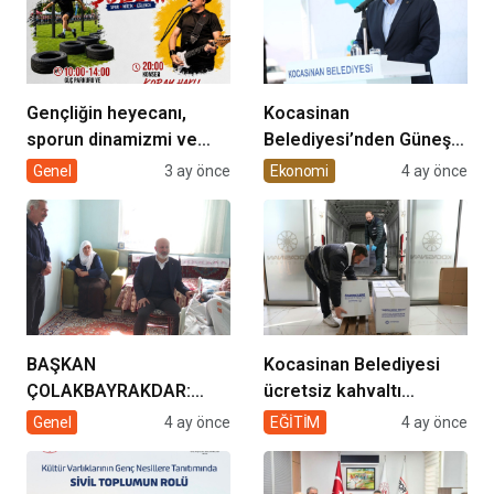
Gençliğin heyecanı,
Kocasinan
sporun dinamizmi ve
Belediyesi’nden Güneş
müziğin coşkusu
Enerjisi Hamlesi
Genel
3 ay önce
Ekonomi
4 ay önce
Kocasinan’da bir araya
geliyor!
BAŞKAN
Kocasinan Belediyesi
ÇOLAKBAYRAKDAR:
ücretsiz kahvaltı
“EVDE SAĞLIK
desteği projesi
Genel
4 ay önce
EĞİTİM
4 ay önce
HİZMETİMİZLE DE
GÖNÜLLERE