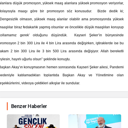
alanlara düşük promosyon, yüksek maaş alanlara yüksek promosyon veriyorlar,
dolayısıyla maaşı göre bir promosyon söz konusudur. Bizde dedik ki;
‘Dengesizlik olmasın, yüksek maaş alanlar olabilir ama promosyonda yüksek
maaşlılar biraz fedakarlık yapmış olsunlar ve öncelikle düşük maaşlıları koruyup
kollamamız gerek’ olduğunu düşündük. Kayseri Şeker’in bünyesinde
promosyon 2 bin 300 Lira ile 4 bin Lira arasında değişirken, iştiraklerde ise bu
rakam 2 bin 300 Lira ile 3 bin 500 Lira arasında değişiyor. Allah bereketli
eylesin, hayırlı uğurlu olsun” şeklinde konuştu.
Başkan Akay’ın konuşmasının hemen sonrasında Kayseri Şeker ailesi, Pandemi
nedeniyle katılamadıkları toplantıda Başkan Akay ve Yönetimine olan
teşekkürlerini, videoya çektikleri alkışlar ile sundular.
Benzer Haberler