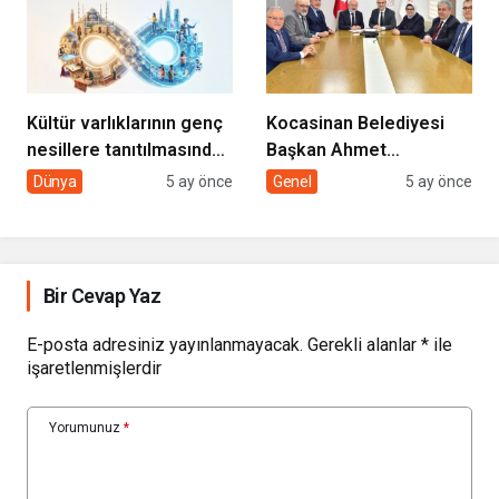
DOKUNUYORUZ”
Kültür varlıklarının genç
Kocasinan Belediyesi
nesillere tanıtılmasında
Başkan Ahmet
sivil toplumun rolü
Çolakbayrakdar ile
Dünya
5 ay önce
Genel
5 ay önce
yeniliklere imza atıyor
Bir Cevap Yaz
E-posta adresiniz yayınlanmayacak.
Gerekli alanlar
*
ile
işaretlenmişlerdir
Yorumunuz
*