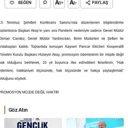
BEĞEN
+
-
PAYLAŞ
15 Temmuz Şehitleri Konferans Salonu’nda düzenlenen bilgilendirme
toplantısına Başkan Akay’ın yanı sıra Pandemi nedeniyle sadece Genel Müdür
Osman Canıtez, Genel Müdür Yardımcıları, Birim Müdürleri ve Şefleri ile
Ustabaşları katıldı. Toplantıda konuşan Kayseri Pancar Ekicileri Kooperatifi
Yönetim Kurulu Başkanı Hüseyin Akay, promosyon ödemesinin bir müjde değil
hak olduğunu belirterek, 10 yıl boyunca ilke edindikleri felsefenin; “Hak
edenlere, hakkaniyet ölçüsünde, hak ölçüsünde ve hakça paylaştırmak”
olduğunu söyledi.
PROMOSYON MÜJDE DEĞİL HAKTIR
Göz Atın