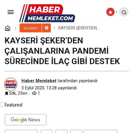
KAYSERİ GÖNÜLLÜ KÜLTÜR
TEŞEKKÜLLERİ BİR ARAYA GELDİ
Paylaş
Yorum Yap
KAYSERİ ŞEKER’DEN
Gündem
ÇALIŞANLARINA PANDEMİ
SÜRECİNDE İLAÇ GİBİ DESTEK
KAYSERİ ŞEKER’DEN
ÇALIŞANLARINA PANDEMİ
SÜRECİNDE İLAÇ GİBİ DESTEK
Haber Memleket
tarafından yayınlandı
3 Eylül 2020, 13:28
yayınlandı
3dk, 25sn
1