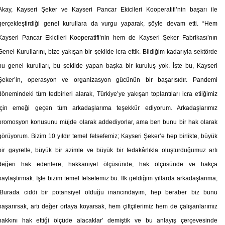
DOKUNUYORUZ”
Akay, Kayseri Şeker ve Kayseri Pancar Ekicileri Kooperatifi’nin başarı ile
gerçekleştirdiği genel kurullara da vurgu yaparak, şöyle devam etti. “Hem
Kayseri Pancar Ekicileri Kooperatifi’nin hem de Kayseri Şeker Fabrikası’nın
Genel Kurullarını, bize yakışan bir şekilde icra ettik. Bildiğim kadarıyla sektörde
bu genel kurulları, bu şekilde yapan başka bir kuruluş yok. İşte bu, Kayseri
Şeker’in, operasyon ve organizasyon gücünün bir başarısıdır. Pandemi
dönemindeki tüm tedbirleri alarak, Türkiye’ye yakışan toplantıları icra etiiğimiz
için emeği geçen tüm arkadaşlarıma teşekkür ediyorum. Arkadaşlarımız
promosyon konusunu müjde olarak addediyorlar, ama ben bunu bir hak olarak
görüyorum. Bizim 10 yıldır temel felsefemiz; Kayseri Şeker’e hep birlikte, büyük
bir gayretle, büyük bir azimle ve büyük bir fedakârlıkla oluşturduğumuz artı
değeri hak edenlere, hakkaniyet ölçüsünde, hak ölçüsünde ve hakça
paylaştırmak. İşte bizim temel felsefemiz bu. İlk geldiğim yıllarda arkadaşlarıma;
‘Burada ciddi bir potansiyel olduğu inancındayım, hep beraber biz bunu
başarırsak, artı değer ortaya koyarsak, hem çiftçilerimiz hem de çalışanlarımız
hakkını hak ettiği ölçüde alacaklar’ demiştik ve bu anlayış çerçevesinde