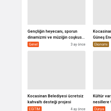
Gençliğin heyecanı, sporun
Kocasinan
dinamizmi ve müziğin coşkusu
Güneş Ene
Kocasinan’da bir araya geliyor!
Genel
3 ay önce
Ekonomi
Kocasinan Belediyesi ücretsiz
Kültür var
kahvaltı desteği projesi
nesillere 
toplumun 
EĞİTİM
4 ay önce
Dünya