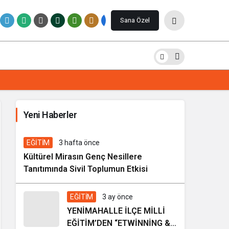
Paylaş
Yorum Yap
Sana Özel
İhale ilanı Kocasinan Belediyesi
Yeni Haberler
7 gün önce
Genel
EĞİTİM
3 hafta önce
Kültürel Mirasın Genç Nesillere
Tanıtımında Sivil Toplumun Etkisi
EĞİTİM
3 ay önce
YENİMAHALLE İLÇE MİLLİ
EĞİTİM’DEN “ETWİNNİNG &