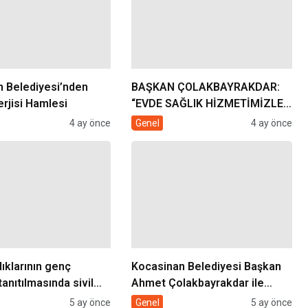
 Belediyesi’nden
BAŞKAN ÇOLAKBAYRAKDAR:
rjisi Hamlesi
“EVDE SAĞLIK HİZMETİMİZLE
DE GÖNÜLLERE
4 ay önce
Genel
4 ay önce
DOKUNUYORUZ”
lıklarının genç
Kocasinan Belediyesi Başkan
tanıtılmasında sivil
Ahmet Çolakbayrakdar ile
rolü
yeniliklere imza atıyor
5 ay önce
Genel
5 ay önce