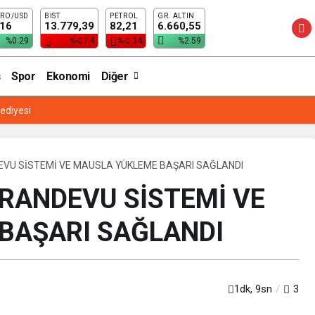
RO/USD
BIST
PETROL
GR. ALTIN
İ VE MAUSLA YÜKLEME BAŞARI SAĞLANDI
,16
13.779,39
82,21
6.660,55
%0.29
%-0.14
%-0.34
%2.59
Spor
Ekonomi
Diğer
lediyesi
EVU SİSTEMİ VE MAUSLA YÜKLEME BAŞARI SAĞLANDI
 RANDEVU SİSTEMİ VE
BAŞARI SAĞLANDI
1dk, 9sn
3