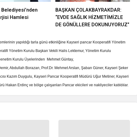
 Belediyesi’nden
BAŞKAN ÇOLAKBAYRAKDAR:
jisi Hamlesi
“EVDE SAĞLIK HİZMETİMİZLE
DE GÖNÜLLERE DOKUNUYORUZ”
lerinin yapıldığı tarla günü etkinliğine Kayseri pancar Kooperatifi Yönetim
ratifi Yönetim Kurulu Başkan Vekili Halis Lektemur, Yönetim Kurulu
 Denetim Kurulu Üyelerinden Mehmet Güntay,
Demir, Abdullah Borazan, Prof.Dr. Mehmet Arslan, Şaban Güner, Kayseri Şeker
sı Kazım Duygulu, Kayseri Pancar Kooperatifi Müdürü Uğur Metiner, Kayseri
Hakan Erdinç ve bölge çalışanları Pancar ekicileri ve nakliyeciler katıldılar.