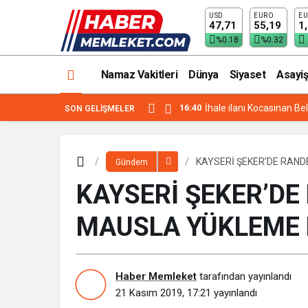
USD
EURO
EU
KAYSERİ ŞEKER’DE RANDEVU SİSTEM
47,71
55,19
1
%0.18
%0.32
Namaz Vakitleri
Dünya
Siyaset
Asayiş
16:40
İhale ilanı Kocasinan Be
SON GELIŞMELER
KAYSERİ ŞEKER’DE RAND
Gündem
KAYSERİ ŞEKER’DE
MAUSLA YÜKLEME 
Haber Memleket
tarafından yayınlandı
21 Kasım 2019, 17:21
yayınlandı