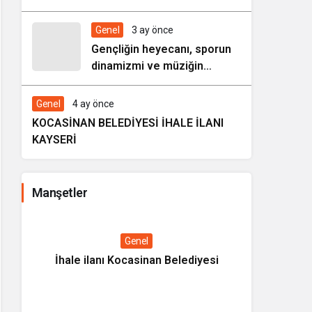
HAREZMİ PROJE ŞENLİĞİ”
Genel
3 ay önce
Gençliğin heyecanı, sporun
dinamizmi ve müziğin
coşkusu Kocasinan’da bir
araya geliyor!
Genel
4 ay önce
KOCASİNAN BELEDİYESİ İHALE İLANI
KAYSERİ
Manşetler
Genel
İhale ilanı Kocasinan Belediyesi
Kültüre
Tanıtım