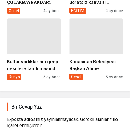
ÇOLAKBAYRAKDAR:
ücretsiz kahvaltı
“EVDE SAĞLIK
desteği projesi
Genel
4 ay önce
EĞİTİM
4 ay önce
HİZMETİMİZLE DE
GÖNÜLLERE
DOKUNUYORUZ”
Kültür varlıklarının genç
Kocasinan Belediyesi
nesillere tanıtılmasında
Başkan Ahmet
sivil toplumun rolü
Çolakbayrakdar ile
Dünya
5 ay önce
Genel
5 ay önce
yeniliklere imza atıyor
Bir Cevap Yaz
E-posta adresiniz yayınlanmayacak.
Gerekli alanlar
*
ile
işaretlenmişlerdir