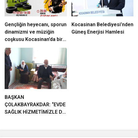
Gençliğin heyecanı, sporun
Kocasinan Belediyesi’nden
dinamizmi ve müziğin
Güneş Enerjisi Hamlesi
coşkusu Kocasinan’da bir
araya geliyor!
BAŞKAN
ÇOLAKBAYRAKDAR: “EVDE
SAĞLIK HİZMETİMİZLE DE
GÖNÜLLERE
DOKUNUYORUZ”