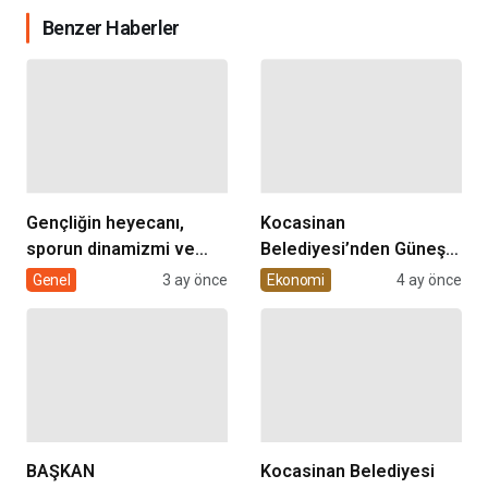
Benzer Haberler
Gençliğin heyecanı,
Kocasinan
sporun dinamizmi ve
Belediyesi’nden Güneş
müziğin coşkusu
Enerjisi Hamlesi
Genel
3 ay önce
Ekonomi
4 ay önce
Kocasinan’da bir araya
geliyor!
BAŞKAN
Kocasinan Belediyesi