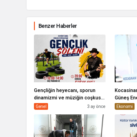
Benzer Haberler
Gençliğin heyecanı, sporun
Kocasinan
dinamizmi ve müziğin coşkusu
Güneş Ene
Kocasinan’da bir araya geliyor!
Genel
3 ay önce
Ekonomi