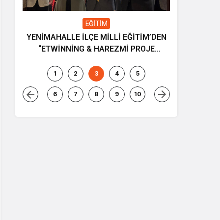
EĞİTİM
YENİMAHALLE İLÇE MİLLİ EĞİTİM’DEN
Gençliğin
“ETWİNNİNG & HAREZMİ PROJE
ve müziği
ŞENLİĞİ”
1
2
3
4
5
6
7
8
9
10