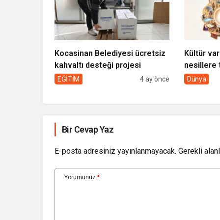
Kocasinan Belediyesi ücretsiz
Kültür var
kahvaltı desteği projesi
nesillere 
toplumun 
EĞİTİM
4 ay önce
Dünya
Bir Cevap Yaz
E-posta adresiniz yayınlanmayacak.
Gerekli alan
Yorumunuz
*