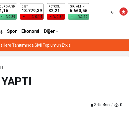
EURO/USD
BIST
PETROL
GR. ALTIN
1,16
13.779,39
82,21
6.660,55
%0.29
%-0.14
%-0.34
%2.59
iş
Spor
Ekonomi
Diğer
sillere Tanıtımında Sivil Toplumun Etkisi
TI
 YAPTI
3dk, 4sn
0