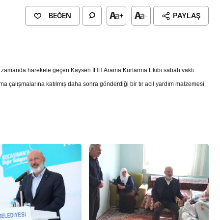
BEĞEN
+
-
PAYLAŞ
r zamanda harekete geçen Kayseri İHH Arama Kurtarma Ekibi sabah vakti
 çalışmalarına katılmış daha sonra gönderdiği bir tır acil yardım malzemesi
Genel
EĞİTİM
casinan Belediyesi
Kültürel Mirasın Genç Nesillere
Tanıtımında Sivil Toplumun Etkis