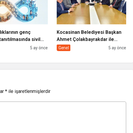
lıklarının genç
Kocasinan Belediyesi Başkan
tanıtılmasında sivil
Ahmet Çolakbayrakdar ile
rolü
yeniliklere imza atıyor
5 ay önce
Genel
5 ay önce
lar
*
ile işaretlenmişlerdir