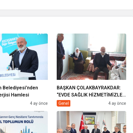
 Belediyesi’nden
BAŞKAN ÇOLAKBAYRAKDAR:
rjisi Hamlesi
“EVDE SAĞLIK HİZMETİMİZLE
DE GÖNÜLLERE
4 ay önce
Genel
4 ay önce
DOKUNUYORUZ”