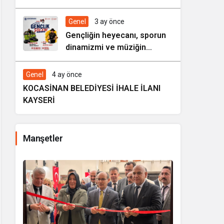
HAREZMİ PROJE ŞENLİĞİ”
Genel
3 ay önce
Gençliğin heyecanı, sporun
dinamizmi ve müziğin
coşkusu Kocasinan’da bir
araya geliyor!
Genel
4 ay önce
KOCASİNAN BELEDİYESİ İHALE İLANI
KAYSERİ
Manşetler
i