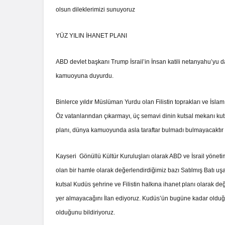
olsun dileklerimizi sunuyoruz
YÜZ YILIN İHANET PLANI
ABD devlet başkanı Trump İsrail’in İnsan katili netanyahu’yu da y
kamuoyuna duyurdu.
Binlerce yıldır Müslüman Yurdu olan Filistin toprakları ve İsla
Öz vatanlarından çıkarmayı, üç semavi dinin kutsal mekanı kutsa
planı, dünya kamuoyunda asla taraftar bulmadı bulmayacaktır
Kayseri Gönüllü Kültür Kuruluşları olarak ABD ve İsrail yönet
olan bir hamle olarak değerlendirdiğimiz bazı Satılmış Batı uşa
kutsal Kudüs şehrine ve Filistin halkına ihanet planı olarak değ
yer almayacağını İlan ediyoruz. Kudüs’ün bugüne kadar oldu
olduğunu bildiriyoruz.