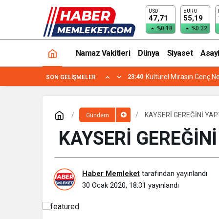
USD
EURO
KAYSERİ GEREĞİNİ YAPTI
47,71
55,19
%0.18
%0.32
Namaz Vakitleri
Dünya
Siyaset
Asay
23:40
Kültürel Mirasın Genç Ne
SON GELIŞMELER
KAYSERİ GEREĞİNİ YAP
Gündem
KAYSERİ GEREĞİNİ
Haber Memleket
tarafından yayınlandı
30 Ocak 2020, 18:31
yayınlandı