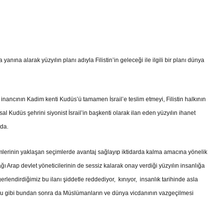
anına alarak yüzyılın planı adıyla Filistin’in geleceği ile ilgili bir planı dünya
m inancının Kadim kenti Kudüs’ü tamamen İsrail’e teslim etmeyi, Filistin halkının
l Kudüs şehrini siyonist İsrail’in başkenti olarak ilan eden yüzyılın ihanet
 da.
imlerinin yaklaşan seçimlerde avantaj sağlayıp iktidarda kalma amacına yönelik
ğı Arap devlet yöneticilerinin de sessiz kalarak onay verdiği yüzyılın insanlığa
erlendirdiğimiz bu ilanı şiddetle reddediyor, kınıyor, insanlık tarihinde asla
ğu gibi bundan sonra da Müslümanların ve dünya vicdanının vazgeçilmesi