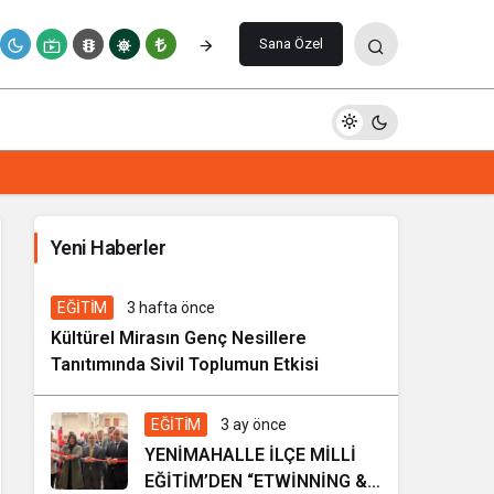
Yorum Yap
Sana Özel
İhale ilanı Kocasinan Belediyesi
Yeni Haberler
6 gün önce
Genel
EĞİTİM
3 hafta önce
Kültürel Mirasın Genç Nesillere
Tanıtımında Sivil Toplumun Etkisi
EĞİTİM
3 ay önce
YENİMAHALLE İLÇE MİLLİ
EĞİTİM’DEN “ETWİNNİNG &