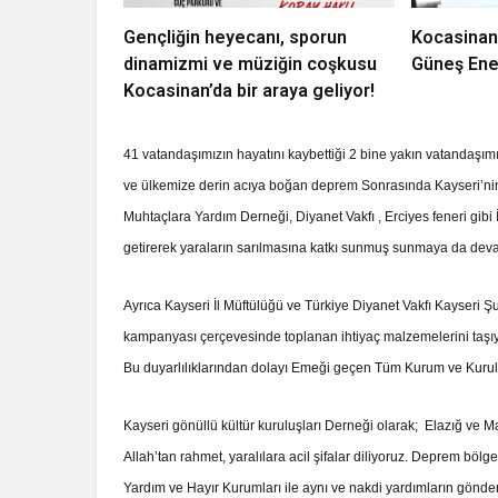
Gençliğin heyecanı, sporun
Kocasinan
dinamizmi ve müziğin coşkusu
Güneş Ener
Kocasinan’da bir araya geliyor!
41 vatandaşımızın hayatını kaybettiği 2 bine yakın vatandaşımız
ve ülkemize derin acıya boğan deprem Sonrasında Kayseri’nin ü
Muhtaçlara Yardım Derneği, Diyanet Vakfı , Erciyes feneri gibi
getirerek yaraların sarılmasına katkı sunmuş sunmaya da dev
Ayrıca Kayseri İl Müftülüğü ve Türkiye Diyanet Vakfı Kayseri Ş
kampanyası çerçevesinde toplanan ihtiyaç malzemelerini taşı
Bu duyarlılıklarından dolayı Emeği geçen Tüm Kurum ve Kurul
Kayseri gönüllü kültür kuruluşları Derneği olarak; Elazığ v
Allah’tan rahmet, yaralılara acil şifalar diliyoruz. Deprem böl
Yardım ve Hayır Kurumları ile aynı ve nakdi yardımların göndere