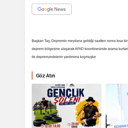
Başkan Taş; Depremin meydana geldiği saatten sonra kısa bi
deprem bölgesine ulaşarak AFAD koordinesinde arama kurtarma
ile depremzedelerin yardımına koşmuştur
Göz Atın
İhale ilanı Ko