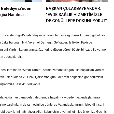
 Belediyesi’nden
BAŞKAN ÇOLAKBAYRAKDAR:
jisi Hamlesi
“EVDE SAĞLIK HİZMETİMİZLE
DE GÖNÜLLERE DOKUNUYORUZ”
ın yaralandığı 45 vatandaşımızın yıkıntılardan sağ olarak kurtarıldığı bölgeyi
stte bulunan İHH, Veren el Derneği, Şefkatder, İyilikder, Fakir ve
 İnsani Yardım kurumlarımız, üzerlerine düşen görevi büyük bir çaba ile yerine
am edeceklerdir.
ubesi tarafından “Şimdi Yaraları sarma zamanı” slagonu ile başlatılan yardım
yan 3 tır dualarla 29 Ocak Çarşamba günü deprem bölgesine gönderilmiştir.
uşlarımıza Teşekkür ediyoruz.
e Malatya’da meydana gelen depremde hayatını kaybeden vatandaşlarımıza
gesine yardımların devam ettiği bu günlerde Vatandaşlarımızın, istediği İnsani
bilecek lerini hatırlatıyor, Allah kabul etsin diyor milletimize ülkemize Geçmiş