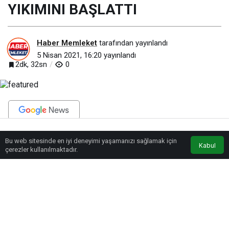
YIKIMINI BAŞLATTI
Haber Memleket
tarafından yayınlandı
5 Nisan 2021, 16:20
yayınlandı
2dk, 32sn
0
BEĞEN
PAYLAŞ
Bu web sitesinde en iyi deneyimi yaşamanızı sağlamak için
Anasayfa
Akış
Eczaneler
Trafik
Kabul
çerezler kullanılmaktadır.
Sadece Kayseri’nin değil, Türkiye’nin önemli kentsel dönüşüm projelerinden
birisi olan Sahabiye Kentsel Dönüşüm Projesi 2’nci uygulama etabında Prof.
Fevzi Fevzioğlu Caddesi ile Yıldırım Caddesi arasını kapsayan alanda yıkım
çalışmaları başladı.