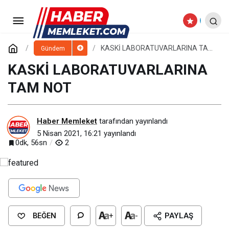
BAŞKAN BÜYÜKKILIÇ,
SAHABİYE’DE İKİNCİ ETABIN YIKIMINI
Paylaş
Yorum Yap
KASKİ LABORATUVARLARINA TAM
Gündem
NOT
KASKİ LABORATUVARLARINA
BAŞLATTI
TAM NOT
Haber Memleket
tarafından yayınlandı
5 Nisan 2021, 16:21
yayınlandı
0dk, 56sn
2
BEĞEN
+
-
PAYLAŞ