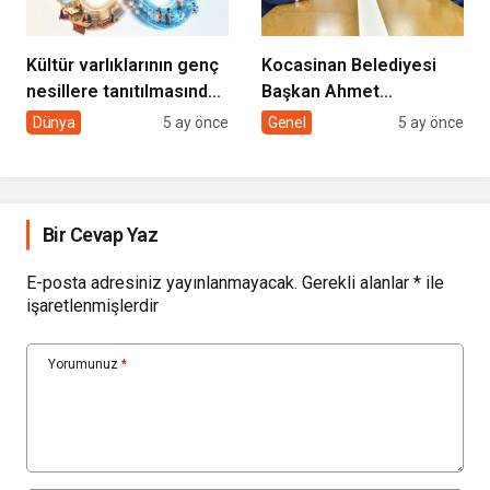
Kültür varlıklarının genç
Kocasinan Belediyesi
nesillere tanıtılmasında
Başkan Ahmet
sivil toplumun rolü
Çolakbayrakdar ile
Dünya
5 ay önce
Genel
5 ay önce
yeniliklere imza atıyor
Bir Cevap Yaz
E-posta adresiniz yayınlanmayacak.
Gerekli alanlar
*
ile
işaretlenmişlerdir
Yorumunuz
*