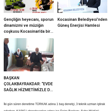
Gençliğin heyecanı, sporun
Kocasinan Belediyesi’nden
dinamizmi ve müziğin
Güneş Enerjisi Hamlesi
coşkusu Kocasinan’da bir
araya geliyor!
BAŞKAN
ÇOLAKBAYRAKDAR: “EVDE
SAĞLIK HİZMETİMİZLE DE
GÖNÜLLERE
DOKUNUYORUZ”
İki gün süren denetime TÜRKAK adına 1 baş denetçi, 3 teknik uzman iştirak