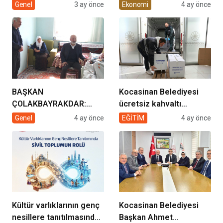
müziğin coşkusu
Enerjisi Hamlesi
Genel
3 ay önce
Ekonomi
4 ay önce
Kocasinan’da bir araya
geliyor!
BAŞKAN
Kocasinan Belediyesi
ÇOLAKBAYRAKDAR:
ücretsiz kahvaltı
“EVDE SAĞLIK
desteği projesi
Genel
4 ay önce
EĞİTİM
4 ay önce
HİZMETİMİZLE DE
GÖNÜLLERE
DOKUNUYORUZ”
Kültür varlıklarının genç
Kocasinan Belediyesi
nesillere tanıtılmasında
Başkan Ahmet