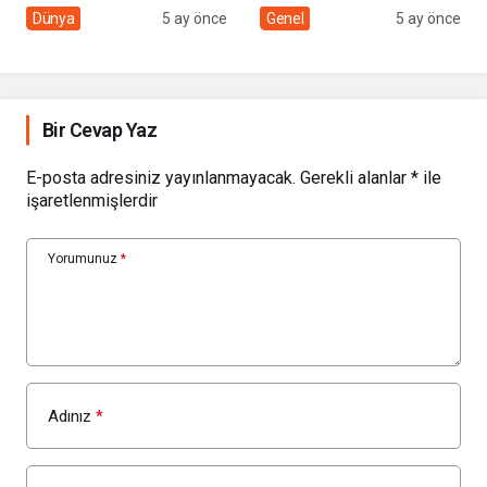
sivil toplumun rolü
Çolakbayrakdar ile
Dünya
5 ay önce
Genel
5 ay önce
yeniliklere imza atıyor
Bir Cevap Yaz
E-posta adresiniz yayınlanmayacak.
Gerekli alanlar
*
ile
işaretlenmişlerdir
Yorumunuz
*
Adınız
*