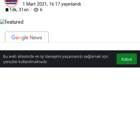
1 Mart 2021, 16:17
yayınlandı
1dk, 31sn
6
BEĞEN
PAYLAŞ
Bu web sitesinde en iyi deneyimi yaşamanızı sağlamak için
Anasayfa
Akış
Eczaneler
Trafik
Kabul
çerezler kullanılmaktadır.
Her zaman eğitim alanında yapılan yatırımlara destek olduklarını vurgulayan
Başkan Çolakbayrakdar, “Sağlıklı nesiller için 2016 yılından beri
yürüttüğümüz hijyen ve temizlik çalışmalarının pandemi ile mücadelede ne
kadar önemli ve değerli olduğunu gördük. Özellikle yıllardır edinmiş
olduğumuz bu tecrübeyi sahalarda uyguluyoruz.” diye konuştu. Başkan
Çolakbayrakdar, sözlerini şu şekilde sürdürdü: “Özellikle daha sağlıklı bir
nesil yetiştirilmesi için yoğun gayret sarf ediyoruz. Çocuklarımız için 2016-
2017 eğitim öğretim yılı açılışında başlattığımız ‘Hijyen ve Dezenfeksiyon