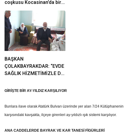
coşkusu Kocasinan’da bir
araya geliyor!
BAŞKAN
ÇOLAKBAYRAKDAR: “EVDE
SAĞLIK HİZMETİMİZLE DE
GÖNÜLLERE
DOKUNUYORUZ”
GİRİŞTE BİR AY-YILDIZ KARŞILIYOR
Bunlara ilave olarak Atatürk Bulvarı üzerinde yer alan 7/24 Kütüphanenin
karşısındaki kavşakta, ilçeye girenleri ay-yıldızlı ışık sistemi karşılıyor.
ANA CADDELERDE BAYRAK VE KAR TANESİ FİGÜRLERİ