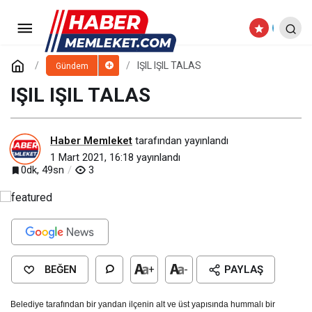
KOCASİNAN’DA DAHA SAĞLIKLI
NESİLLER İÇİN OKULLAR DEZENFEKTE
Paylaş
Yorum Yap
IŞIL IŞIL TALAS
Gündem
IŞIL IŞIL TALAS
EDİLDİ
Haber Memleket
tarafından yayınlandı
1 Mart 2021, 16:18
yayınlandı
0dk, 49sn
3
BEĞEN
+
-
PAYLAŞ
Belediye tarafından bir yandan ilçenin alt ve üst yapısında hummalı bir