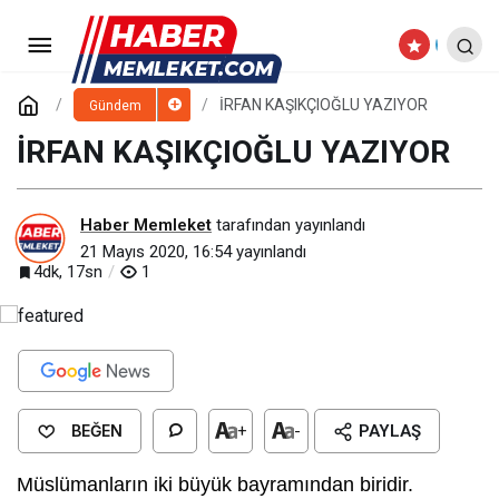
AHMET TAŞ YAZIYOR
Paylaş
Yorum Yap
İRFAN KAŞIKÇIOĞLU YAZIYOR
Gündem
İRFAN KAŞIKÇIOĞLU YAZIYOR
Haber Memleket
tarafından yayınlandı
21 Mayıs 2020, 16:54
yayınlandı
4dk, 17sn
1
BEĞEN
+
-
PAYLAŞ
Müslümanların iki büyük bayramından biridir.