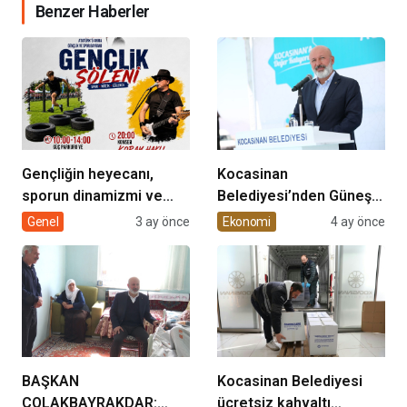
Benzer Haberler
Gençliğin heyecanı,
Kocasinan
sporun dinamizmi ve
Belediyesi’nden Güneş
müziğin coşkusu
Enerjisi Hamlesi
Genel
3 ay önce
Ekonomi
4 ay önce
Kocasinan’da bir araya
geliyor!
BAŞKAN
Kocasinan Belediyesi
ÇOLAKBAYRAKDAR:
ücretsiz kahvaltı