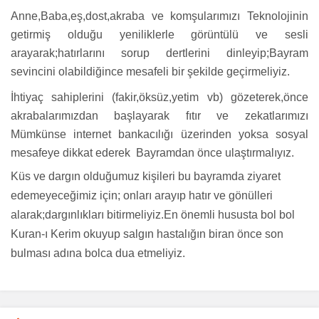
Anne,Baba,eş,dost,akraba ve komşularımızı Teknolojinin
getirmiş olduğu yeniliklerle görüntülü ve sesli
arayarak;hatırlarını sorup dertlerini dinleyip;Bayram
sevincini olabildiğince mesafeli bir şekilde geçirmeliyiz.
İhtiyaç sahiplerini (fakir,öksüz,yetim vb) gözeterek,önce
akrabalarımızdan başlayarak fıtır ve zekatlarımızı
Mümkünse internet bankacılığı üzerinden yoksa sosyal
mesafeye dikkat ederek Bayramdan önce ulaştırmalıyız.
Küs ve dargın olduğumuz kişileri bu bayramda ziyaret
edemeyeceğimiz için; onları arayıp hatır ve gönülleri
alarak;dargınlıkları bitirmeliyiz.En önemli hususta bol bol
Kuran-ı Kerim okuyup salgın hastalığın biran önce son
bulması adına bolca dua etmeliyiz.