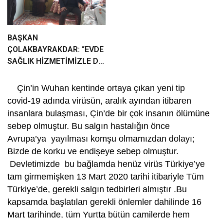
BAŞKAN
ÇOLAKBAYRAKDAR: “EVDE
SAĞLIK HİZMETİMİZLE DE
GÖNÜLLERE
DOKUNUYORUZ”
Çin’in Wuhan kentinde ortaya çıkan yeni tip
covid-19 adında virüsün, aralık ayından itibaren
insanlara bulaşması, Çin’de bir çok insanın ölümüne
sebep olmuştur. Bu salgın hastalığın önce
Avrupa’ya yayılması komşu olmamızdan dolayı;
Bizde de korku ve endişeye sebep olmuştur.
Devletimizde bu bağlamda henüz virüs Türkiye’ye
tam girmemişken 13 Mart 2020 tarihi itibariyle Tüm
Türkiye’de, gerekli salgın tedbirleri almıştır .Bu
kapsamda başlatılan gerekli önlemler dahilinde 16
Mart tarihinde, tüm Yurtta bütün camilerde hem