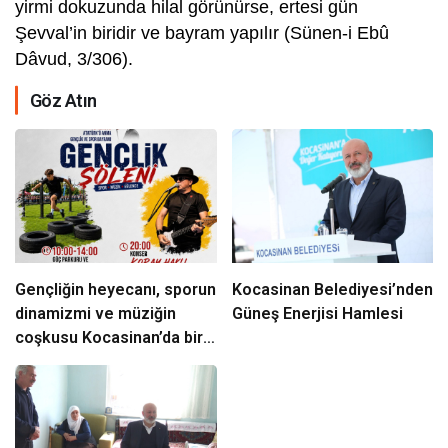
yirmi dokuzunda hilal görünürse, ertesi gün
Şevval’in biridir ve bayram yapılır (Sünen-i Ebû
Dâvud, 3/306).
Göz Atın
Gençliğin heyecanı, sporun
Kocasinan Belediyesi’nden
dinamizmi ve müziğin
Güneş Enerjisi Hamlesi
coşkusu Kocasinan’da bir
araya geliyor!