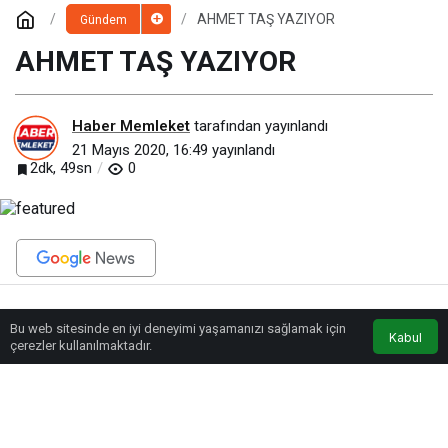
AHMET TAŞ YAZIYOR
Gündem
AHMET TAŞ YAZIYOR
Haber Memleket
tarafından yayınlandı
21 Mayıs 2020, 16:49
yayınlandı
2dk, 49sn
0
BEĞEN
PAYLAŞ
Bu web sitesinde en iyi deneyimi yaşamanızı sağlamak için
Anasayfa
Akış
Eczaneler
Trafik
Kabul
çerezler kullanılmaktadır.
9 yıl önce yani 2011 yılında Fatma ŞAHİN’in aile Bakanlığı döneminde
İstanbul’da imzalanan Türkiye’nin de taraf olduğu sözüm ona kadını koruma
ve cinsiyet eşitliğini tesis etme bunun için imza atan devletlerin bu konuda
farklı bakanlıklarda eğitim çalışmaları yapmayı taahhüt ettiği İstanbul