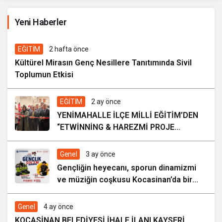
İhale ilanı Kocasinan Belediyesi
Yeni Haberler
1 gün önce
EĞİTİM
2 hafta önce
Kültürel Mirasın Genç Nesillere Tanıtımında Sivil
Toplumun Etkisi
EĞİTİM
2 ay önce
YENİMAHALLE İLÇE MİLLİ EĞİTİM’DEN
“ETWİNNİNG & HAREZMİ PROJE
ŞENLİĞİ”
Genel
3 ay önce
Gençliğin heyecanı, sporun dinamizmi
ve müziğin coşkusu Kocasinan’da bir
araya geliyor!
Genel
4 ay önce
KOCASİNAN BELEDİYESİ İHALE İLANI KAYSERİ