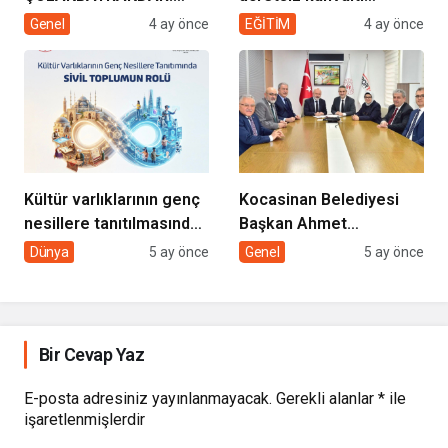
“EVDE SAĞLIK
desteği projesi
Genel
4 ay önce
EĞİTİM
4 ay önce
HİZMETİMİZLE DE
GÖNÜLLERE
DOKUNUYORUZ”
Kültür varlıklarının genç
Kocasinan Belediyesi
nesillere tanıtılmasında
Başkan Ahmet
sivil toplumun rolü
Çolakbayrakdar ile
Dünya
5 ay önce
Genel
5 ay önce
yeniliklere imza atıyor
Bir Cevap Yaz
E-posta adresiniz yayınlanmayacak.
Gerekli alanlar
*
ile
işaretlenmişlerdir