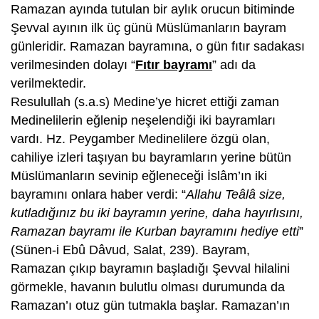
Ramazan ayında tutulan bir aylık orucun bitiminde
Şevval ayının ilk üç günü Müslümanların bayram
günleridir. Ramazan bayramına, o gün fıtır sadakası
verilmesinden dolayı “
Fıtır bayramı
” adı da
verilmektedir.
Resulullah (s.a.s) Medine’ye hicret ettiği zaman
Medinelilerin eğlenip neşelendiği iki bayramları
vardı. Hz. Peygamber Medinelilere özgü olan,
cahiliye izleri taşıyan bu bayramların yerine bütün
Müslümanların sevinip eğleneceği İslâm’ın iki
bayramını onlara haber verdi: “
Allahu Teâlâ size,
kutladığınız bu iki bayramın yerine, daha hayırlısını,
Ramazan bayramı ile Kurban bayramını hediye etti
”
(Sünen-i Ebû Dâvud, Salat, 239). Bayram,
Ramazan çıkıp bayramın başladığı Şevval hilalini
görmekle, havanın bulutlu olması durumunda da
Ramazan’ı otuz gün tutmakla başlar. Ramazan’ın