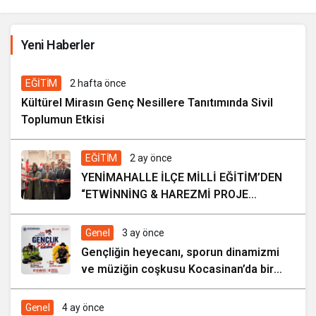
İhale ilanı Kocasinan Belediyesi
Yeni Haberler
1 gün önce
EĞİTİM
2 hafta önce
Kültürel Mirasın Genç Nesillere Tanıtımında Sivil
Toplumun Etkisi
EĞİTİM
2 ay önce
YENİMAHALLE İLÇE MİLLİ EĞİTİM’DEN
“ETWİNNİNG & HAREZMİ PROJE
ŞENLİĞİ”
Genel
3 ay önce
Gençliğin heyecanı, sporun dinamizmi
ve müziğin coşkusu Kocasinan’da bir
araya geliyor!
Genel
4 ay önce