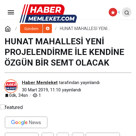
HUNAT MAHALLESİ YENİ
PROJELENDİRME İLE KENDİNE ÖZGÜN BİR
Paylaş
Yorum Yap
HUNAT MAHALLESİ YENİ
Gündem
PROJELENDİRME İLE KENDİNE
ÖZGÜN BİR SEMT OLACAK
HUNAT MAHALLESİ YENİ
SEMT OLACAK
PROJELENDİRME İLE KENDİNE
ÖZGÜN BİR SEMT OLACAK
Haber Memleket
tarafından yayınlandı
30 Mart 2019, 11:10
yayınlandı
0dk, 34sn
1