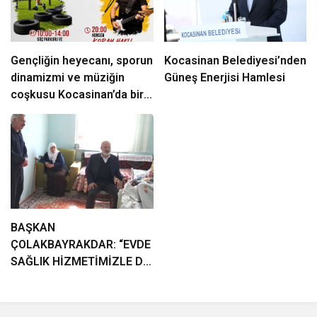
Gençliğin heyecanı, sporun
Kocasinan Belediyesi’nden
dinamizmi ve müziğin
Güneş Enerjisi Hamlesi
coşkusu Kocasinan’da bir
araya geliyor!
BAŞKAN
ÇOLAKBAYRAKDAR: “EVDE
SAĞLIK HİZMETİMİZLE DE
GÖNÜLLERE
DOKUNUYORUZ”