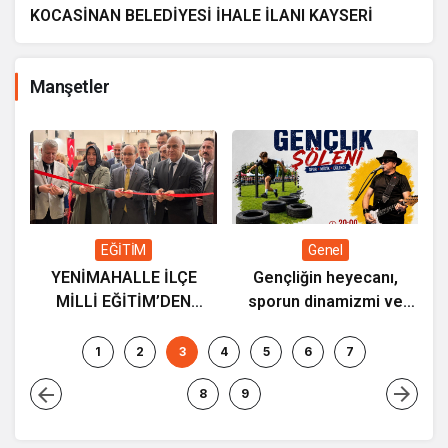
KOCASİNAN BELEDİYESİ İHALE İLANI KAYSERİ
Manşetler
ç
K
a
EĞİTİM
Genel
YENİMAHALLE İLÇE
Gençliğin heyecanı,
MİLLİ EĞİTİM’DEN
sporun dinamizmi ve
“ETWİNNİNG & HAREZMİ
müziğin coşkusu
PROJE ŞENLİĞİ”
Kocasinan’da bir araya
1
2
3
4
5
6
7
geliyor!
8
9