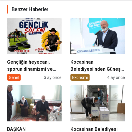
Benzer Haberler
Gençliğin heyecanı,
Kocasinan
sporun dinamizmi ve
Belediyesi’nden Güneş
müziğin coşkusu
Enerjisi Hamlesi
Genel
3 ay önce
Ekonomi
4 ay önce
Kocasinan’da bir araya
geliyor!
BAŞKAN
Kocasinan Belediyesi