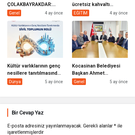
ÇOLAKBAYRAKDAR:
ücretsiz kahvaltı
“EVDE SAĞLIK
desteği projesi
Genel
4 ay önce
EĞİTİM
4 ay önce
HİZMETİMİZLE DE
GÖNÜLLERE
DOKUNUYORUZ”
Kültür varlıklarının genç
Kocasinan Belediyesi
nesillere tanıtılmasında
Başkan Ahmet
sivil toplumun rolü
Çolakbayrakdar ile
Dünya
5 ay önce
Genel
5 ay önce
yeniliklere imza atıyor
Bir Cevap Yaz
E-posta adresiniz yayınlanmayacak.
Gerekli alanlar
*
ile
işaretlenmişlerdir