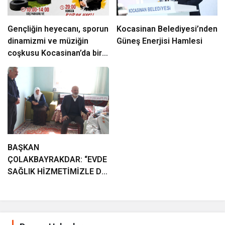
Gençliğin heyecanı, sporun
Kocasinan Belediyesi’nden
dinamizmi ve müziğin
Güneş Enerjisi Hamlesi
coşkusu Kocasinan’da bir
araya geliyor!
BAŞKAN
ÇOLAKBAYRAKDAR: “EVDE
SAĞLIK HİZMETİMİZLE DE
GÖNÜLLERE
DOKUNUYORUZ”