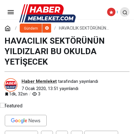
DEVELİ'DE METRUK BİNALAR
YIKILIYOR
Paylaş
Yorum Yap
HAVACILIK SEKTÖRÜNÜN
Gündem
YILDIZLARI BU OKULDA YETİŞECEK
HAVACILIK SEKTÖRÜNÜN
YILDIZLARI BU OKULDA
YETİŞECEK
Haber Memleket
tarafından yayınlandı
7 Ocak 2020, 13:51
yayınlandı
1dk, 32sn
3