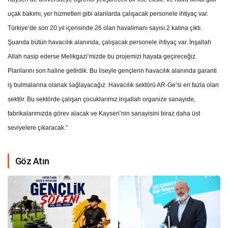
uçak bakımı, yer hizmetleri gibi alanlarda çalışacak personele ihtiyaç var.
Türkiye’de son 20 yıl içerisinde 26 olan havalimanı sayısı 2 katına çıktı.
Şuanda bütün havacılık alanında, çalışacak personele ihtiyaç var. İnşallah
Allah nasip ederse Melikgazi’mizde bu projemizi hayata geçireceğiz.
Planlarını son haline getirdik. Bu liseyle gençlerin havacılık alanında garanti
iş bulmalarına olanak sağlayacağız. Havacılık sektörü AR-Ge’si en fazla olan
sektör. Bu sektörde çalışan çocuklarımız inşallah organize sanayide,
fabrikalarımızda görev alacak ve Kayseri’nin sanayisini biraz daha üst
seviyelere çıkaracak.”
Göz Atın