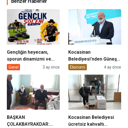
Benzer Haberler
Gençliğin heyecanı,
Kocasinan
sporun dinamizmi ve
Belediyesi’nden Güneş
müziğin coşkusu
Enerjisi Hamlesi
Genel
3 ay önce
Ekonomi
4 ay önce
Kocasinan’da bir araya
geliyor!
BAŞKAN
Kocasinan Belediyesi
ÇOLAKBAYRAKDAR:
ücretsiz kahvaltı