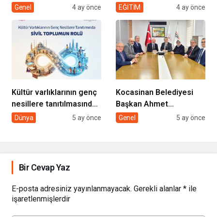
“EVDE SAĞLIK
desteği projesi
Genel
4 ay önce
EĞİTİM
4 ay önce
HİZMETİMİZLE DE
GÖNÜLLERE
DOKUNUYORUZ”
Kültür varlıklarının genç
Kocasinan Belediyesi
nesillere tanıtılmasında
Başkan Ahmet
sivil toplumun rolü
Çolakbayrakdar ile
Dünya
5 ay önce
Genel
5 ay önce
yeniliklere imza atıyor
Bir Cevap Yaz
E-posta adresiniz yayınlanmayacak.
Gerekli alanlar
*
ile
işaretlenmişlerdir