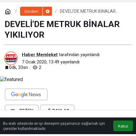
DEVELİ'DE METRUK BİNALAR
Gündem
YIKILIYOR
DEVELİ'DE METRUK BİNALAR
YIKILIYOR
Haber Memleket
tarafından yayınlandı
7 Ocak 2020, 13:49
yayınlandı
0dk, 33sn
2
BEĞEN
PAYLAŞ
Bu web sitesinde en iyi deneyimi yaşamanızı sağlamak için
Anasayfa
Akış
Eczaneler
Trafik
Kabul
İlçe Milli Eğitim Müdürlüğü tarafından yapılan başvuru sonrası Gazi
çerezler kullanılmaktadır.
Mahallesi İlkokulu bahçesinde bulunan lojmanın ekipmanlarla yıktıktan