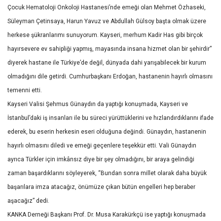
Çocuk Hematoloji Onkoloji Hastanesi’nde emeği olan Mehmet Özhaseki,
Süleyman Çetinsaya, Harun Yavuz ve Abdullah Gülsoy başta olmak üzere
herkese şükranlarımı sunuyorum. Kayseri, merhum Kadir Has gibi birçok
hayırsevere ev sahipliği yapmış, mayasında insana hizmet olan bir şehirdir”
diyerek hastane ile Türkiye’de değil, dünyada dahi yarışabilecek bir kurum
olmadığını dile getirdi. Cumhurbaşkanı Erdoğan, hastanenin hayırlı olmasını
temenni etti.
Kayseri Valisi Şehmus Günaydın da yaptığı konuşmada, Kayseri ve
İstanbul’daki iş insanları ile bu süreci yürüttüklerini ve hızlandırdıklarını ifade
ederek, bu eserin herkesin eseri olduğuna değindi. Günaydın, hastanenin
hayırlı olmasını diledi ve emeği geçenlere teşekkür etti. Vali Günaydın
ayrıca Türkler için imkânsız diye bir şey olmadığını, bir araya gelindiği
zaman başardıklarını söyleyerek, “Bundan sonra millet olarak daha büyük
başarılara imza atacağız, önümüze çıkan bütün engelleri hep beraber
aşacağız” dedi.
KANKA Derneği Başkanı Prof. Dr. Musa Karakürkçü ise yaptığı konuşmada