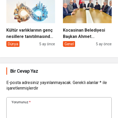
DOKUNUYORUZ”
Kültür varlıklarının genç
Kocasinan Belediyesi
nesillere tanıtılmasında
Başkan Ahmet
sivil toplumun rolü
Çolakbayrakdar ile
Dünya
5 ay önce
Genel
5 ay önce
yeniliklere imza atıyor
Bir Cevap Yaz
E-posta adresiniz yayınlanmayacak.
Gerekli alanlar
*
ile
işaretlenmişlerdir
Yorumunuz
*