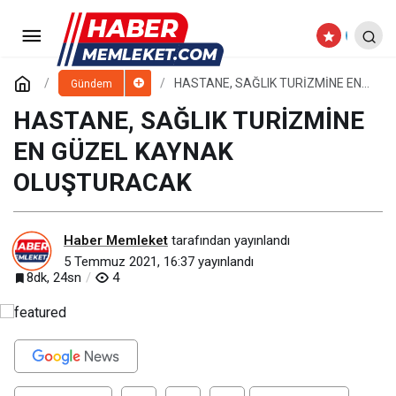
KOCASİNAN BELEDİYESİ’NDEN
DAHA MODERN VE DAHA FONKSİYONEL
Paylaş
Yorum Yap
HASTANE, SAĞLIK TURİZMİNE EN
Gündem
GÜZEL KAYNAK OLUŞTURACAK
HASTANE, SAĞLIK TURİZMİNE
PARKLAR
EN GÜZEL KAYNAK
OLUŞTURACAK
Haber Memleket
tarafından yayınlandı
5 Temmuz 2021, 16:37
yayınlandı
8dk, 24sn
4