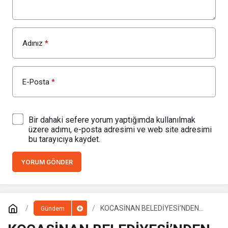
Adınız
*
E-Posta
*
Bir dahaki sefere yorum yaptığımda kullanılmak
üzere adımı, e-posta adresimi ve web site adresimi
bu tarayıcıya kaydet.
YORUM GÖNDER
KOCASİNAN BELEDİYESİ’NDEN
Gündem
DAHA MODERN VE DAHA
FONKSİYONEL PARKLAR