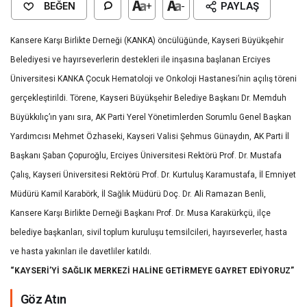
BEĞEN
+
-
PAYLAŞ
Kansere Karşı Birlikte Derneği (KANKA) öncülüğünde, Kayseri Büyükşehir
Belediyesi ve hayırseverlerin destekleri ile inşasına başlanan Erciyes
Üniversitesi KANKA Çocuk Hematoloji ve Onkoloji Hastanesi’nin açılış töreni
gerçekleştirildi. Törene, Kayseri Büyükşehir Belediye Başkanı Dr. Memduh
Büyükkılıç’ın yanı sıra, AK Parti Yerel Yönetimlerden Sorumlu Genel Başkan
Yardımcısı Mehmet Özhaseki, Kayseri Valisi Şehmus Günaydın, AK Parti İl
Başkanı Şaban Çopuroğlu, Erciyes Üniversitesi Rektörü Prof. Dr. Mustafa
Çalış, Kayseri Üniversitesi Rektörü Prof. Dr. Kurtuluş Karamustafa, İl Emniyet
Müdürü Kamil Karabörk, İl Sağlık Müdürü Doç. Dr. Ali Ramazan Benli,
Kansere Karşı Birlikte Derneği Başkanı Prof. Dr. Musa Karakürkçü, ilçe
belediye başkanları, sivil toplum kuruluşu temsilcileri, hayırseverler, hasta
ve hasta yakınları ile davetliler katıldı.
“KAYSERİ’Yİ SAĞLIK MERKEZİ HALİNE GETİRMEYE GAYRET EDİYORUZ”
Göz Atın