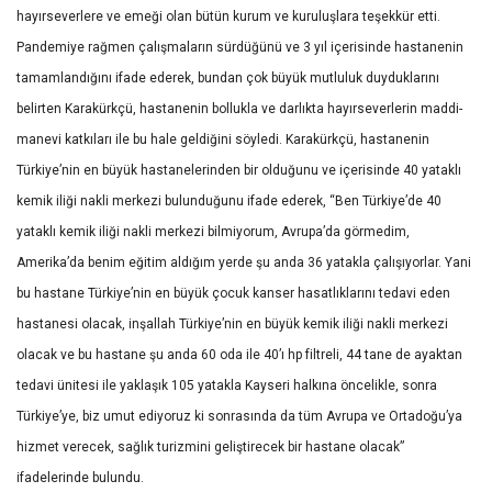
hayırseverlere ve emeği olan bütün kurum ve kuruluşlara teşekkür etti.
Pandemiye rağmen çalışmaların sürdüğünü ve 3 yıl içerisinde hastanenin
tamamlandığını ifade ederek, bundan çok büyük mutluluk duyduklarını
belirten Karakürkçü, hastanenin bollukla ve darlıkta hayırseverlerin maddi-
manevi katkıları ile bu hale geldiğini söyledi. Karakürkçü, hastanenin
Türkiye’nin en büyük hastanelerinden bir olduğunu ve içerisinde 40 yataklı
kemik iliği nakli merkezi bulunduğunu ifade ederek, “Ben Türkiye’de 40
yataklı kemik iliği nakli merkezi bilmiyorum, Avrupa’da görmedim,
Amerika’da benim eğitim aldığım yerde şu anda 36 yatakla çalışıyorlar. Yani
bu hastane Türkiye’nin en büyük çocuk kanser hasatlıklarını tedavi eden
hastanesi olacak, inşallah Türkiye’nin en büyük kemik iliği nakli merkezi
olacak ve bu hastane şu anda 60 oda ile 40’ı hp filtreli, 44 tane de ayaktan
tedavi ünitesi ile yaklaşık 105 yatakla Kayseri halkına öncelikle, sonra
Türkiye’ye, biz umut ediyoruz ki sonrasında da tüm Avrupa ve Ortadoğu’ya
hizmet verecek, sağlık turizmini geliştirecek bir hastane olacak”
ifadelerinde bulundu.