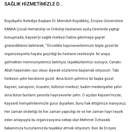
SAĞLIK HİZMETİMİZLE DE
GÖNÜLLERE
DOKUNUYORUZ”
Büyükşehir Belediye Başkanı Dr. Memduh Büyükkılıç, Erciyes Üniversitesi
KANKA Çocuk Hematoloji ve Onkoloji Hastanesi açılış töreninde yaptığı
konuşmada, Kayseri’yi sağlık merkezi haline getirmeye gayret
gösterdiklerini belirterek, “Öncelikle hayırseverlerimizin böyle güzel bir
organizasyonla hayata geçirdiği bu hastane vesilesiyle bir araya
gelmekten memnuniyetimizi belirtiyor, teşekkürlerimizi sunuyor, Cenab-ı
Allah hepsinden razı olsun diyerek sözlerime başlamak istiyorum. Tabi
herkesin şehri kendisine güzel. Ama bizim şehrimiz bir başka güzel.
Kayseri, sanayinin, ticaretin, kültürün merkezi, kadim medeniyetler şehri
ama bütün bunların yanında hayırseverler şehri. O açıdan Kayseri’mizde,
Kayserili hemşehrilerimizle gurur duyarken, bunu hak ettiğimize inanıyoruz.
Her zaman önderliği ile her zaman yapıcılığı ile ve her zaman hayrı teşvik
eden anlayışıyla bu organizasyona sebep olan Mehmet Özhaseki
bakanımıza huzurlarınızda teşekkür etmek istiyorum. Ben de Erciyes