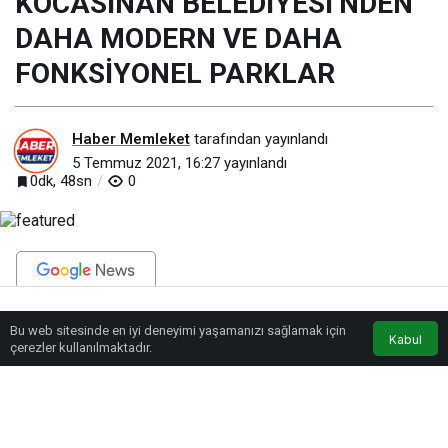
KOCASİNAN BELEDİYESİ’NDEN
DAHA MODERN VE DAHA
FONKSİYONEL PARKLAR
Haber Memleket
tarafından yayınlandı
5 Temmuz 2021, 16:27
yayınlandı
0dk, 48sn
0
BEĞEN
PAYLAŞ
Bu web sitesinde en iyi deneyimi yaşamanızı sağlamak için
Anasayfa
Akış
Eczaneler
Trafik
Kabul
çerezler kullanılmaktadır.
Geleceğin teminatı çocuklara daha yaşanabilir bir Kocasinan bırakmak için
parklara büyük önem veren Kocasinan Belediyesi Park ve Bahçeler
Müdürlüğü’ne bağlı ekipler, ‘Daha Yeşil Kocasinan’ parolasıyla her gün