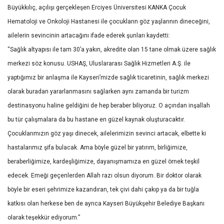
Büyükkılıç, açılışı gerçekleşen Erciyes Üniversitesi KANKA Çocuk
Hematoloji ve Onkoloji Hastanesi ile çocukların göz yaşlarının dineceğini,
ailelerin sevincinin artacağını ifade ederek şunları kaydetti:
“Sağlık altyapısı ile tam 30’a yakın, akredite olan 15 tane olmak üzere sağlık
merkezi söz konusu. USHAŞ, Uluslararası Sağlık Hizmetleri A.Ş. ile
yaptığımız bir anlaşma ile Kayseri’mizde sağlık ticaretinin, sağlık merkezi
olarak buradan yararlanmasını sağlarken aynı zamanda bir turizm
destinasyonu haline geldiğini de hep beraber biliyoruz. O açından inşallah
bu tür çalışmalara da bu hastane en güzel kaynak oluşturacaktır.
Çocuklarımızın göz yaşı dinecek, ailelerimizin sevinci artacak, elbette ki
hastalarımız şifa bulacak. Ama böyle güzel bir yatırım, birliğimize,
beraberliğimize, kardeşliğimize, dayanışmamıza en güzel örnek teşkil
edecek. Emeği geçenlerden Allah razı olsun diyorum. Bir doktor olarak
böyle bir eseri şehrimize kazandıran, tek çivi dahi çakıp ya da bir tuğla
katkısı olan herkese ben de ayrıca Kayseri Büyükşehir Belediye Başkanı
olarak teşekkür ediyorum.”