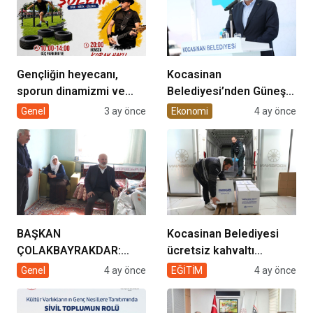
Gençliğin heyecanı,
Kocasinan
sporun dinamizmi ve
Belediyesi’nden Güneş
müziğin coşkusu
Enerjisi Hamlesi
Genel
3 ay önce
Ekonomi
4 ay önce
Kocasinan’da bir araya
geliyor!
BAŞKAN
Kocasinan Belediyesi
ÇOLAKBAYRAKDAR:
ücretsiz kahvaltı
“EVDE SAĞLIK
desteği projesi
Genel
4 ay önce
EĞİTİM
4 ay önce
HİZMETİMİZLE DE
GÖNÜLLERE