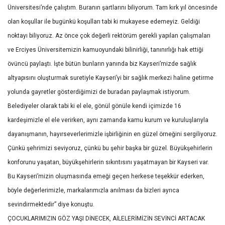
Üniversitesi’nde çalıştım. Buranın şartlarını biliyorum. Tam kırk yıl öncesinde
olan koşullar ile bugünkü koşulları tabi ki mukayese edemeyiz. Geldiği
noktayı biliyoruz. Az önce çok değerli rektörüm gerekli yapılan çalışmaları
ve Erciyes Üniversitemizin kamuoyundaki bilinirliği, tanınırlığı hak ettiği
övüncü paylaştı. İşte bütün bunların yanında biz Kayseri’mizde sağlık
altyapısını oluşturmak suretiyle Kayseri’yi bir sağlık merkezi haline getirme
yolunda gayretler gösterdiğimizi de buradan paylaşmak istiyorum.
Belediyeler olarak tabi ki el ele, gönül gönüle kendi içimizde 16
kardeşimizle el ele verirken, aynı zamanda kamu kurum ve kuruluşlarıyla
dayanışmanın, hayırseverlerimizle işbirliğinin en güzel örneğini sergiliyoruz.
Çünkü şehrimizi seviyoruz, çünkü bu şehir başka bir güzel. Büyükşehirlerin
konforunu yaşatan, büyükşehirlerin sıkıntısını yaşatmayan bir Kayseri var.
Bu Kayseri’mizin oluşmasında emeği geçen herkese teşekkür ederken,
böyle değerlerimizle, markalarımızla anılması da bizleri ayrıca
sevindirmektedir” diye konuştu.
ÇOCUKLARIMIZIN GÖZ YAŞI DİNECEK, AİLELERİMİZİN SEVİNCİ ARTACAK