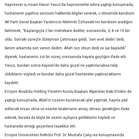
Hayırsever iş insanı Harun Yavuz’da hayırseverler adına yaptığı konuşmada,
hastanenin yapılma serüveni hakkında bilgiler vererek, o dönemde kendisini
AK Parti Genel Başkan Yardımcısı Mehmet Özhaseki’nin kendisini aradığını
belirterek, “Başlangıçta 2 bin metrekare dediler, sonrasında, 4, 8 ve 10 bin
oldu. Sonraki süreçte Süleyman Çetinsaya geldi, ‘sen evet dedin’ dedi,
benim arkamda sen varsın dedim. Allah razı olsun dedi ve işe başladık”
diyerek, hastanenin zor bir süreç sonrasında hayata geçtiğini ifade etti.
Yavuz, bundan sonra Kayseri’de daha güzel ne yaptırılacaksa talip
olduklarını söyledi ve bundan daha güzel hastaneler yaptıracaklarını
kaydetti.
Erciyes Anadolu Holding Yönetim Kurulu Başkanı Alparslan Baki Ertekin de
yaptığı konuşmada, Allah’ın rızasını kazanacak işler yapmak, hayırla yâd
edilecek insan olma ve eserler bırakmanın amaç olması gerektiğini ifade
ederek, burada da böyle bir eserin açılışına geldiklerini söyledi ve
hastanede emeği geçenlere teşekkür etti.
Erciyes Üniversitesi Rektörü Prof. Dr. Mustafa Çalış ise konuşmasında