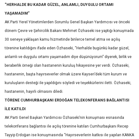
“HERHALDE BU KADAR GÜZEL, ANLAMLI, DUYGULU ORTAMI
YAŞAMADIM”
AK Parti Yerel Yönetimlerden Sorumlu Genel Başkan Yardımcısı ve önceki
dönem Çevre ve Şehircilik Bakanı Mehmet Özhaseki ise yaptığı konuşmada
30 seneye yaklaşan kamu hizmetinde binlerce temel atma ve açılış
törenine katıldığını ifade eden Özhaseki, “Herhalde bugünkü kadar güzel,
anlamlı ve duygulu ortamı yaşamadım diye düşünüyorum” diyerek, birlik ve
beraberlik örneği olan hastanenin kuruluş hikayesine yer verdi. Özhaseki,
hastanenin, başta hayırseverler olmak üzere Kayseri’deki tüm kurum ve
kuruluşların desteği ile yapıldığını söyledi ve teşekkürlerini iletti. Özhaseki,
hastanenin, hayırlı olmasını diledi.
TÖRENE CUMHURBAŞKANI ERDOĞAN TELEKONFERANS BAĞLANTISI
İLE KATILDI
AK Parti Genel Başkan Yardımcısı Özhaseki’nin konuşması esnasında
telekonferans bağlantısı ile açılış törenine katılan Cumhurbaşkanı Recep
Tayyip Erdoğan ise konuşmasında “Hayırseverlerin katkısı ile yapılan KANKA