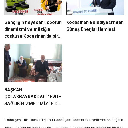
Gençliğin heyecanı, sporun
Kocasinan Belediyesi’nden
dinamizmi ve müziğin
Güneş Enerjisi Hamlesi
coşkusu Kocasinan’da bir
araya geliyor!
BAŞKAN
ÇOLAKBAYRAKDAR: “EVDE
SAĞLIK HİZMETİMİZLE DE
GÖNÜLLERE
DOKUNUYORUZ”
“Daha yeşil bir Hacılar için 800 adet çam fidanını hemşerilerimize dağıttık.