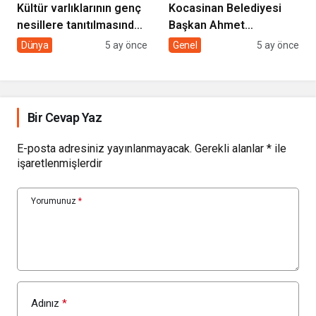
Kültür varlıklarının genç
Kocasinan Belediyesi
nesillere tanıtılmasında
Başkan Ahmet
sivil toplumun rolü
Çolakbayrakdar ile
Dünya
5 ay önce
Genel
5 ay önce
yeniliklere imza atıyor
Bir Cevap Yaz
E-posta adresiniz yayınlanmayacak.
Gerekli alanlar
*
ile
işaretlenmişlerdir
Yorumunuz
*
Adınız
*