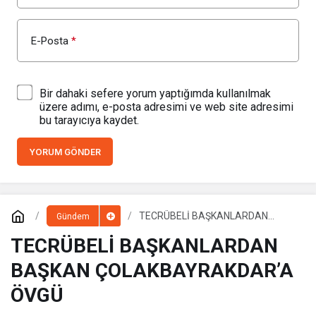
E-Posta
*
Bir dahaki sefere yorum yaptığımda kullanılmak
üzere adımı, e-posta adresimi ve web site adresimi
bu tarayıcıya kaydet.
YORUM GÖNDER
TECRÜBELİ BAŞKANLARDAN
Gündem
BAŞKAN ÇOLAKBAYRAKDAR’A
ÖVGÜ
TECRÜBELİ BAŞKANLARDAN
BAŞKAN ÇOLAKBAYRAKDAR’A
ÖVGÜ