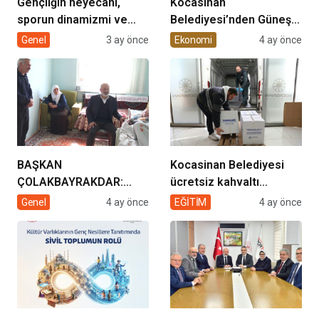
Gençliğin heyecanı,
Kocasinan
sporun dinamizmi ve
Belediyesi’nden Güneş
müziğin coşkusu
Enerjisi Hamlesi
Genel
3 ay önce
Ekonomi
4 ay önce
Kocasinan’da bir araya
geliyor!
BAŞKAN
Kocasinan Belediyesi
ÇOLAKBAYRAKDAR:
ücretsiz kahvaltı
“EVDE SAĞLIK
desteği projesi
Genel
4 ay önce
EĞİTİM
4 ay önce
HİZMETİMİZLE DE
GÖNÜLLERE
DOKUNUYORUZ”