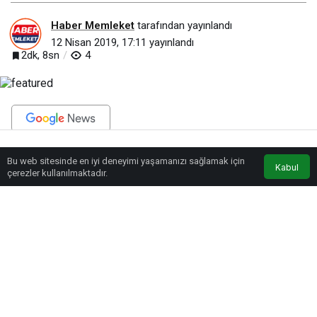
Haber Memleket
tarafından yayınlandı
12 Nisan 2019, 17:11
yayınlandı
2dk, 8sn
4
BEĞEN
PAYLAŞ
Bu web sitesinde en iyi deneyimi yaşamanızı sağlamak için
Anasayfa
Akış
Eczaneler
Trafik
Kabul
çerezler kullanılmaktadır.
İlk olarak Hacı Bektaş-ı Veli Kültürünü Araştırma, Yaşatma Dayanışma
Derneği ve Vakfı Başkanı Sadık Genç’i misafir eden Başkan Çolakbayrakdar,
ziyaretten dolayı teşekkür etti. Sadık Genç ise başarılar dileklerini ileterek,
yapılan hizmetlerden dolayı memnuniyetini dile getirdi.
Ardından Kocasinan Belediyesi’nin Kurucu Başkanı Ali İhsan Alçı’yı ağırlayan
Başkan Çolakbayrakdar, birlikte hoş sohbetlere imza attı. Başkan
Çolakbayrakdar’a başarılar dileyen Ali İhsan Alçı, “Genç ve enerjik olan