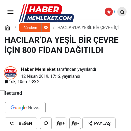
TECRÜBELİ BAŞKANLARDAN
BAŞKAN ÇOLAKBAYRAKDAR’A ÖVGÜ
Paylaş
Yorum Yap
HACILAR’DA YEŞİL BİR ÇEVRE İÇİN
Gündem
800 FİDAN DAĞITILDI
HACILAR’DA YEŞİL BİR ÇEVRE
İÇİN 800 FİDAN DAĞITILDI
Haber Memleket
tarafından yayınlandı
12 Nisan 2019, 17:12
yayınlandı
1dk, 10sn
2
BEĞEN
+
-
PAYLAŞ