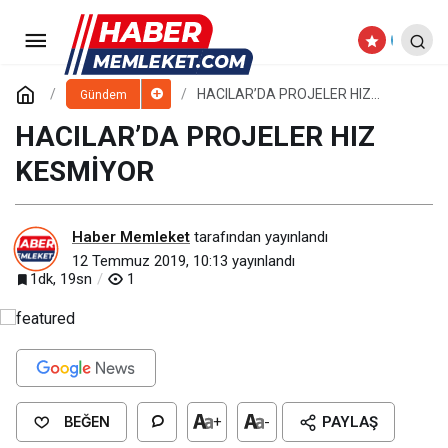
YAHYALI DEVLET
HASTANESİ’NİN İNŞAATI HIZLA DEVAM
Paylaş
Yorum Yap
HACILAR’DA PROJELER HIZ
Gündem
KESMİYOR
HACILAR’DA PROJELER HIZ
EDİYOR
KESMİYOR
Haber Memleket
tarafından yayınlandı
12 Temmuz 2019, 10:13
yayınlandı
1dk, 19sn
1
BEĞEN
+
-
PAYLAŞ