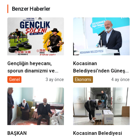
Benzer Haberler
Gençliğin heyecanı,
Kocasinan
sporun dinamizmi ve
Belediyesi’nden Güneş
müziğin coşkusu
Enerjisi Hamlesi
Genel
3 ay önce
Ekonomi
4 ay önce
Kocasinan’da bir araya
geliyor!
BAŞKAN
Kocasinan Belediyesi