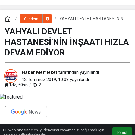
YAHYALI DEVLET HASTANESİ’NİN
Gündem
İNŞAATI HIZLA DEVAM EDİYOR
YAHYALI DEVLET
HASTANESİ’NİN İNŞAATI HIZLA
DEVAM EDİYOR
Haber Memleket
tarafından yayınlandı
12 Temmuz 2019, 10:03
yayınlandı
1dk, 59sn
2
BEĞEN
PAYLAŞ
Bu web sitesinde en iyi deneyimi yaşamanızı sağlamak için
Anasayfa
Akış
Eczaneler
Trafik
Kabul