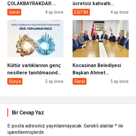
ÇOLAKBAYRAKDAR:
ücretsiz kahvaltı
“EVDE SAĞLIK
desteği projesi
Genel
4 ay önce
EĞİTİM
4 ay önce
HİZMETİMİZLE DE
GÖNÜLLERE
DOKUNUYORUZ”
Kültür varlıklarının genç
Kocasinan Belediyesi
nesillere tanıtılmasında
Başkan Ahmet
sivil toplumun rolü
Çolakbayrakdar ile
Dünya
5 ay önce
Genel
5 ay önce
yeniliklere imza atıyor
Bir Cevap Yaz
E-posta adresiniz yayınlanmayacak.
Gerekli alanlar
*
ile
işaretlenmişlerdir