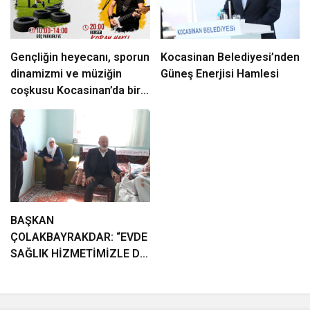
Gençliğin heyecanı, sporun
Kocasinan Belediyesi’nden
dinamizmi ve müziğin
Güneş Enerjisi Hamlesi
coşkusu Kocasinan’da bir
araya geliyor!
BAŞKAN
ÇOLAKBAYRAKDAR: “EVDE
SAĞLIK HİZMETİMİZLE DE
GÖNÜLLERE
DOKUNUYORUZ”