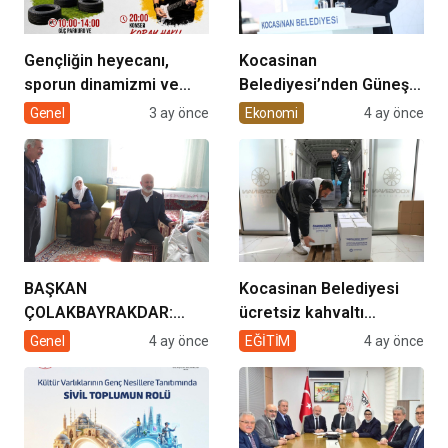
Gençliğin heyecanı,
Kocasinan
sporun dinamizmi ve
Belediyesi’nden Güneş
müziğin coşkusu
Enerjisi Hamlesi
Genel
3 ay önce
Ekonomi
4 ay önce
Kocasinan’da bir araya
geliyor!
BAŞKAN
Kocasinan Belediyesi
ÇOLAKBAYRAKDAR:
ücretsiz kahvaltı
“EVDE SAĞLIK
desteği projesi
Genel
4 ay önce
EĞİTİM
4 ay önce
HİZMETİMİZLE DE
GÖNÜLLERE
DOKUNUYORUZ”