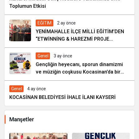
Toplumun Etkisi
EĞİTİM
2 ay önce
YENİMAHALLE İLÇE MİLLİ EĞİTİM’DEN
“ETWİNNİNG & HAREZMİ PROJE
ŞENLİĞİ”
Genel
3 ay önce
Gençliğin heyecanı, sporun dinamizmi
ve müziğin coşkusu Kocasinan’da bir
araya geliyor!
Genel
4 ay önce
KOCASİNAN BELEDİYESİ İHALE İLANI KAYSERİ
Manşetler