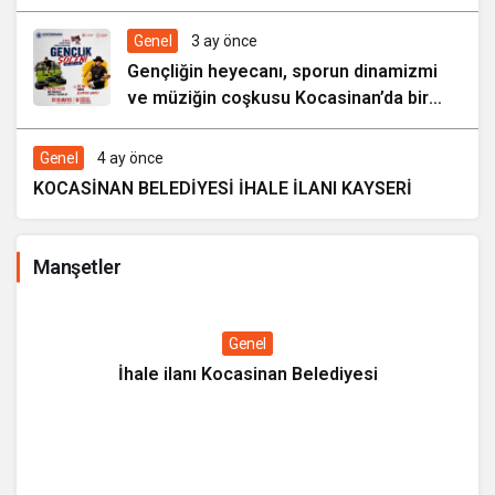
ŞENLİĞİ”
Genel
3 ay önce
Gençliğin heyecanı, sporun dinamizmi
ve müziğin coşkusu Kocasinan’da bir
araya geliyor!
Genel
4 ay önce
KOCASİNAN BELEDİYESİ İHALE İLANI KAYSERİ
Manşetler
Genel
İhale ilanı Kocasinan Belediyesi