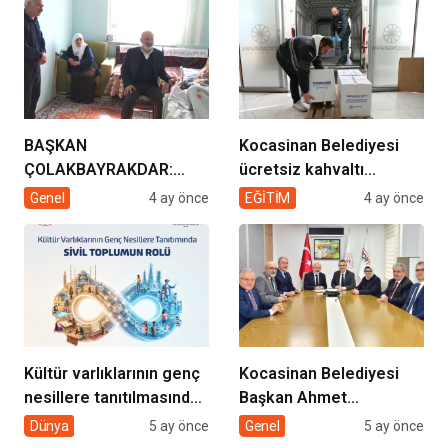
geliyor!
BAŞKAN
Kocasinan Belediyesi
ÇOLAKBAYRAKDAR:
ücretsiz kahvaltı
“EVDE SAĞLIK
desteği projesi
Genel
4 ay önce
EĞİTİM
4 ay önce
HİZMETİMİZLE DE
GÖNÜLLERE
DOKUNUYORUZ”
Kültür varlıklarının genç
Kocasinan Belediyesi
nesillere tanıtılmasında
Başkan Ahmet
sivil toplumun rolü
Çolakbayrakdar ile
Dünya
5 ay önce
Genel
5 ay önce
yeniliklere imza atıyor