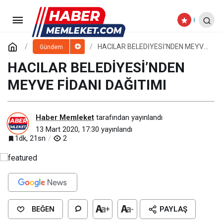
CABBAR BAŞKANDAN İNCESU
MAHALLESİNE ZİYARET
Paylaş
Yorum Yap
HACILAR BELEDİYESİ’NDEN MEYVE
Gündem
FİDANI DAĞITIMI
HACILAR BELEDİYESİ’NDEN
MEYVE FİDANI DAĞITIMI
Haber Memleket
tarafından yayınlandı
13 Mart 2020, 17:30
yayınlandı
1dk, 21sn
2
BEĞEN
+
-
PAYLAŞ