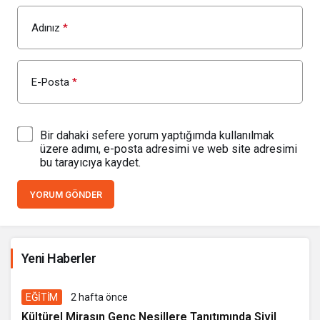
Adınız
*
E-Posta
*
Bir dahaki sefere yorum yaptığımda kullanılmak
üzere adımı, e-posta adresimi ve web site adresimi
bu tarayıcıya kaydet.
YORUM GÖNDER
İhale ilanı Kocasinan Belediyesi
Yeni Haberler
16 saat önce
EĞİTİM
2 hafta önce
Kültürel Mirasın Genç Nesillere Tanıtımında Sivil