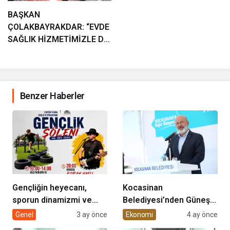
BAŞKAN
ÇOLAKBAYRAKDAR: “EVDE
SAĞLIK HİZMETİMİZLE DE
GÖNÜLLERE
DOKUNUYORUZ”
Benzer Haberler
Gençliğin heyecanı,
Kocasinan
sporun dinamizmi ve
Belediyesi’nden Güneş
müziğin coşkusu
Enerjisi Hamlesi
Genel
3 ay önce
Ekonomi
4 ay önce
Kocasinan’da bir araya