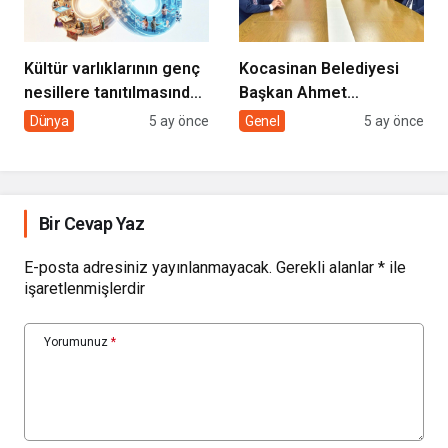
Kültür varlıklarının genç
Kocasinan Belediyesi
nesillere tanıtılmasında
Başkan Ahmet
sivil toplumun rolü
Çolakbayrakdar ile
Dünya
5 ay önce
Genel
5 ay önce
yeniliklere imza atıyor
Bir Cevap Yaz
E-posta adresiniz yayınlanmayacak.
Gerekli alanlar
*
ile
işaretlenmişlerdir
Yorumunuz
*