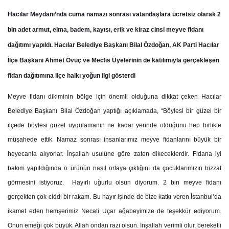
Hacılar Meydanı’nda cuma namazı sonrası vatandaşlara ücretsiz olarak 2
bin adet armut, elma, badem, kayısı, erik ve kiraz cinsi meyve fidanı
dağıtımı yapıldı. Hacılar Belediye Başkanı Bilal Özdoğan, AK Parti Hacılar
İlçe Başkanı Ahmet Övüç ve Meclis Üyelerinin de katılımıyla gerçekleşen
fidan dağıtımına ilçe halkı yoğun ilgi gösterdi
Meyve fidanı dikiminin bölge için önemli olduğuna dikkat çeken Hacılar
Belediye Başkanı Bilal Özdoğan yaptığı açıklamada, “Böylesi bir güzel bir
ilçede böylesi güzel uygulamanın ne kadar yerinde olduğunu hep birlikte
müşahede ettik. Namaz sonrası insanlarımız meyve fidanlarını büyük bir
heyecanla alıyorlar. İnşallah usulüne göre zaten dikeceklerdir. Fidana iyi
bakım yapıldığında o ürünün nasıl ortaya çıktığını da çocuklarımızın bizzat
görmesini istiyoruz. Hayırlı uğurlu olsun diyorum. 2 bin meyve fidanı
gerçekten çok ciddi bir rakam. Bu hayır işinde de bize katkı veren İstanbul’da
ikamet eden hemşerimiz Necati Uçar ağabeyimize de teşekkür ediyorum.
Onun emeği çok büyük. Allah ondan razı olsun. İnşallah verimli olur, bereketli