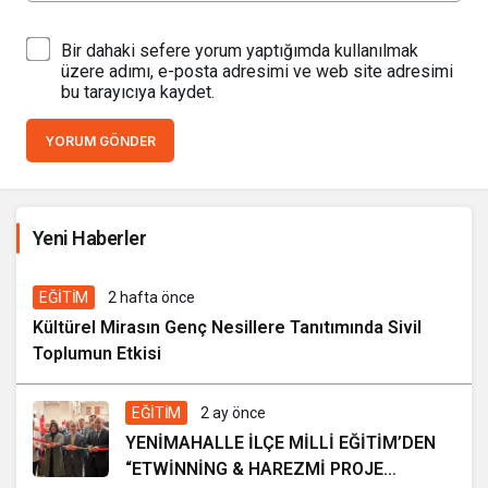
Bir dahaki sefere yorum yaptığımda kullanılmak
üzere adımı, e-posta adresimi ve web site adresimi
bu tarayıcıya kaydet.
YORUM GÖNDER
İhale ilanı Kocasinan Belediyesi
Yeni Haberler
8 saat önce
EĞİTİM
2 hafta önce
Kültürel Mirasın Genç Nesillere Tanıtımında Sivil
Toplumun Etkisi
EĞİTİM
2 ay önce
YENİMAHALLE İLÇE MİLLİ EĞİTİM’DEN
“ETWİNNİNG & HAREZMİ PROJE