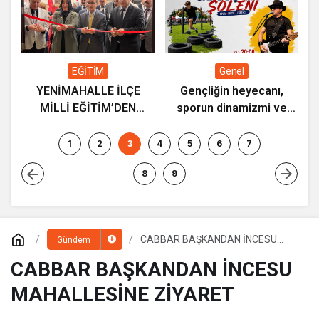
ç
K
a
EĞİTİM
Genel
YENİMAHALLE İLÇE
Gençliğin heyecanı,
MİLLİ EĞİTİM’DEN
sporun dinamizmi ve
“ETWİNNİNG & HAREZMİ
müziğin coşkusu
PROJE ŞENLİĞİ”
Kocasinan’da bir araya
1
2
3
4
5
6
7
geliyor!
8
9
CABBAR BAŞKANDAN İNCESU
Gündem
MAHALLESİNE ZİYARET
CABBAR BAŞKANDAN İNCESU
MAHALLESİNE ZİYARET