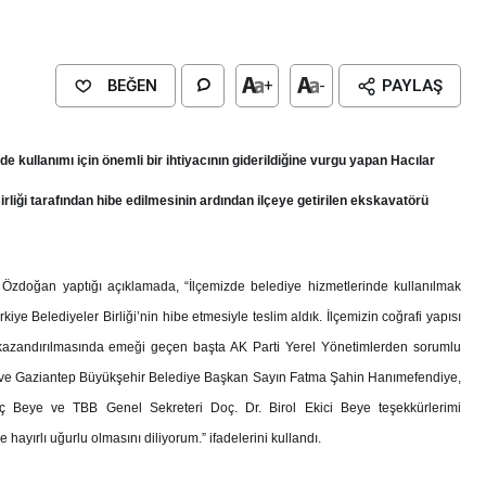
BEĞEN
+
-
PAYLAŞ
de kullanımı için önemli bir ihtiyacının giderildiğine vurgu yapan Hacılar
rliği tarafından hibe edilmesinin ardından ilçeye getirilen ekskavatörü
 Özdoğan yaptığı açıklamada, “İlçemizde belediye hizmetlerinde kullanılmak
kiye Belediyeler Birliği’nin hibe etmesiyle teslim aldık. İlçemizin coğrafi yapısı
kazandırılmasında emeği geçen başta AK Parti Yerel Yönetimlerden sorumlu
Genel
EĞİTİM
ve Gaziantep Büyükşehir Belediye Başkan Sayın Fatma Şahin Hanımefendiye,
casinan Belediyesi
Kültürel Mirasın Genç Nesillere
 Beye ve TBB Genel Sekreteri Doç. Dr. Birol Ekici Beye teşekkürlerimi
Tanıtımında Sivil Toplumun Etkis
hayırlı uğurlu olmasını diliyorum.” ifadelerini kullandı.