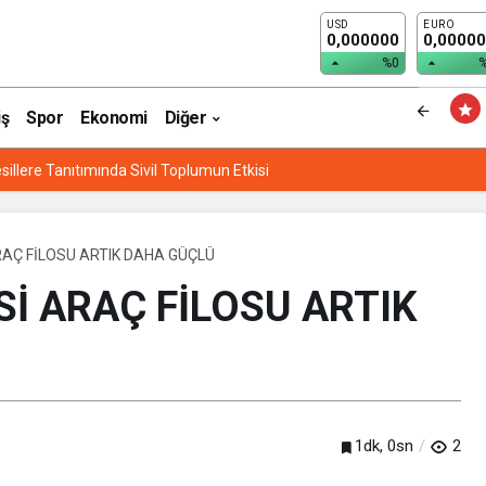
USD
EURO
RTIK DAHA GÜÇLÜ
0,000000
0,0000
%0
iş
Spor
Ekonomi
Diğer
sillere Tanıtımında Sivil Toplumun Etkisi
RAÇ FİLOSU ARTIK DAHA GÜÇLÜ
Sİ ARAÇ FİLOSU ARTIK
1dk, 0sn
2