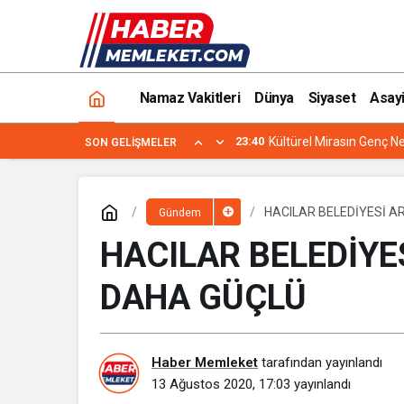
HACILAR BELEDİYESİ ARAÇ FİLOSU A
Namaz Vakitleri
Dünya
Siyaset
Asay
23:40
Kültürel Mirasın Genç Ne
SON GELIŞMELER
HACILAR BELEDİYESİ A
Gündem
HACILAR BELEDİYE
DAHA GÜÇLÜ
Haber Memleket
tarafından yayınlandı
13 Ağustos 2020, 17:03
yayınlandı