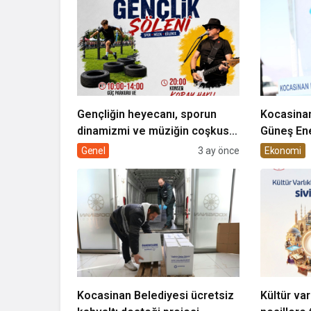
Gençliğin heyecanı, sporun
Kocasinan
dinamizmi ve müziğin coşkusu
Güneş Ene
Kocasinan’da bir araya geliyor!
Genel
3 ay önce
Ekonomi
Kocasinan Belediyesi ücretsiz
Kültür var