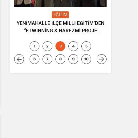
EĞİTİM
YENİMAHALLE İLÇE MİLLİ EĞİTİM’DEN
Gençliğin
“ETWİNNİNG & HAREZMİ PROJE
ve müziği
ŞENLİĞİ”
1
2
3
4
5
6
7
8
9
10