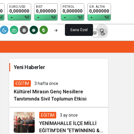
EURO/USD
BIST
PETROL
GR. ALTIN
Yorum Yap
00
0,000000
0,000000
0,000000
0,000000
%0
%0
%0
%0
%0
Sana Özel
İhale ilanı Kocasinan Belediyesi
Yeni Haberler
7 gün önce
Genel
EĞİTİM
3 hafta önce
Kültürel Mirasın Genç Nesillere
Tanıtımında Sivil Toplumun Etkisi
EĞİTİM
3 ay önce
YENİMAHALLE İLÇE MİLLİ
EĞİTİM’DEN “ETWİNNİNG &