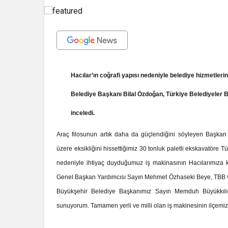
Hacılar’ın coğrafi yapısı nedeniyle belediye hizmetlerin
Belediye Başkanı Bilal Özdoğan, Türkiye Belediyeler Bi
inceledi.
Araç filosunun artık daha da güçlendiğini söyleyen Başkan
üzere eksikliğini hissettiğimiz 30 tonluk paletli ekskavatöre Tür
nedeniyle ihtiyaç duyduğumuz iş makinasının Hacılarımıza 
Genel Başkan Yardımcısı Sayın Mehmet Özhaseki Beye, TBB 
İhale ilanı Ko
Büyükşehir Belediye Başkanımız Sayın Memduh Büyükkılıç
sunuyorum. Tamamen yerli ve milli olan iş makinesinin ilçemize 