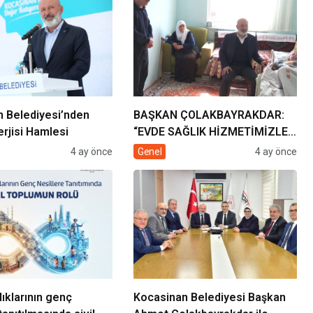
 Belediyesi’nden
BAŞKAN ÇOLAKBAYRAKDAR:
rjisi Hamlesi
“EVDE SAĞLIK HİZMETİMİZLE
DE GÖNÜLLERE
4 ay önce
Genel
4 ay önce
DOKUNUYORUZ”
lıklarının genç
Kocasinan Belediyesi Başkan