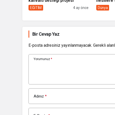
kahvaltı desteği projesi
nesillere 
toplumun 
EĞİTİM
4 ay önce
Dünya
Bir Cevap Yaz
E-posta adresiniz yayınlanmayacak.
Gerekli alan
Yorumunuz
*
Adınız
*