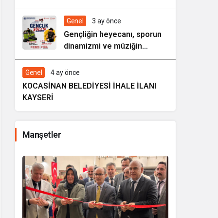
HAREZMİ PROJE ŞENLİĞİ”
Genel
3 ay önce
Gençliğin heyecanı, sporun
dinamizmi ve müziğin
coşkusu Kocasinan’da bir
araya geliyor!
Genel
4 ay önce
KOCASİNAN BELEDİYESİ İHALE İLANI
KAYSERİ
Manşetler
i