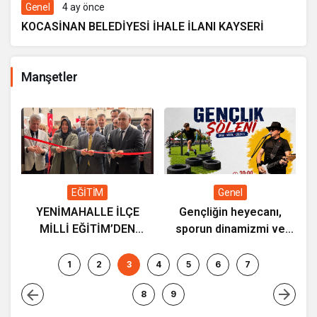
Genel
4 ay önce
KOCASİNAN BELEDİYESİ İHALE İLANI KAYSERİ
Manşetler
ç
K
a
EĞİTİM
Genel
YENİMAHALLE İLÇE
Gençliğin heyecanı,
MİLLİ EĞİTİM’DEN
sporun dinamizmi ve
“ETWİNNİNG & HAREZMİ
müziğin coşkusu
PROJE ŞENLİĞİ”
Kocasinan’da bir araya
1
2
3
4
5
6
7
geliyor!
8
9