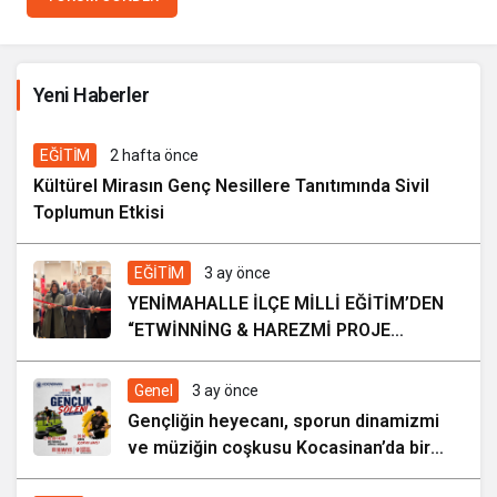
İhale ilanı Kocasinan Belediyesi
Yeni Haberler
5 gün önce
EĞİTİM
2 hafta önce
Kültürel Mirasın Genç Nesillere Tanıtımında Sivil
Toplumun Etkisi
EĞİTİM
3 ay önce
YENİMAHALLE İLÇE MİLLİ EĞİTİM’DEN
“ETWİNNİNG & HAREZMİ PROJE
ŞENLİĞİ”
Genel
3 ay önce
Gençliğin heyecanı, sporun dinamizmi
ve müziğin coşkusu Kocasinan’da bir
araya geliyor!