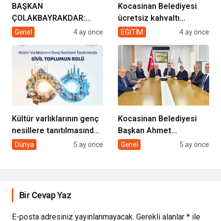
BAŞKAN
Kocasinan Belediyesi
ÇOLAKBAYRAKDAR:
ücretsiz kahvaltı
“EVDE SAĞLIK
desteği projesi
Genel
4 ay önce
EĞİTİM
4 ay önce
HİZMETİMİZLE DE
GÖNÜLLERE
DOKUNUYORUZ”
Kültür varlıklarının genç
Kocasinan Belediyesi
nesillere tanıtılmasında
Başkan Ahmet
sivil toplumun rolü
Çolakbayrakdar ile
Dünya
5 ay önce
Genel
5 ay önce
yeniliklere imza atıyor
Bir Cevap Yaz
E-posta adresiniz yayınlanmayacak.
Gerekli alanlar
*
ile