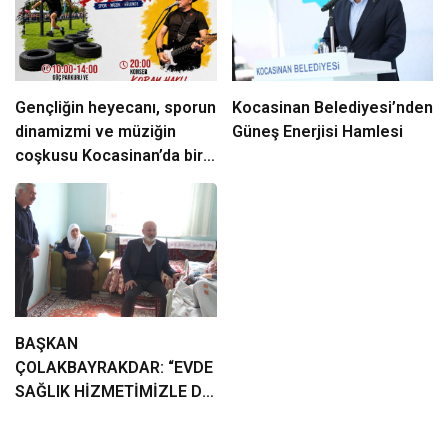
Gençliğin heyecanı, sporun
Kocasinan Belediyesi’nden
dinamizmi ve müziğin
Güneş Enerjisi Hamlesi
coşkusu Kocasinan’da bir
araya geliyor!
BAŞKAN
ÇOLAKBAYRAKDAR: “EVDE
SAĞLIK HİZMETİMİZLE DE
GÖNÜLLERE
DOKUNUYORUZ”