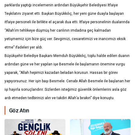
parklarda yaptığı incelemenin ardından Büyükşehir Belediyesi İtfaiye
Teşkilatını ziyaret etti. Başkan Büyükkılıç, her yeni güne duayla başlayan
itfaiye personeli ile birlikte el açarak dua etti. İtfaiye personelinin dualarında
“Allah’ım tehlikeye düşmüş her canlının imdadına geç kalmadan
yetişmemiz için bize güç ver. Sevgimizi, cesaretimizi ve inancımızı eksik
etme” ifadeleri yer aldı.
Büyükşehir Belediye Başkanı Memduh Büyükkılıç, toplu halde edilen duanın
ardından güne ve her yapılan işe Besmele ile başlamanın önemine vurgu
yaparak, “Allah hepimizi kazadan beladan korusun. Hassas bir görev
yapıyorsunuz. Her işin başı Besmele. Cenabı Allah Besmele ile başlanan her
işi hayırla sonuçlandırır. Sizlerden isteğimiz güvenlik önlemlerini asla göz
ardı etmeden tedbirinizi alın ve takdiri Allah’a bırakın” diye konuştu.
Göz Atın