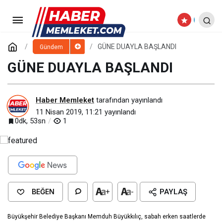
KTO MESLEK KOMİTE
BAŞKANLARI TOPLANDI
Paylaş
Yorum Yap
GÜNE DUAYLA BAŞLANDI
Gündem
GÜNE DUAYLA BAŞLANDI
Haber Memleket
tarafından yayınlandı
11 Nisan 2019, 11:21
yayınlandı
0dk, 53sn
1
BEĞEN
+
-
PAYLAŞ
Büyükşehir Belediye Başkanı Memduh Büyükkılıç, sabah erken saatlerde