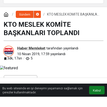
KTO MESLEK KOMİTE BAŞKANLARI
Gündem
TOPLANDI
KTO MESLEK KOMİTE
BAŞKANLARI TOPLANDI
Haber Memleket
tarafından yayınlandı
10 Nisan 2019, 17:59
yayınlandı
3dk, 17sn
5
Bu web sitesinde en iyi deneyimi yaşamanızı sağlamak için
Anasayfa
Akış
Eczaneler
Trafik
Kabul
çerezler kullanılmaktadır.
BEĞEN
PAYLAŞ
Sektörlerin sorunlarını görüşerek çözüm yolları aramak, meslek komitelerinin