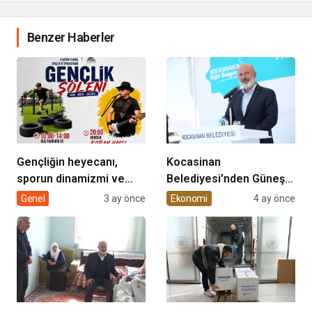
Benzer Haberler
Gençliğin heyecanı,
Kocasinan
sporun dinamizmi ve
Belediyesi’nden Güneş
müziğin coşkusu
Enerjisi Hamlesi
Genel
3 ay önce
Ekonomi
4 ay önce
Kocasinan’da bir araya
geliyor!