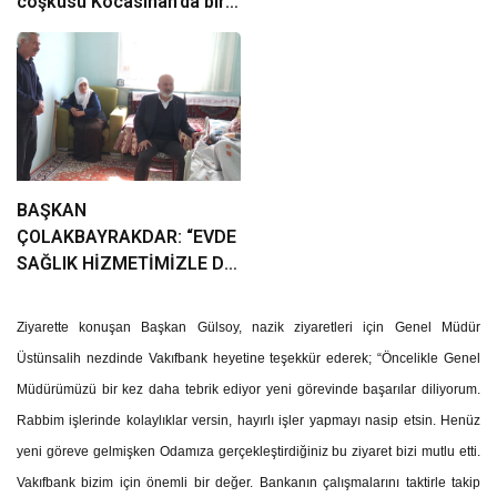
coşkusu Kocasinan’da bir
araya geliyor!
BAŞKAN
ÇOLAKBAYRAKDAR: “EVDE
SAĞLIK HİZMETİMİZLE DE
GÖNÜLLERE
DOKUNUYORUZ”
Ziyarette konuşan Başkan Gülsoy, nazik ziyaretleri için Genel Müdür
Üstünsalih nezdinde Vakıfbank heyetine teşekkür ederek; “Öncelikle Genel
Müdürümüzü bir kez daha tebrik ediyor yeni görevinde başarılar diliyorum.
Rabbim işlerinde kolaylıklar versin, hayırlı işler yapmayı nasip etsin. Henüz
yeni göreve gelmişken Odamıza gerçekleştirdiğiniz bu ziyaret bizi mutlu etti.
Vakıfbank bizim için önemli bir değer. Bankanın çalışmalarını taktirle takip