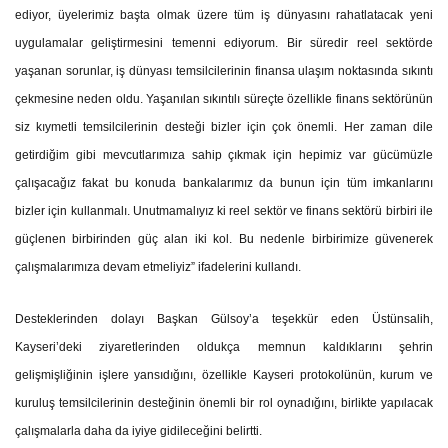
ediyor, üyelerimiz başta olmak üzere tüm iş dünyasını rahatlatacak yeni
uygulamalar geliştirmesini temenni ediyorum. Bir süredir reel sektörde
yaşanan sorunlar, iş dünyası temsilcilerinin finansa ulaşım noktasında sıkıntı
çekmesine neden oldu. Yaşanılan sıkıntılı süreçte özellikle finans sektörünün
siz kıymetli temsilcilerinin desteği bizler için çok önemli. Her zaman dile
getirdiğim gibi mevcutlarımıza sahip çıkmak için hepimiz var gücümüzle
çalışacağız fakat bu konuda bankalarımız da bunun için tüm imkanlarını
bizler için kullanmalı. Unutmamalıyız ki reel sektör ve finans sektörü birbiri ile
güçlenen birbirinden güç alan iki kol. Bu nedenle birbirimize güvenerek
çalışmalarımıza devam etmeliyiz” ifadelerini kullandı.
Desteklerinden dolayı Başkan Gülsoy’a teşekkür eden Üstünsalih,
Kayseri’deki ziyaretlerinden oldukça memnun kaldıklarını şehrin
gelişmişliğinin işlere yansıdığını, özellikle Kayseri protokolünün, kurum ve
kuruluş temsilcilerinin desteğinin önemli bir rol oynadığını, birlikte yapılacak
çalışmalarla daha da iyiye gidileceğini belirtti.