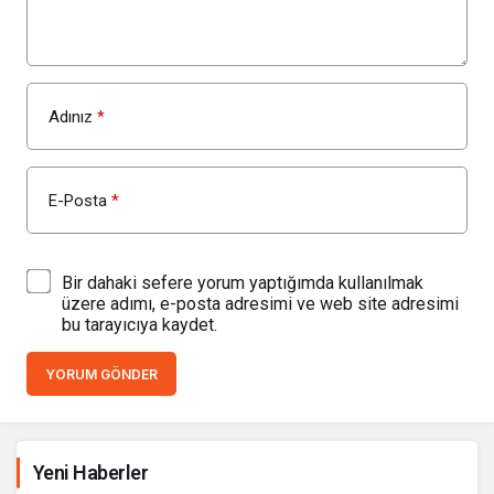
Adınız
*
E-Posta
*
Bir dahaki sefere yorum yaptığımda kullanılmak
üzere adımı, e-posta adresimi ve web site adresimi
bu tarayıcıya kaydet.
YORUM GÖNDER
İhale ilanı Kocasinan Belediyesi
Yeni Haberler
7 gün önce