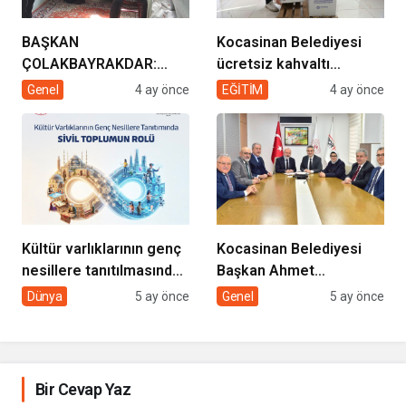
BAŞKAN
Kocasinan Belediyesi
ÇOLAKBAYRAKDAR:
ücretsiz kahvaltı
“EVDE SAĞLIK
desteği projesi
Genel
4 ay önce
EĞİTİM
4 ay önce
HİZMETİMİZLE DE
GÖNÜLLERE
DOKUNUYORUZ”
Kültür varlıklarının genç
Kocasinan Belediyesi
nesillere tanıtılmasında
Başkan Ahmet
sivil toplumun rolü
Çolakbayrakdar ile
Dünya
5 ay önce
Genel
5 ay önce
yeniliklere imza atıyor
Bir Cevap Yaz