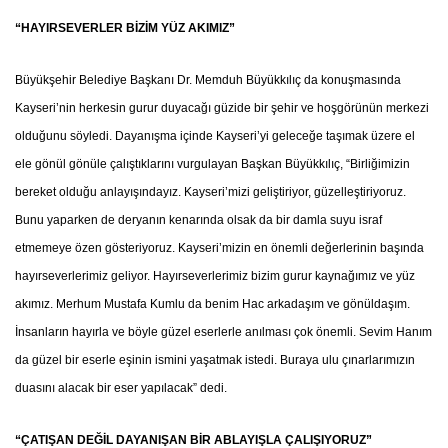
DOKUNUYORUZ”
“HAYIRSEVERLER BİZİM YÜZ AKIMIZ”
Büyükşehir Belediye Başkanı Dr. Memduh Büyükkılıç da konuşmasında
Kayseri’nin herkesin gurur duyacağı güzide bir şehir ve hoşgörünün merkezi
olduğunu söyledi. Dayanışma içinde Kayseri’yi geleceğe taşımak üzere el
ele gönül gönüle çalıştıklarını vurgulayan Başkan Büyükkılıç, “Birliğimizin
bereket olduğu anlayışındayız. Kayseri’mizi geliştiriyor, güzelleştiriyoruz.
Bunu yaparken de deryanın kenarında olsak da bir damla suyu israf
etmemeye özen gösteriyoruz. Kayseri’mizin en önemli değerlerinin başında
hayırseverlerimiz geliyor. Hayırseverlerimiz bizim gurur kaynağımız ve yüz
akımız. Merhum Mustafa Kumlu da benim Hac arkadaşım ve gönüldaşım.
İnsanların hayırla ve böyle güzel eserlerle anılması çok önemli. Sevim Hanım
da güzel bir eserle eşinin ismini yaşatmak istedi. Buraya ulu çınarlarımızın
duasını alacak bir eser yapılacak” dedi.
“ÇATIŞAN DEĞİL DAYANIŞAN BİR ABLAYIŞLA ÇALIŞIYORUZ”