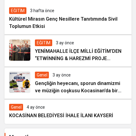
EĞİTİM
3 hafta önce
Kültürel Mirasın Genç Nesillere Tanıtımında Sivil
Toplumun Etkisi
EĞİTİM
3 ay önce
YENİMAHALLE İLÇE MİLLİ EĞİTİM’DEN
“ETWİNNİNG & HAREZMİ PROJE
ŞENLİĞİ”
Genel
3 ay önce
Gençliğin heyecanı, sporun dinamizmi
ve müziğin coşkusu Kocasinan’da bir
araya geliyor!
Genel
4 ay önce
KOCASİNAN BELEDİYESİ İHALE İLANI KAYSERİ