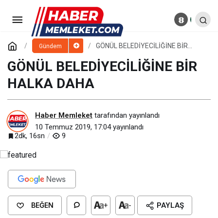
VAKIFBANK GENEL MÜDÜRÜ
ABDİ SERDAR ÜSTÜNSALİH’DEN KTO’YA
Paylaş
Yorum Yap
GÖNÜL BELEDİYECİLİĞİNE BİR
Gündem
HALKA DAHA
GÖNÜL BELEDİYECİLİĞİNE BİR
ZİYARET
HALKA DAHA
Haber Memleket
tarafından yayınlandı
10 Temmuz 2019, 17:04
yayınlandı
2dk, 16sn
9
BEĞEN
+
-
PAYLAŞ