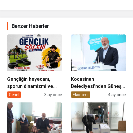
Benzer Haberler
Gençliğin heyecanı,
Kocasinan
sporun dinamizmi ve
Belediyesi’nden Güneş
müziğin coşkusu
Enerjisi Hamlesi
Genel
3 ay önce
Ekonomi
4 ay önce
Kocasinan’da bir araya
geliyor!