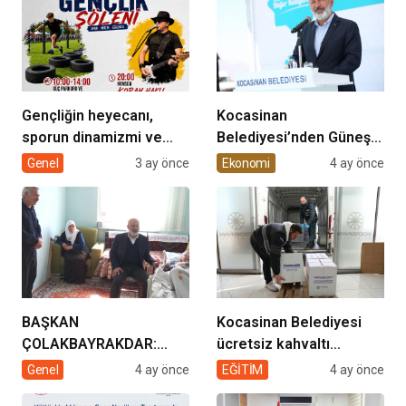
Gençliğin heyecanı,
Kocasinan
sporun dinamizmi ve
Belediyesi’nden Güneş
müziğin coşkusu
Enerjisi Hamlesi
Genel
3 ay önce
Ekonomi
4 ay önce
Kocasinan’da bir araya
geliyor!
BAŞKAN
Kocasinan Belediyesi
ÇOLAKBAYRAKDAR:
ücretsiz kahvaltı
“EVDE SAĞLIK
desteği projesi
Genel
4 ay önce
EĞİTİM
4 ay önce
HİZMETİMİZLE DE