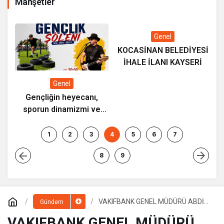
Manşetler
Genel
KOCASİNAN BELEDİYESİ
İHALE İLANI KAYSERİ
Genel
Gençliğin heyecanı,
sporun dinamizmi ve
Mİ
müziğin coşkusu
Kocasinan’da bir araya
1
2
3
4
5
6
7
geliyor!
8
9
VAKIFBANK GENEL MÜDÜRÜ ABDİ
Gündem
SERDAR ÜSTÜNSALİH’DEN KTO’YA
ZİYARET
VAKIFBANK GENEL MÜDÜRÜ