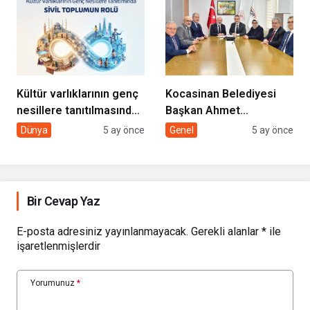
GÖNÜLLERE
DOKUNUYORUZ”
Kültür varlıklarının genç
Kocasinan Belediyesi
nesillere tanıtılmasında
Başkan Ahmet
sivil toplumun rolü
Çolakbayrakdar ile
Dünya
5 ay önce
Genel
5 ay önce
yeniliklere imza atıyor
Bir Cevap Yaz
E-posta adresiniz yayınlanmayacak.
Gerekli alanlar
*
ile
işaretlenmişlerdir
Yorumunuz
*